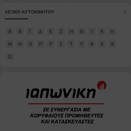
ΛΕΞΙΚΟ ΑΥΤΟΚΙΝΗΤΟΥ
Α
Β
Γ
Δ
Ε
Ζ
Η
Θ
Ι
Κ
Λ
Μ
Ν
Ο
Π
Ρ
Σ
Τ
Υ
Φ
Χ
Ψ
Ω