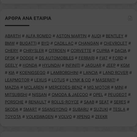
ΑΡΘΡΑ ΑΝΑ ΕΤΑΙΡΙΑ
ABARTH
#
ALFA ROMEO
#
ASTON MARTIN
#
AUDI
#
BENTLEY
#
BMW
#
BUGATTI
#
BYD
#
CADILLAC
#
CHANGAN
#
CHEVROLET
#
CHERY
#
CHRYSLER
#
CITROEN
#
CORVETTE
#
CUPRA
#
DACIA
#
DFSK
#
DODGE
#
DS AUTOMOBILES
#
FERRARI
#
FIAT
#
FORD
#
GEELY
#
HONDA
#
HYUNDAI
#
INFINITI
#
JAGUAR
#
JEEP
#
KGM
#
KIA
#
KOENIGSEGG
#
LAMBORGHINI
#
LANCIA
#
LAND ROVER
#
LEAPMOTOR
#
LEXUS
#
LOTUS
#
LYNK & CO
#
MASERATI
#
MAZDA
#
MCLAREN
#
MERCEDES-BENZ
#
MG MOTOR
#
MINI
#
MITSUBISHI
#
NISSAN
#
OMODA & JAECOO
#
OPEL
#
PEUGEOT
#
PORSCHE
#
RENAULT
#
ROLLS-ROYCE
#
SAAB
#
SEAT
#
SERES
#
SKODA
#
SMART
#
SSANGYONG
#
SUBARU
#
SUZUKI
#
TESLA
#
TOYOTA
#
VOLKSWAGEN
#
VOLVO
#
XPENG
#
ZEEKR