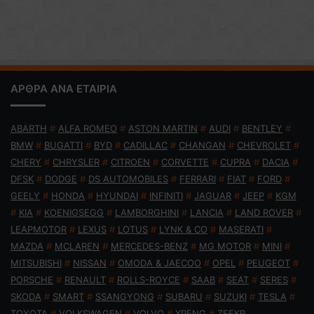
ΑΡΘΡΑ ΑΝΑ ΕΤΑΙΡΙΑ
ABARTH
#
ALFA ROMEO
#
ASTON MARTIN
#
AUDI
#
BENTLEY
#
BMW
#
BUGATTI
#
BYD
#
CADILLAC
#
CHANGAN
#
CHEVROLET
#
CHERY
#
CHRYSLER
#
CITROEN
#
CORVETTE
#
CUPRA
#
DACIA
#
DFSK
#
DODGE
#
DS AUTOMOBILES
#
FERRARI
#
FIAT
#
FORD
#
GEELY
#
HONDA
#
HYUNDAI
#
INFINITI
#
JAGUAR
#
JEEP
#
KGM
#
KIA
#
KOENIGSEGG
#
LAMBORGHINI
#
LANCIA
#
LAND ROVER
#
LEAPMOTOR
#
LEXUS
#
LOTUS
#
LYNK & CO
#
MASERATI
#
MAZDA
#
MCLAREN
#
MERCEDES-BENZ
#
MG MOTOR
#
MINI
#
MITSUBISHI
#
NISSAN
#
OMODA & JAECOO
#
OPEL
#
PEUGEOT
#
PORSCHE
#
RENAULT
#
ROLLS-ROYCE
#
SAAB
#
SEAT
#
SERES
#
SKODA
#
SMART
#
SSANGYONG
#
SUBARU
#
SUZUKI
#
TESLA
#
TOYOTA
#
VOLKSWAGEN
#
VOLVO
#
XPENG
#
ZEEKR