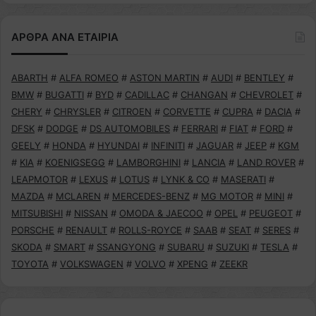
ΑΡΘΡΑ ΑΝΑ ΕΤΑΙΡΙΑ
ABARTH
#
ALFA ROMEO
#
ASTON MARTIN
#
AUDI
#
BENTLEY
#
BMW
#
BUGATTI
#
BYD
#
CADILLAC
#
CHANGAN
#
CHEVROLET
#
CHERY
#
CHRYSLER
#
CITROEN
#
CORVETTE
#
CUPRA
#
DACIA
#
DFSK
#
DODGE
#
DS AUTOMOBILES
#
FERRARI
#
FIAT
#
FORD
#
GEELY
#
HONDA
#
HYUNDAI
#
INFINITI
#
JAGUAR
#
JEEP
#
KGM
#
KIA
#
KOENIGSEGG
#
LAMBORGHINI
#
LANCIA
#
LAND ROVER
#
LEAPMOTOR
#
LEXUS
#
LOTUS
#
LYNK & CO
#
MASERATI
#
MAZDA
#
MCLAREN
#
MERCEDES-BENZ
#
MG MOTOR
#
MINI
#
MITSUBISHI
#
NISSAN
#
OMODA & JAECOO
#
OPEL
#
PEUGEOT
#
PORSCHE
#
RENAULT
#
ROLLS-ROYCE
#
SAAB
#
SEAT
#
SERES
#
SKODA
#
SMART
#
SSANGYONG
#
SUBARU
#
SUZUKI
#
TESLA
#
TOYOTA
#
VOLKSWAGEN
#
VOLVO
#
XPENG
#
ZEEKR