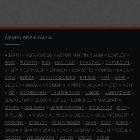
ΑΡΘΡΑ ΑΝΑ ΕΤΑΙΡΙΑ
ABARTH
#
ALFA ROMEO
#
ASTON MARTIN
#
AUDI
#
BENTLEY
#
BMW
#
BUGATTI
#
BYD
#
CADILLAC
#
CHANGAN
#
CHEVROLET
#
CHERY
#
CHRYSLER
#
CITROEN
#
CORVETTE
#
CUPRA
#
DACIA
#
DFSK
#
DODGE
#
DS AUTOMOBILES
#
FERRARI
#
FIAT
#
FORD
#
GEELY
#
HONDA
#
HYUNDAI
#
INFINITI
#
JAGUAR
#
JEEP
#
KGM
#
KIA
#
KOENIGSEGG
#
LAMBORGHINI
#
LANCIA
#
LAND ROVER
#
LEAPMOTOR
#
LEXUS
#
LOTUS
#
LYNK & CO
#
MASERATI
#
MAZDA
#
MCLAREN
#
MERCEDES-BENZ
#
MG MOTOR
#
MINI
#
MITSUBISHI
#
NISSAN
#
OMODA & JAECOO
#
OPEL
#
PEUGEOT
#
PORSCHE
#
RENAULT
#
ROLLS-ROYCE
#
SAAB
#
SEAT
#
SERES
#
SKODA
#
SMART
#
SSANGYONG
#
SUBARU
#
SUZUKI
#
TESLA
#
TOYOTA
#
VOLKSWAGEN
#
VOLVO
#
XPENG
#
ZEEKR