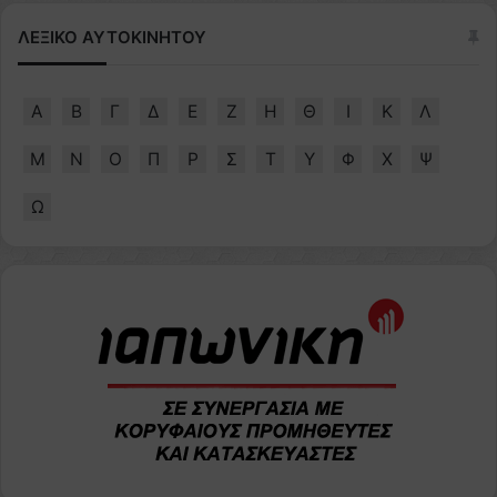
ΛΕΞΙΚΟ ΑΥΤΟΚΙΝΗΤΟΥ
Α
Β
Γ
Δ
Ε
Ζ
Η
Θ
Ι
Κ
Λ
Μ
Ν
Ο
Π
Ρ
Σ
Τ
Υ
Φ
Χ
Ψ
Ω