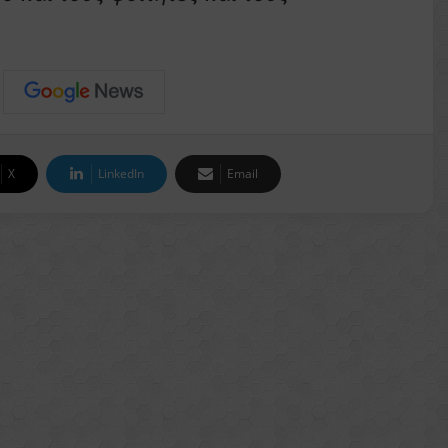
X
LinkedIn
Email