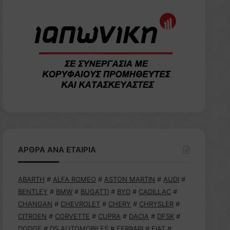
ΑΡΘΡΑ ΑΝΑ ΕΤΑΙΡΙΑ
ABARTH
#
ALFA ROMEO
#
ASTON MARTIN
#
AUDI
#
BENTLEY
#
BMW
#
BUGATTI
#
BYD
#
CADILLAC
#
CHANGAN
#
CHEVROLET
#
CHERY
#
CHRYSLER
#
CITROEN
#
CORVETTE
#
CUPRA
#
DACIA
#
DFSK
#
DODGE
#
DS AUTOMOBILES
#
FERRARI
#
FIAT
#