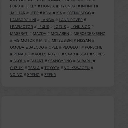
FORD
#
GEELY
#
HONDA
#
HYUNDAI
#
INFINITI
#
JAGUAR
#
JEEP
#
KGM
#
KIA
#
KOENIGSEGG
#
LAMBORGHINI
#
LANCIA
#
LAND ROVER
#
LEAPMOTOR
#
LEXUS
#
LOTUS
#
LYNK & CO
#
MASERATI
#
MAZDA
#
MCLAREN
#
MERCEDES-BENZ
#
MG MOTOR
#
MINI
#
MITSUBISHI
#
NISSAN
#
OMODA & JAECOO
#
OPEL
#
PEUGEOT
#
PORSCHE
#
RENAULT
#
ROLLS-ROYCE
#
SAAB
#
SEAT
#
SERES
#
SKODA
#
SMART
#
SSANGYONG
#
SUBARU
#
SUZUKI
#
TESLA
#
TOYOTA
#
VOLKSWAGEN
#
VOLVO
#
XPENG
#
ZEEKR