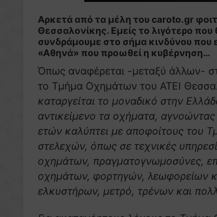
Αρκετά από τα μέλη του caroto.gr φο
Θεσσαλονίκης. Εμείς το λιγότερο που
συνδράμουμε στο σήμα κινδύνου που ε
«Αθηνά» που προωθεί η κυβέρνηση…
Όπως αναφέρεται -μεταξύ άλλων- σ
το Τμήμα Οχημάτων του ΑΤΕΙ Θεσσαλ
καταργείται το μοναδικό στην Ελλά
αντικείμενο τα οχήματα, αγνοώντας 
ετών καλύπτει με αποφοίτους του Τ
στελεχών, όπως σε τεχνικές υπηρεσ
οχημάτων, πραγματογνωμοσύνες, επι
οχημάτων, φορτηγών, λεωφορείων κ
ελκυστήρων, μετρό, τρένων και πολλ