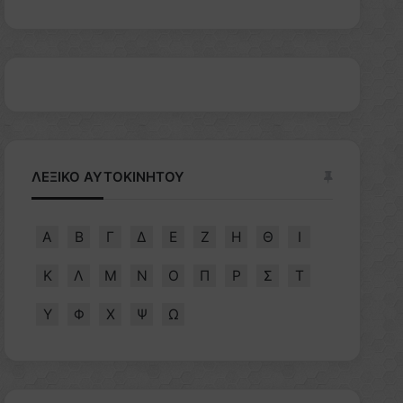
ΛΕΞΙΚΟ ΑΥΤΟΚΙΝΗΤΟΥ
Α
Β
Γ
Δ
Ε
Ζ
Η
Θ
Ι
Κ
Λ
Μ
Ν
Ο
Π
Ρ
Σ
Τ
Υ
Φ
Χ
Ψ
Ω