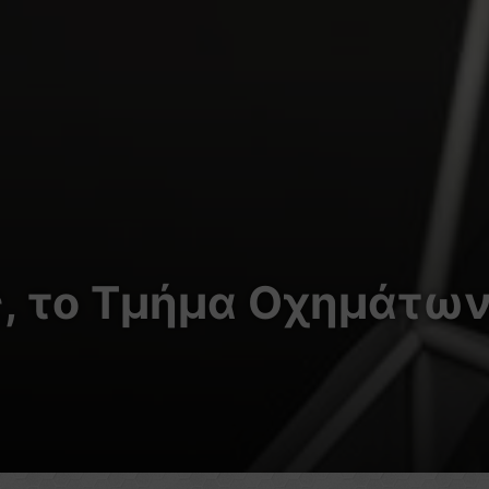
, το Tμήμα Oχημάτων