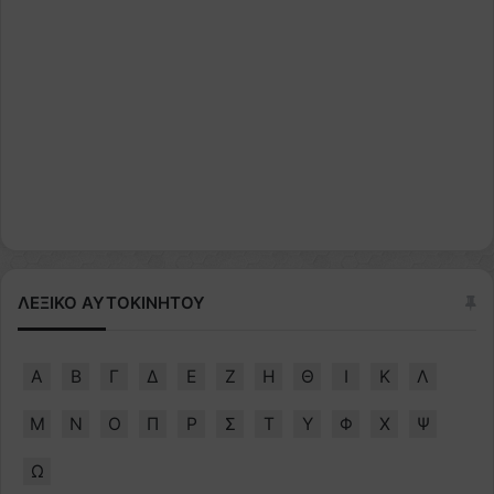
ΛΕΞΙΚΟ ΑΥΤΟΚΙΝΗΤΟΥ
Α
Β
Γ
Δ
Ε
Ζ
Η
Θ
Ι
Κ
Λ
Μ
Ν
Ο
Π
Ρ
Σ
Τ
Υ
Φ
Χ
Ψ
Ω