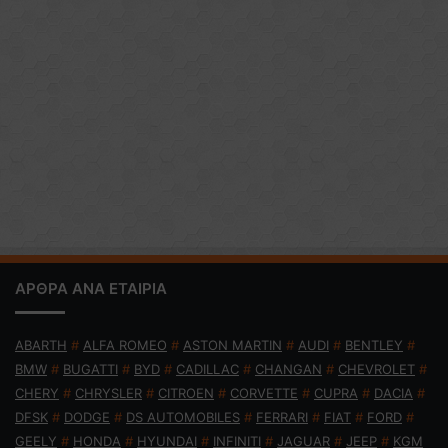
ΑΡΘΡΑ ΑΝΑ ΕΤΑΙΡΙΑ
ABARTH
#
ALFA ROMEO
#
ASTON MARTIN
#
AUDI
#
BENTLEY
#
BMW
#
BUGATTI
#
BYD
#
CADILLAC
#
CHANGAN
#
CHEVROLET
#
CHERY
#
CHRYSLER
#
CITROEN
#
CORVETTE
#
CUPRA
#
DACIA
#
DFSK
#
DODGE
#
DS AUTOMOBILES
#
FERRARI
#
FIAT
#
FORD
#
GEELY
#
HONDA
#
HYUNDAI
#
INFINITI
#
JAGUAR
#
JEEP
#
KGM