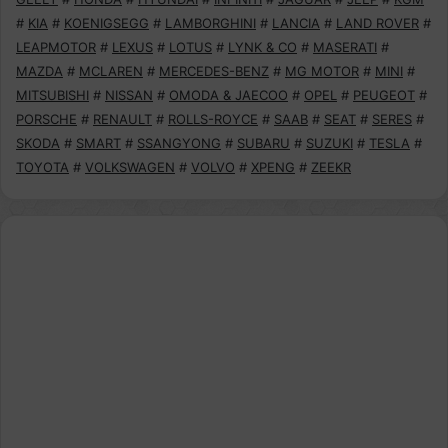
#
KIA
#
KOENIGSEGG
#
LAMBORGHINI
#
LANCIA
#
LAND ROVER
#
LEAPMOTOR
#
LEXUS
#
LOTUS
#
LYNK & CO
#
MASERATI
#
MAZDA
#
MCLAREN
#
MERCEDES-BENZ
#
MG MOTOR
#
MINI
#
MITSUBISHI
#
NISSAN
#
OMODA & JAECOO
#
OPEL
#
PEUGEOT
#
PORSCHE
#
RENAULT
#
ROLLS-ROYCE
#
SAAB
#
SEAT
#
SERES
#
SKODA
#
SMART
#
SSANGYONG
#
SUBARU
#
SUZUKI
#
TESLA
#
TOYOTA
#
VOLKSWAGEN
#
VOLVO
#
XPENG
#
ZEEKR