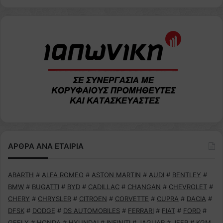
ΑΡΘΡΑ ΑΝΑ ΕΤΑΙΡΙΑ
ABARTH
#
ALFA ROMEO
#
ASTON MARTIN
#
AUDI
#
BENTLEY
#
BMW
#
BUGATTI
#
BYD
#
CADILLAC
#
CHANGAN
#
CHEVROLET
#
CHERY
#
CHRYSLER
#
CITROEN
#
CORVETTE
#
CUPRA
#
DACIA
#
DFSK
#
DODGE
#
DS AUTOMOBILES
#
FERRARI
#
FIAT
#
FORD
#
GEELY
#
HONDA
#
HYUNDAI
#
INFINITI
#
JAGUAR
#
JEEP
#
KGM