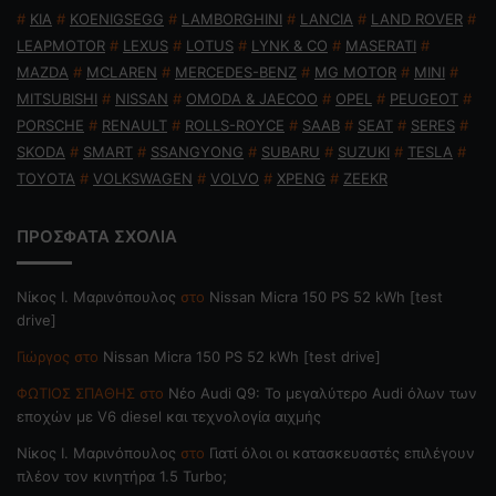
#
KIA
#
KOENIGSEGG
#
LAMBORGHINI
#
LANCIA
#
LAND ROVER
#
LEAPMOTOR
#
LEXUS
#
LOTUS
#
LYNK & CO
#
MASERATI
#
MAZDA
#
MCLAREN
#
MERCEDES-BENZ
#
MG MOTOR
#
MINI
#
MITSUBISHI
#
NISSAN
#
OMODA & JAECOO
#
OPEL
#
PEUGEOT
#
PORSCHE
#
RENAULT
#
ROLLS-ROYCE
#
SAAB
#
SEAT
#
SERES
#
SKODA
#
SMART
#
SSANGYONG
#
SUBARU
#
SUZUKI
#
TESLA
#
TOYOTA
#
VOLKSWAGEN
#
VOLVO
#
XPENG
#
ZEEKR
ΠΡΟΣΦΑΤΑ ΣΧΟΛΙΑ
Nίκος Ι. Mαρινόπουλος
στο
Nissan Micra 150 PS 52 kWh [test
drive]
Γιώργος
στο
Nissan Micra 150 PS 52 kWh [test drive]
ΦΩΤΙΟΣ ΣΠΑΘΗΣ
στο
Νέο Audi Q9: Το μεγαλύτερο Audi όλων των
εποχών με V6 diesel και τεχνολογία αιχμής
Nίκος Ι. Mαρινόπουλος
στο
Γιατί όλοι οι κατασκευαστές επιλέγουν
πλέον τον κινητήρα 1.5 Turbo;