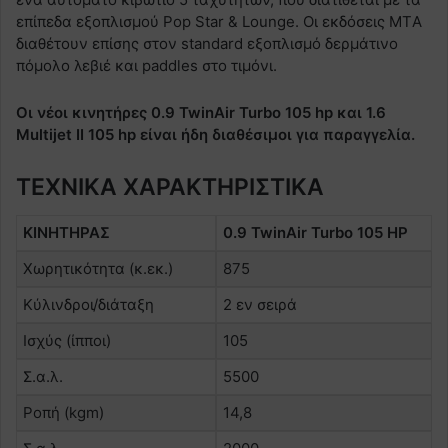
επίπεδα εξοπλισμού Pop Star & Lounge. Οι εκδόσεις MTΑ
διαθέτουν επίσης στον standard εξοπλισμό δερμάτινο
πόμολο λεβιέ και paddles στο τιμόνι.
Οι νέοι κινητήρες 0.9 TwinAir Turbo 105 hp και 1.6
Multijet II 105 hp είναι ήδη διαθέσιμοι για παραγγελία.
ΤΕΧΝΙΚΑ ΧΑΡΑΚΤΗΡΙΣΤΙΚΑ
KINHTHPAΣ
0.9 TwinAir Turbo 105 HP
Χωρητικότητα (κ.εκ.)
875
Κύλινδροι/διάταξη
2 εν σειρά
Iσχύς (ίπποι)
105
Σ.α.λ.
5500
Ροπή (kgm)
14,8