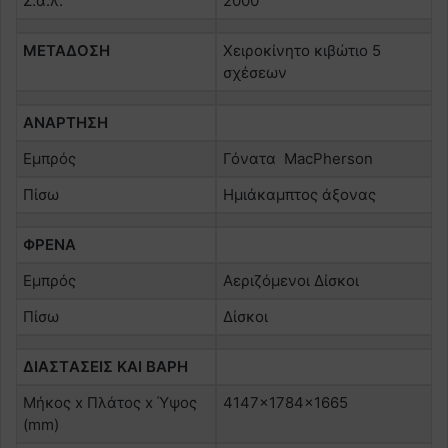
Σ.α.λ.
2000
ΜΕΤΑΔΟΣΗ
Χειροκίνητο κιβώτιο 5
σχέσεων
ΑΝΑΡΤΗΣΗ
Εμπρός
Γόνατα MacPherson
Πίσω
Ημιάκαμπτος άξονας
ΦΡΕΝΑ
Εμπρός
Αεριζόμενοι Δίσκοι
Πίσω
Δίσκοι
ΔΙΑΣΤAΣΕΙΣ ΚΑΙ ΒΑΡΗ
Μήκος x Πλάτος x Ύψος
4147x1784x1665
(mm)