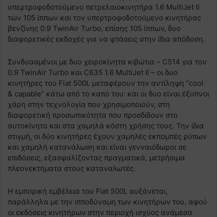
υπερτροφοδοτούμενο πετρελαιοκινητήρα 1.6 MultiJet II
των 105 ίππων και τον υπερτροφοδοτούμενο κινητήρας
βενζίνης 0.9 TwinAir Turbo, επίσης 105 ίππων, δυο
διαφορετικές εκδοχές για να φτάσεις στην ίδια απόδοση.
Συνδυασμένοι με δυο χειροκίνητα κιβώτια – C514 για τον
0.9 TwinAir Turbo και C635 1.6 MultiJet II – οι δυο
κινητήρες του Fiat 500L μεταφέρουν την αντίληψη “cool
& capable” κάτω από το καπό του: και οι δυο είναι έξυπνοι
χάρη στην τεχνολογία που χρησιμοποιούν, στη
διαφορετική προσωπικότητα που προσδίδουν στο
αυτοκίνητο και στα χαμηλά κόστη χρήσης τους. Την ίδια
στιγμή, οι δύο κινητήρες έχουν χαμηλές εκπομπές ρύπων
και χαμηλή κατανάλωση και είναι γενναιόδωροι σε
επιδόσεις, εξασφαλίζοντας πραγματικά, μετρήσιμα
πλεονεκτήματα στους καταναλωτές.
Η εμπορική εμβέλεια του Fiat 500L αυξάνεται,
παράλληλα με την ιπποδύναμη των κινητήρων του, αφού
οι εκδόσεις κινητήρων στην περιοχή ισχύος ανάμεσα