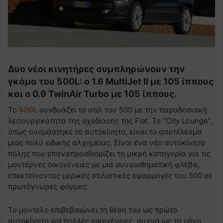
Δυο νέοι κινητήρες συμπληρώνουν την
γκάμα του 500L: ο 1.6 MultiJet II με 105 ίππους
και ο 0.9 TwinAir Turbo με 105 ίππους.
Το
500L
συνδυάζει το στιλ του 500 με την παραδοσιακή
λειτουργικότητα της σχεδίασης της Fiat. Το “City Lounge”,
όπως ονομάστηκε το αυτοκίνητο, είναι το αποτέλεσμα
μιας πολύ ειδικής αλχημείας. Είναι ένα νέο αυτοκίνητο
πόλης που επαναπροσδιορίζει τη μικρή κατηγορία για τις
μοντέρνες οικογένειες με μια συναισθηματική φλέβα,
επεκτείνοντας μερικές στιλιστικές εφαρμογές του 500 σε
πρωτόγνωρες φόρμες.
Το μοντέλο επιβεβαιώνει τη θέση του ως πρώτο
αυτοκίνητο για πολλές οικογένειες, συχνά ως το μόνο