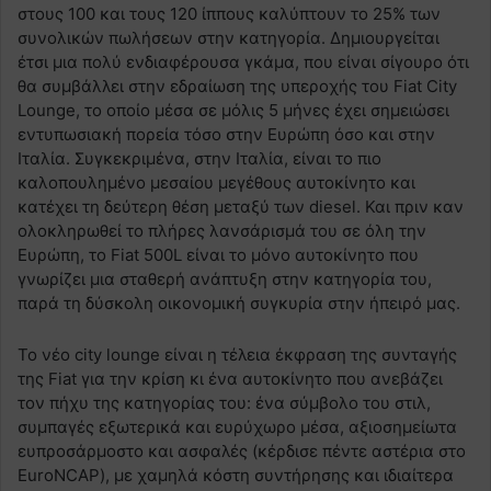
στους 100 και τους 120 ίππους καλύπτουν το 25% των
συνολικών πωλήσεων στην κατηγορία. Δημιουργείται
έτσι μια πολύ ενδιαφέρουσα γκάμα, που είναι σίγουρο ότι
θα συμβάλλει στην εδραίωση της υπεροχής του Fiat City
Lounge, το οποίο μέσα σε μόλις 5 μήνες έχει σημειώσει
εντυπωσιακή πορεία τόσο στην Ευρώπη όσο και στην
Ιταλία. Συγκεκριμένα, στην Ιταλία, είναι το πιο
καλοπουλημένο μεσαίου μεγέθους αυτοκίνητο και
κατέχει τη δεύτερη θέση μεταξύ των diesel. Και πριν καν
ολοκληρωθεί το πλήρες λανσάρισμά του σε όλη την
Ευρώπη, το Fiat 500L είναι το μόνο αυτοκίνητο που
γνωρίζει μια σταθερή ανάπτυξη στην κατηγορία του,
παρά τη δύσκολη οικονομική συγκυρία στην ήπειρό μας.
Το νέο city lounge είναι η τέλεια έκφραση της συνταγής
της Fiat για την κρίση κι ένα αυτοκίνητο που ανεβάζει
τον πήχυ της κατηγορίας του: ένα σύμβολο του στιλ,
συμπαγές εξωτερικά και ευρύχωρο μέσα, αξιοσημείωτα
ευπροσάρμοστο και ασφαλές (κέρδισε πέντε αστέρια στο
EuroNCAP), με χαμηλά κόστη συντήρησης και ιδιαίτερα