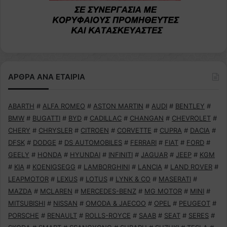
ΑΡΘΡΑ ΑΝΑ ΕΤΑΙΡΙΑ
ABARTH
#
ALFA ROMEO
#
ASTON MARTIN
#
AUDI
#
BENTLEY
#
BMW
#
BUGATTI
#
BYD
#
CADILLAC
#
CHANGAN
#
CHEVROLET
#
CHERY
#
CHRYSLER
#
CITROEN
#
CORVETTE
#
CUPRA
#
DACIA
#
DFSK
#
DODGE
#
DS AUTOMOBILES
#
FERRARI
#
FIAT
#
FORD
#
GEELY
#
HONDA
#
HYUNDAI
#
INFINITI
#
JAGUAR
#
JEEP
#
KGM
#
KIA
#
KOENIGSEGG
#
LAMBORGHINI
#
LANCIA
#
LAND ROVER
#
LEAPMOTOR
#
LEXUS
#
LOTUS
#
LYNK & CO
#
MASERATI
#
MAZDA
#
MCLAREN
#
MERCEDES-BENZ
#
MG MOTOR
#
MINI
#
MITSUBISHI
#
NISSAN
#
OMODA & JAECOO
#
OPEL
#
PEUGEOT
#
PORSCHE
#
RENAULT
#
ROLLS-ROYCE
#
SAAB
#
SEAT
#
SERES
#