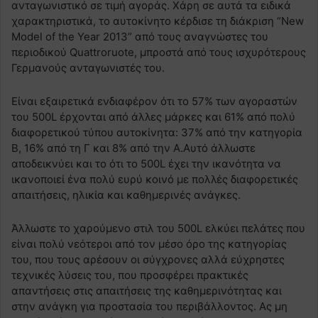
ανταγωνιστικό σε τιμή αγοράς. Χάρη σε αυτά τα ειδικά
χαρακτηριστικά, το αυτοκίνητο κέρδισε τη διάκριση “New
Model of the Year 2013” από τους αναγνώστες του
περιοδικού Quattroruote, μπροστά από τους ισχυρότερους
Γερμανούς ανταγωνιστές του.
Είναι εξαιρετικά ενδιαφέρον ότι το 57% των αγοραστών
του 500L έρχονται από άλλες μάρκες και 61% από πολύ
διαφορετικού τύπου αυτοκίνητα: 37% από την κατηγορία
B, 16% από τη Γ και 8% από την A.Αυτό άλλωστε
αποδεικνύει και το ότι το 500L έχει την ικανότητα να
ικανοποιεί ένα πολύ ευρύ κοινό με πολλές διαφορετικές
απαιτήσεις, ηλικία και καθημερινές ανάγκες.
Άλλωστε το χαρούμενο στιλ του 500L ελκύει πελάτες που
είναι πολύ νεότεροι από τον μέσο όρο της κατηγορίας
του, που τους αρέσουν οι σύγχρονες αλλά εύχρηστες
τεχνικές λύσεις του, που προσφέρει πρακτικές
απαντήσεις στις απαιτήσεις της καθημερινότητας και
στην ανάγκη για προστασία του περιβάλλοντος. Ας μη