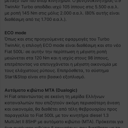
μεταξύ των πιο σπορ κινητήρων. Ο βενζινοκινητήρας 0.9
TwinAir Turbo αποδίδει ισχύ 105 ίππους στις 5.500 σ.α.λ.
με ροπή 145 Nm στις μόλις 2.000 σ.α.λ. (80% αυτής είναι
διαθέσιμη από τις 1.700 σ.α.λ.).
ECO mode
Όπως και στις προηγούμενες εφαρμογές του Turbo
TwinAir, η επιλογή ECO mode είναι διαθέσιμη και στο νέο
Fiat 500L: σε αυτήν την περίπτωση η μέγιστη ροπή
μειώνεται στα 120 Nm και η ισχύς στους 98 ίππους,
επιτρέποντας να επιτυγχάνεται η μέγιστη οικονομία με
τους ελάχιστους ρύπους. Επιπρόσθετα, το σύστημα
Start&Stop είναι στο βασικό εξοπλισμό.
Αυτόματο κιβώτιο ΜΤΑ (Dualogic)
Η Fiat απαντώντας σε εκείνη τη μερίδα Ελλήνων
καταναλωτών που επιζητούν ακόμη περισσότερη άνεση
και οικονομία, θα διαθέτει από τέλη Φεβρουαρίου προς
παραγγελία το Fiat 500L με τον κινητήρα diesel 1.3
MultiJet II 85HP με αυτόματο κιβώτιο (ΜΤΑ). Πρόκειται για
ένα αυτόματο κιβώτιο 5 ταχυτήτων, που διατίθεται με τα