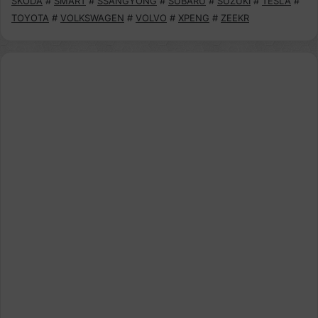
SKODA
#
SMART
#
SSANGYONG
#
SUBARU
#
SUZUKI
#
TESLA
#
TOYOTA
#
VOLKSWAGEN
#
VOLVO
#
XPENG
#
ZEEKR