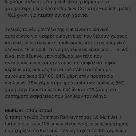
ξεχνάμε άλλωστε, ότι η Fiat είναι η μάρκα με το
χαμηλότερο μέσο όρο εκπομπών CO
στην Ευρώπη, μόλις
2
118,2 g/km, για πέμπτη συνεχή χρονιά.
Τελικά, το νέο μοντέλο της Fiat είναι το ιδανικό
αυτοκίνητο για νεαρές οικογένειες, που θέλουν χώρους
και στιλ, όπως άλλωστε αποδεικνύει και το δημιουργικό
σλόγκαν “Fiat 500L, το να μεγαλώνεις είναι cool”. Το 500L
είναι ένα έξυπνο, γενναιόδωρο μοντέλο που
αντιπροσωπεύει και την κορυφαία ασφάλεια, αφού
κέρδισε στις δοκιμές του EuroNCAP 5 αστέρια με
συνολικό σκορ 83/100, 94% χάρη στην προστασία
ενηλίκων, 78% χάρη στην προστασία των παιδιών, 65%
χάρη στην προστασία των πεζών και 71% χάρη στα
συστήματα ασφαλείας που βοηθούν τον οδηγό.
MultiJet II: 105 ίπποι!
Ο τρίτης γενιάς Common Rail κινητήρας 1.6 MultiJet II
turbo diesel των 105 ίππων είναι ένας ευφυής κινητήρας
που χαρίζει στο Fiat 500L τελική ταχύτητα 181 χλμ./ώρα