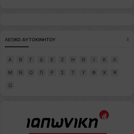
ΛΕΞΙΚΟ ΑΥΤΟΚΙΝΗΤΟΥ
Α
Β
Γ
Δ
Ε
Ζ
Η
Θ
Ι
Κ
Λ
Μ
Ν
Ο
Π
Ρ
Σ
Τ
Υ
Φ
Χ
Ψ
Ω