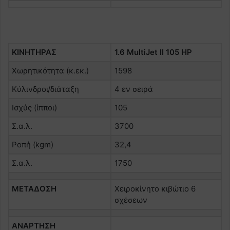
KINHTHPAΣ
1.6 MultiJet II 105 HP
Χωρητικότητα (κ.εκ.)
1598
Κύλινδροι/διάταξη
4 εν σειρά
Iσχύς (ίπποι)
105
Σ.α.λ.
3700
Ροπή (kgm)
32,4
Σ.α.λ.
1750
ΜΕΤΑΔΟΣΗ
Χειροκίνητο κιβώτιο 6
σχέσεων
ΑΝΑΡΤΗΣΗ