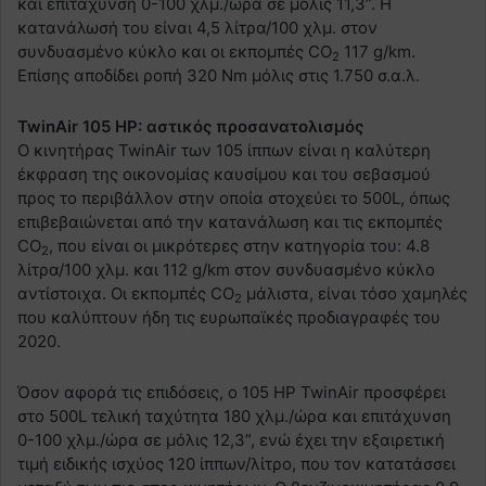
και επιτάχυνση 0-100 χλμ./ώρα σε μόλις 11,3”. Η
κατανάλωσή του είναι 4,5 λίτρα/100 χλμ. στον
συνδυασμένο κύκλο και οι εκπομπές CO
117 g/km.
2
Επίσης αποδίδει ροπή 320 Nm μόλις στις 1.750 σ.α.λ.
TwinAir 105 HP: αστικός προσανατολισμός
Ο κινητήρας TwinAir των 105 ίππων είναι η καλύτερη
έκφραση της οικονομίας καυσίμου και του σεβασμού
προς το περιβάλλον στην οποία στοχεύει το 500L, όπως
επιβεβαιώνεται από την κατανάλωση και τις εκπομπές
CO
, που είναι οι μικρότερες στην κατηγορία του: 4.8
2
λίτρα/100 χλμ. και 112 g/km στον συνδυασμένο κύκλο
αντίστοιχα. Οι εκπομπές CO
μάλιστα, είναι τόσο χαμηλές
2
που καλύπτουν ήδη τις ευρωπαϊκές προδιαγραφές του
2020.
Όσον αφορά τις επιδόσεις, ο 105 HP TwinAir προσφέρει
στο 500L τελική ταχύτητα 180 χλμ./ώρα και επιτάχυνση
0-100 χλμ./ώρα σε μόλις 12,3”, ενώ έχει την εξαιρετική
τιμή ειδικής ισχύος 120 ίππων/λίτρο, που τον κατατάσσει