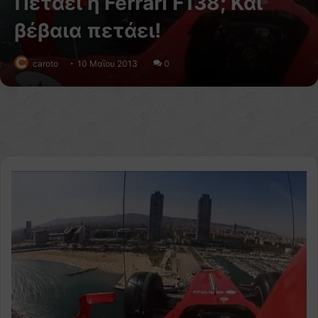
Πετάει η Ferrari F138; Και
βέβαια πετάει!
caroto
10 Μαΐου 2013
0