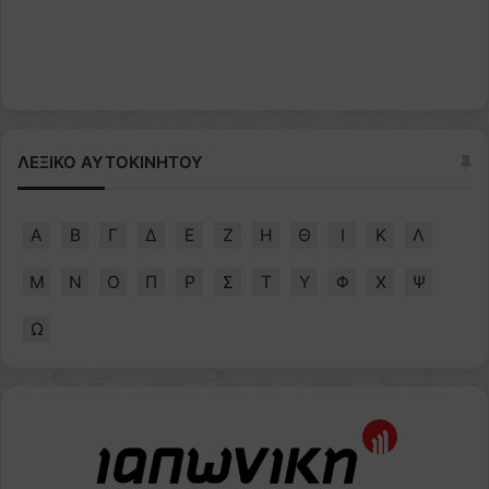
ΛΕΞΙΚΟ ΑΥΤΟΚΙΝΗΤΟΥ
Α
Β
Γ
Δ
Ε
Ζ
Η
Θ
Ι
Κ
Λ
Μ
Ν
Ο
Π
Ρ
Σ
Τ
Υ
Φ
Χ
Ψ
Ω