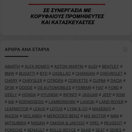
ΑΡΘΡΑ ΑΝΑ ΕΤΑΙΡΙΑ
ABARTH
#
ALFA ROMEO
#
ASTON MARTIN
#
AUDI
#
BENTLEY
#
BMW
#
BUGATTI
#
BYD
#
CADILLAC
#
CHANGAN
#
CHEVROLET
#
CHERY
#
CHRYSLER
#
CITROEN
#
CORVETTE
#
CUPRA
#
DACIA
#
DFSK
#
DODGE
#
DS AUTOMOBILES
#
FERRARI
#
FIAT
#
FORD
#
GEELY
#
HONDA
#
HYUNDAI
#
INFINITI
#
JAGUAR
#
JEEP
#
KGM
#
KIA
#
KOENIGSEGG
#
LAMBORGHINI
#
LANCIA
#
LAND ROVER
#
LEAPMOTOR
#
LEXUS
#
LOTUS
#
LYNK & CO
#
MASERATI
#
MAZDA
#
MCLAREN
#
MERCEDES-BENZ
#
MG MOTOR
#
MINI
#
MITSUBISHI
#
NISSAN
#
OMODA & JAECOO
#
OPEL
#
PEUGEOT
#
PORSCHE
#
RENAULT
#
ROLLS-ROYCE
#
SAAB
#
SEAT
#
SERES
#