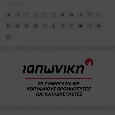
Α
Β
Γ
Δ
Ε
Ζ
Η
Θ
Ι
Κ
Λ
Μ
Ν
Ο
Π
Ρ
Σ
Τ
Υ
Φ
Χ
Ψ
Ω