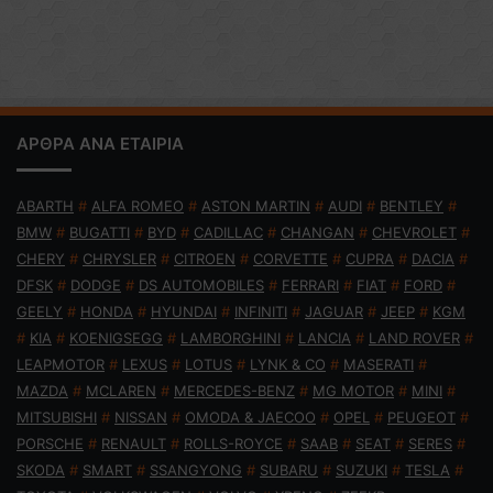
ΑΡΘΡΑ ΑΝΑ ΕΤΑΙΡΙΑ
ABARTH
#
ALFA ROMEO
#
ASTON MARTIN
#
AUDI
#
BENTLEY
#
BMW
#
BUGATTI
#
BYD
#
CADILLAC
#
CHANGAN
#
CHEVROLET
#
CHERY
#
CHRYSLER
#
CITROEN
#
CORVETTE
#
CUPRA
#
DACIA
#
DFSK
#
DODGE
#
DS AUTOMOBILES
#
FERRARI
#
FIAT
#
FORD
#
GEELY
#
HONDA
#
HYUNDAI
#
INFINITI
#
JAGUAR
#
JEEP
#
KGM
#
KIA
#
KOENIGSEGG
#
LAMBORGHINI
#
LANCIA
#
LAND ROVER
#
LEAPMOTOR
#
LEXUS
#
LOTUS
#
LYNK & CO
#
MASERATI
#
MAZDA
#
MCLAREN
#
MERCEDES-BENZ
#
MG MOTOR
#
MINI
#
MITSUBISHI
#
NISSAN
#
OMODA & JAECOO
#
OPEL
#
PEUGEOT
#
PORSCHE
#
RENAULT
#
ROLLS-ROYCE
#
SAAB
#
SEAT
#
SERES
#
SKODA
#
SMART
#
SSANGYONG
#
SUBARU
#
SUZUKI
#
TESLA
#