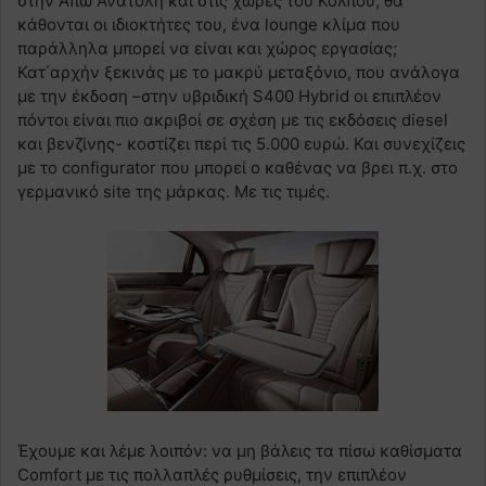
στην Άπω Ανατολή και στις χώρες του Κόλπου, θα
κάθονται οι ιδιοκτήτες του, ένα lounge κλίμα που
παράλληλα μπορεί να είναι και χώρος εργασίας;
Κατ΄αρχήν ξεκινάς με το μακρύ μεταξόνιο, που ανάλογα
με την έκδοση –στην υβριδική S400 Hybrid οι επιπλέον
πόντοι είναι πιο ακριβοί σε σχέση με τις εκδόσεις diesel
και βενζίνης- κοστίζει περί τις 5.000 ευρώ. Και συνεχίζεις
με το configurator που μπορεί ο καθένας να βρει π.χ. στο
γερμανικό site της μάρκας. Με τις τιμές.
Έχουμε και λέμε λοιπόν: να μη βάλεις τα πίσω καθίσματα
Comfort με τις πολλαπλές ρυθμίσεις, την επιπλέον