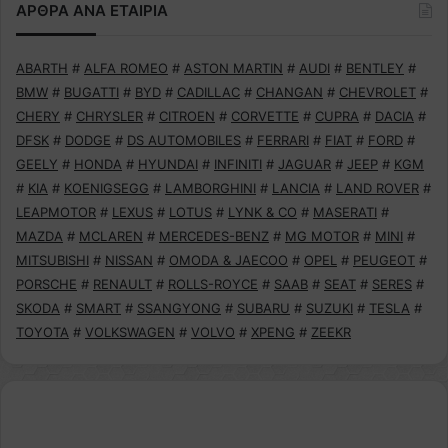
ΑΡΘΡΑ ΑΝΑ ΕΤΑΙΡΙΑ
ABARTH
#
ALFA ROMEO
#
ASTON MARTIN
#
AUDI
#
BENTLEY
#
BMW
#
BUGATTI
#
BYD
#
CADILLAC
#
CHANGAN
#
CHEVROLET
#
CHERY
#
CHRYSLER
#
CITROEN
#
CORVETTE
#
CUPRA
#
DACIA
#
DFSK
#
DODGE
#
DS AUTOMOBILES
#
FERRARI
#
FIAT
#
FORD
#
GEELY
#
HONDA
#
HYUNDAI
#
INFINITI
#
JAGUAR
#
JEEP
#
KGM
#
KIA
#
KOENIGSEGG
#
LAMBORGHINI
#
LANCIA
#
LAND ROVER
#
LEAPMOTOR
#
LEXUS
#
LOTUS
#
LYNK & CO
#
MASERATI
#
MAZDA
#
MCLAREN
#
MERCEDES-BENZ
#
MG MOTOR
#
MINI
#
MITSUBISHI
#
NISSAN
#
OMODA & JAECOO
#
OPEL
#
PEUGEOT
#
PORSCHE
#
RENAULT
#
ROLLS-ROYCE
#
SAAB
#
SEAT
#
SERES
#
SKODA
#
SMART
#
SSANGYONG
#
SUBARU
#
SUZUKI
#
TESLA
#
TOYOTA
#
VOLKSWAGEN
#
VOLVO
#
XPENG
#
ZEEKR