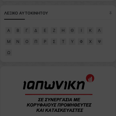
ΛΕΞΙΚΟ ΑΥΤΟΚΙΝΗΤΟΥ
Α
Β
Γ
Δ
Ε
Ζ
Η
Θ
Ι
Κ
Λ
Μ
Ν
Ο
Π
Ρ
Σ
Τ
Υ
Φ
Χ
Ψ
Ω