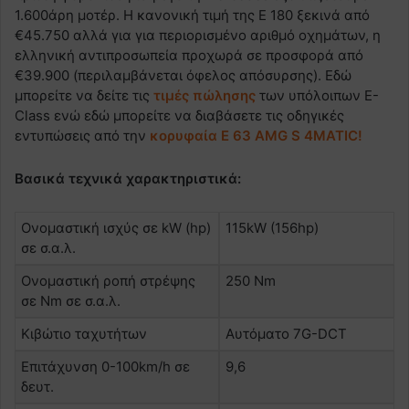
1.600άρη μοτέρ. Η κανονική τιμή της E 180 ξεκινά από
€45.750 αλλά για για περιορισμένο αριθμό οχημάτων, η
ελληνική αντιπροσωπεία προχωρά σε προσφορά από
€39.900 (περιλαμβάνεται όφελος απόσυρσης). Εδώ
μπορείτε να δείτε τις
τιμές πώλησης
των υπόλοιπων E-
Class ενώ εδώ μπορείτε να διαβάσετε τις οδηγικές
εντυπώσεις από την
κορυφαία Ε 63 AMG S 4MATIC!
Βασικά τεχνικά χαρακτηριστικά:
Ονομαστική ισχύς σε kW (hp)
115kW (156hp)
σε σ.α.λ.
Ονομαστική ροπή στρέψης
250 Nm
σε Nm σε σ.α.λ.
Κιβώτιο ταχυτήτων
Αυτόματο 7G-DCT
Επιτάχυνση 0-100km/h σε
9,6
δευτ.