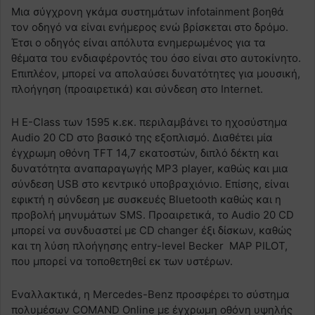
Μια σύγχρονη γκάμα συστημάτων infotainment βοηθά
τον οδηγό να είναι ενήμερος ενώ βρίσκεται στο δρόμο.
Έτσι ο οδηγός είναι απόλυτα ενημερωμένος για τα
θέματα του ενδιαφέροντός του όσο είναι στο αυτοκίνητο.
Επιπλέον, μπορεί να απολαύσει δυνατότητες για μουσική,
πλοήγηση (προαιρετικά) και σύνδεση στο Internet.
Η E-Class των 1595 κ.εκ. περιλαμβάνει το ηχοσύστημα
Audio 20 CD στο βασικό της εξοπλισμό. Διαθέτει μία
έγχρωμη οθόνη TFT 14,7 εκατοστών, διπλό δέκτη και
δυνατότητα αναπαραγωγής MP3 player, καθώς και μια
σύνδεση USB στο κεντρικό υποβραχιόνιο. Επίσης, είναι
εφικτή η σύνδεση με συσκευές Bluetooth καθώς και η
προβολή μηνυμάτων SMS. Προαιρετικά, το Audio 20 CD
μπορεί να συνδυαστεί με CD changer έξι δίσκων, καθώς
και τη λύση πλοήγησης entry-level Becker ​​MAP PILOT,
που μπορεί να τοποθετηθεί εκ των υστέρων.
Εναλλακτικά, η Mercedes-Benz προσφέρει το σύστημα
πολυμέσων COMAND Online με έγχρωμη οθόνη υψηλής