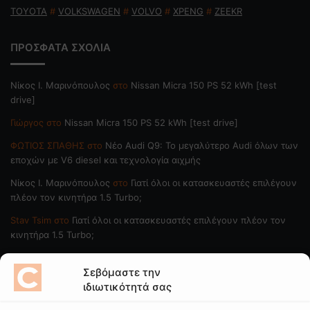
TOYOTA
#
VOLKSWAGEN
#
VOLVO
#
XPENG
#
ZEEKR
ΠΡΟΣΦΑΤΑ ΣΧΟΛΙΑ
Nίκος Ι. Mαρινόπουλος
στο
Nissan Micra 150 PS 52 kWh [test
drive]
Γιώργος
στο
Nissan Micra 150 PS 52 kWh [test drive]
ΦΩΤΙΟΣ ΣΠΑΘΗΣ
στο
Νέο Audi Q9: Το μεγαλύτερο Audi όλων των
εποχών με V6 diesel και τεχνολογία αιχμής
Nίκος Ι. Mαρινόπουλος
στο
Γιατί όλοι οι κατασκευαστές επιλέγουν
πλέον τον κινητήρα 1.5 Turbo;
Stav Tsim
στο
Γιατί όλοι οι κατασκευαστές επιλέγουν πλέον τον
κινητήρα 1.5 Turbo;
ΠΟΙΟΙ ΓΡΑΦΟΥΝ
Σεβόμαστε την
ιδιωτικότητά σας
Νίκος Ι. Μαρινόπουλος