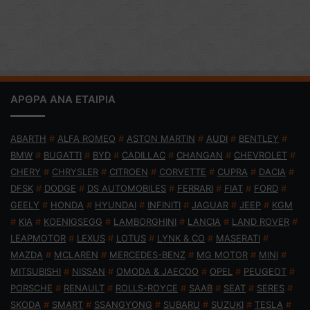
ΑΡΘΡΑ ΑΝΑ ΕΤΑΙΡΙΑ
ABARTH
#
ALFA ROMEO
#
ASTON MARTIN
#
AUDI
#
BENTLEY
#
BMW
#
BUGATTI
#
BYD
#
CADILLAC
#
CHANGAN
#
CHEVROLET
#
CHERY
#
CHRYSLER
#
CITROEN
#
CORVETTE
#
CUPRA
#
DACIA
#
DFSK
#
DODGE
#
DS AUTOMOBILES
#
FERRARI
#
FIAT
#
FORD
#
GEELY
#
HONDA
#
HYUNDAI
#
INFINITI
#
JAGUAR
#
JEEP
#
KGM
#
KIA
#
KOENIGSEGG
#
LAMBORGHINI
#
LANCIA
#
LAND ROVER
#
LEAPMOTOR
#
LEXUS
#
LOTUS
#
LYNK & CO
#
MASERATI
#
MAZDA
#
MCLAREN
#
MERCEDES-BENZ
#
MG MOTOR
#
MINI
#
MITSUBISHI
#
NISSAN
#
OMODA & JAECOO
#
OPEL
#
PEUGEOT
#
PORSCHE
#
RENAULT
#
ROLLS-ROYCE
#
SAAB
#
SEAT
#
SERES
#
SKODA
#
SMART
#
SSANGYONG
#
SUBARU
#
SUZUKI
#
TESLA
#