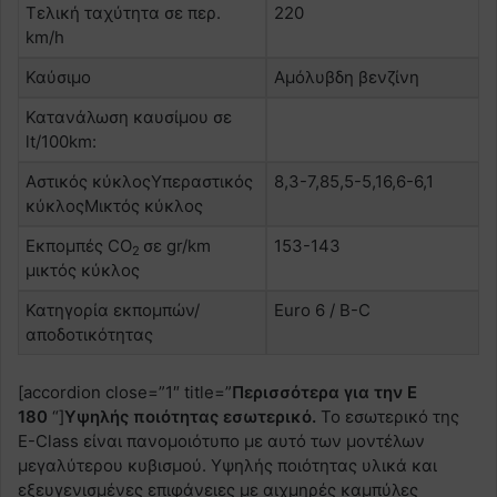
Τελική ταχύτητα σε περ.
220
km/h
Καύσιμο
Αμόλυβδη βενζίνη
Κατανάλωση καυσίμου σε
lt/100km:
Αστικός κύκλοςΥπεραστικός
8,3-7,85,5-5,16,6-6,1
κύκλοςΜικτός κύκλος
Εκπομπές CO
σε gr/km
153-143
2
μικτός κύκλος
Κατηγορία εκπομπών/
Euro 6 / B-C
αποδοτικότητας
[accordion close=”1″ title=”
Περισσότερα για την E
180
“]
Υψηλής ποιότητας εσωτερικό.
Το εσωτερικό της
E-Class είναι πανομοιότυπο με αυτό των μοντέλων
μεγαλύτερου κυβισμού. Υψηλής ποιότητας υλικά και
εξευγενισμένες επιφάνειες με αιχμηρές καμπύλες