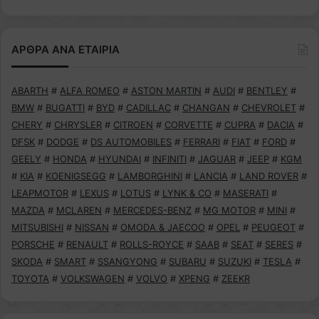
ΑΡΘΡΑ ΑΝΑ ΕΤΑΙΡΙΑ
ABARTH
#
ALFA ROMEO
#
ASTON MARTIN
#
AUDI
#
BENTLEY
#
BMW
#
BUGATTI
#
BYD
#
CADILLAC
#
CHANGAN
#
CHEVROLET
#
CHERY
#
CHRYSLER
#
CITROEN
#
CORVETTE
#
CUPRA
#
DACIA
#
DFSK
#
DODGE
#
DS AUTOMOBILES
#
FERRARI
#
FIAT
#
FORD
#
GEELY
#
HONDA
#
HYUNDAI
#
INFINITI
#
JAGUAR
#
JEEP
#
KGM
#
KIA
#
KOENIGSEGG
#
LAMBORGHINI
#
LANCIA
#
LAND ROVER
#
LEAPMOTOR
#
LEXUS
#
LOTUS
#
LYNK & CO
#
MASERATI
#
MAZDA
#
MCLAREN
#
MERCEDES-BENZ
#
MG MOTOR
#
MINI
#
MITSUBISHI
#
NISSAN
#
OMODA & JAECOO
#
OPEL
#
PEUGEOT
#
PORSCHE
#
RENAULT
#
ROLLS-ROYCE
#
SAAB
#
SEAT
#
SERES
#
SKODA
#
SMART
#
SSANGYONG
#
SUBARU
#
SUZUKI
#
TESLA
#
TOYOTA
#
VOLKSWAGEN
#
VOLVO
#
XPENG
#
ZEEKR