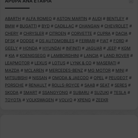
ΑΡΘΡΑ ΑΝΑ ΕΤΑΙΡΙΑ
ABARTH
#
ALFA ROMEO
#
ASTON MARTIN
#
AUDI
#
BENTLEY
#
BMW
#
BUGATTI
#
BYD
#
CADILLAC
#
CHANGAN
#
CHEVROLET
#
CHERY
#
CHRYSLER
#
CITROEN
#
CORVETTE
#
CUPRA
#
DACIA
#
DFSK
#
DODGE
#
DS AUTOMOBILES
#
FERRARI
#
FIAT
#
FORD
#
GEELY
#
HONDA
#
HYUNDAI
#
INFINITI
#
JAGUAR
#
JEEP
#
KGM
#
KIA
#
KOENIGSEGG
#
LAMBORGHINI
#
LANCIA
#
LAND ROVER
#
LEAPMOTOR
#
LEXUS
#
LOTUS
#
LYNK & CO
#
MASERATI
#
MAZDA
#
MCLAREN
#
MERCEDES-BENZ
#
MG MOTOR
#
MINI
#
MITSUBISHI
#
NISSAN
#
OMODA & JAECOO
#
OPEL
#
PEUGEOT
#
PORSCHE
#
RENAULT
#
ROLLS-ROYCE
#
SAAB
#
SEAT
#
SERES
#
SKODA
#
SMART
#
SSANGYONG
#
SUBARU
#
SUZUKI
#
TESLA
#
TOYOTA
#
VOLKSWAGEN
#
VOLVO
#
XPENG
#
ZEEKR