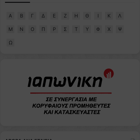
Α
Β
Γ
Δ
Ε
Ζ
Η
Θ
Ι
Κ
Λ
Μ
Ν
Ο
Π
Ρ
Σ
Τ
Υ
Φ
Χ
Ψ
Ω