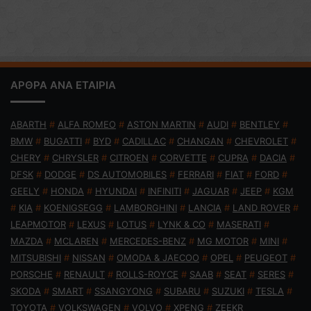
ΑΡΘΡΑ ΑΝΑ ΕΤΑΙΡΙΑ
ABARTH
#
ALFA ROMEO
#
ASTON MARTIN
#
AUDI
#
BENTLEY
#
BMW
#
BUGATTI
#
BYD
#
CADILLAC
#
CHANGAN
#
CHEVROLET
#
CHERY
#
CHRYSLER
#
CITROEN
#
CORVETTE
#
CUPRA
#
DACIA
#
DFSK
#
DODGE
#
DS AUTOMOBILES
#
FERRARI
#
FIAT
#
FORD
#
GEELY
#
HONDA
#
HYUNDAI
#
INFINITI
#
JAGUAR
#
JEEP
#
KGM
#
KIA
#
KOENIGSEGG
#
LAMBORGHINI
#
LANCIA
#
LAND ROVER
#
LEAPMOTOR
#
LEXUS
#
LOTUS
#
LYNK & CO
#
MASERATI
#
MAZDA
#
MCLAREN
#
MERCEDES-BENZ
#
MG MOTOR
#
MINI
#
MITSUBISHI
#
NISSAN
#
OMODA & JAECOO
#
OPEL
#
PEUGEOT
#
PORSCHE
#
RENAULT
#
ROLLS-ROYCE
#
SAAB
#
SEAT
#
SERES
#
SKODA
#
SMART
#
SSANGYONG
#
SUBARU
#
SUZUKI
#
TESLA
#
TOYOTA
#
VOLKSWAGEN
#
VOLVO
#
XPENG
#
ZEEKR