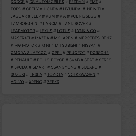
DODGE
#
DS AUTOMOBILES
#
FERRARI
#
FIAT
#
FORD
#
GEELY
#
HONDA
#
HYUNDAI
#
INFINITI
#
JAGUAR
#
JEEP
#
KGM
#
KIA
#
KOENIGSEGG
#
LAMBORGHINI
#
LANCIA
#
LAND ROVER
#
LEAPMOTOR
#
LEXUS
#
LOTUS
#
LYNK & CO
#
MASERATI
#
MAZDA
#
MCLAREN
#
MERCEDES-BENZ
#
MG MOTOR
#
MINI
#
MITSUBISHI
#
NISSAN
#
OMODA & JAECOO
#
OPEL
#
PEUGEOT
#
PORSCHE
#
RENAULT
#
ROLLS-ROYCE
#
SAAB
#
SEAT
#
SERES
#
SKODA
#
SMART
#
SSANGYONG
#
SUBARU
#
SUZUKI
#
TESLA
#
TOYOTA
#
VOLKSWAGEN
#
VOLVO
#
XPENG
#
ZEEKR