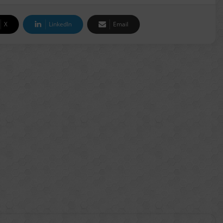
X
LinkedIn
Email