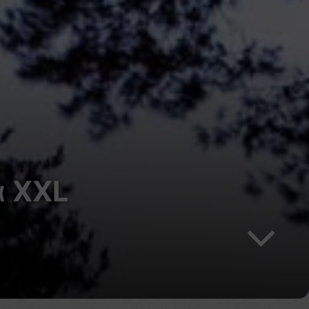
α ΧΧL