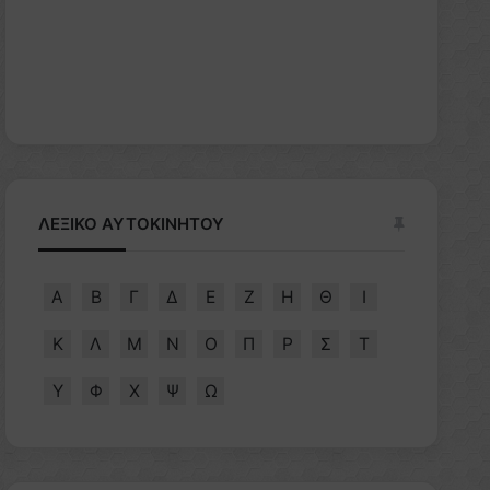
ΛΕΞΙΚΟ ΑΥΤΟΚΙΝΗΤΟΥ
Α
Β
Γ
Δ
Ε
Ζ
Η
Θ
Ι
Κ
Λ
Μ
Ν
Ο
Π
Ρ
Σ
Τ
Υ
Φ
Χ
Ψ
Ω