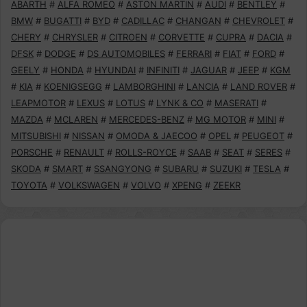
ABARTH
#
ALFA ROMEO
#
ASTON MARTIN
#
AUDI
#
BENTLEY
#
BMW
#
BUGATTI
#
BYD
#
CADILLAC
#
CHANGAN
#
CHEVROLET
#
CHERY
#
CHRYSLER
#
CITROEN
#
CORVETTE
#
CUPRA
#
DACIA
#
DFSK
#
DODGE
#
DS AUTOMOBILES
#
FERRARI
#
FIAT
#
FORD
#
GEELY
#
HONDA
#
HYUNDAI
#
INFINITI
#
JAGUAR
#
JEEP
#
KGM
#
KIA
#
KOENIGSEGG
#
LAMBORGHINI
#
LANCIA
#
LAND ROVER
#
LEAPMOTOR
#
LEXUS
#
LOTUS
#
LYNK & CO
#
MASERATI
#
MAZDA
#
MCLAREN
#
MERCEDES-BENZ
#
MG MOTOR
#
MINI
#
MITSUBISHI
#
NISSAN
#
OMODA & JAECOO
#
OPEL
#
PEUGEOT
#
PORSCHE
#
RENAULT
#
ROLLS-ROYCE
#
SAAB
#
SEAT
#
SERES
#
SKODA
#
SMART
#
SSANGYONG
#
SUBARU
#
SUZUKI
#
TESLA
#
TOYOTA
#
VOLKSWAGEN
#
VOLVO
#
XPENG
#
ZEEKR