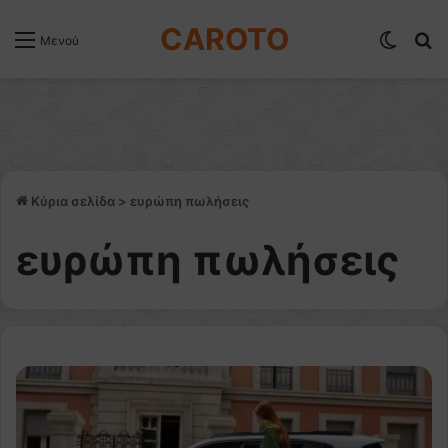
CAROTO
Switch
Α
Μενού
Κύρια σελίδα
>
ευρώπη πωλήσεις
ευρώπη πωλήσεις