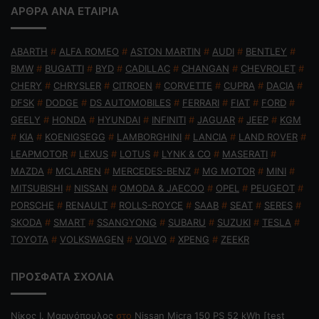
ΑΡΘΡΑ ΑΝΑ ΕΤΑΙΡΙΑ
ABARTH
#
ALFA ROMEO
#
ASTON MARTIN
#
AUDI
#
BENTLEY
#
BMW
#
BUGATTI
#
BYD
#
CADILLAC
#
CHANGAN
#
CHEVROLET
#
CHERY
#
CHRYSLER
#
CITROEN
#
CORVETTE
#
CUPRA
#
DACIA
#
DFSK
#
DODGE
#
DS AUTOMOBILES
#
FERRARI
#
FIAT
#
FORD
#
GEELY
#
HONDA
#
HYUNDAI
#
INFINITI
#
JAGUAR
#
JEEP
#
KGM
#
KIA
#
KOENIGSEGG
#
LAMBORGHINI
#
LANCIA
#
LAND ROVER
#
LEAPMOTOR
#
LEXUS
#
LOTUS
#
LYNK & CO
#
MASERATI
#
MAZDA
#
MCLAREN
#
MERCEDES-BENZ
#
MG MOTOR
#
MINI
#
MITSUBISHI
#
NISSAN
#
OMODA & JAECOO
#
OPEL
#
PEUGEOT
#
PORSCHE
#
RENAULT
#
ROLLS-ROYCE
#
SAAB
#
SEAT
#
SERES
#
SKODA
#
SMART
#
SSANGYONG
#
SUBARU
#
SUZUKI
#
TESLA
#
TOYOTA
#
VOLKSWAGEN
#
VOLVO
#
XPENG
#
ZEEKR
ΠΡΟΣΦΑΤΑ ΣΧΟΛΙΑ
Nίκος Ι. Mαρινόπουλος
στο
Nissan Micra 150 PS 52 kWh [test