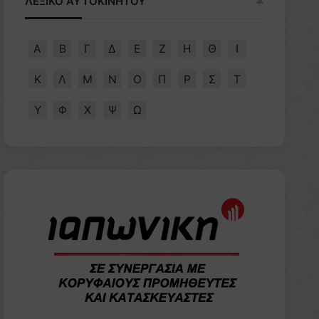
ΛΕΞΙΚΟ ΑΥΤΟΚΙΝΗΤΟΥ
Α
Β
Γ
Δ
Ε
Ζ
Η
Θ
Ι
Κ
Λ
Μ
Ν
Ο
Π
Ρ
Σ
Τ
Υ
Φ
Χ
Ψ
Ω