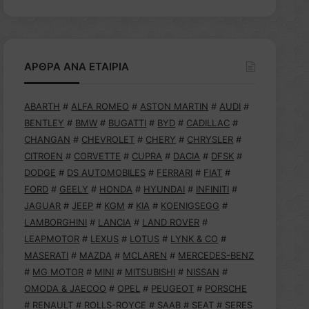
ΑΡΘΡΑ ΑΝΑ ΕΤΑΙΡΙΑ
ABARTH
#
ALFA ROMEO
#
ASTON MARTIN
#
AUDI
#
BENTLEY
#
BMW
#
BUGATTI
#
BYD
#
CADILLAC
#
CHANGAN
#
CHEVROLET
#
CHERY
#
CHRYSLER
#
CITROEN
#
CORVETTE
#
CUPRA
#
DACIA
#
DFSK
#
DODGE
#
DS AUTOMOBILES
#
FERRARI
#
FIAT
#
FORD
#
GEELY
#
HONDA
#
HYUNDAI
#
INFINITI
#
JAGUAR
#
JEEP
#
KGM
#
KIA
#
KOENIGSEGG
#
LAMBORGHINI
#
LANCIA
#
LAND ROVER
#
LEAPMOTOR
#
LEXUS
#
LOTUS
#
LYNK & CO
#
MASERATI
#
MAZDA
#
MCLAREN
#
MERCEDES-BENZ
#
MG MOTOR
#
MINI
#
MITSUBISHI
#
NISSAN
#
OMODA & JAECOO
#
OPEL
#
PEUGEOT
#
PORSCHE
#
RENAULT
#
ROLLS-ROYCE
#
SAAB
#
SEAT
#
SERES