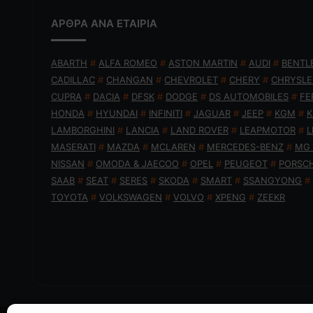
ΑΡΘΡΑ ΑΝΑ ΕΤΑΙΡΙΑ
ABARTH
#
ALFA ROMEO
#
ASTON MARTIN
#
AUDI
#
BENTL
CADILLAC
#
CHANGAN
#
CHEVROLET
#
CHERY
#
CHRYSLE
CUPRA
#
DACIA
#
DFSK
#
DODGE
#
DS AUTOMOBILES
#
FE
HONDA
#
HYUNDAI
#
INFINITI
#
JAGUAR
#
JEEP
#
KGM
#
K
LAMBORGHINI
#
LANCIA
#
LAND ROVER
#
LEAPMOTOR
#
L
MASERATI
#
MAZDA
#
MCLAREN
#
MERCEDES-BENZ
#
MG
NISSAN
#
OMODA & JAECOO
#
OPEL
#
PEUGEOT
#
PORSC
SAAB
#
SEAT
#
SERES
#
SKODA
#
SMART
#
SSANGYONG
#
TOYOTA
#
VOLKSWAGEN
#
VOLVO
#
XPENG
#
ZEEKR