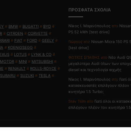
ΠΡΟΣΦΑΤΑ ΣΧΟΛΙΑ
Nίκος Ι. Mαρινόπουλος
στο
Nissan
EY
#
BMW
#
BUGATTI
#
BYD
#
PS 52 kWh [test drive]
R
#
CITROEN
#
CORVETTE
#
RRARI
#
FIAT
#
FORD
#
GEELY
#
Γιώργος
στο
Nissan Micra 150 PS
IA
#
KOENIGSEGG
#
[test drive]
EXUS
#
LOTUS
#
LYNK & CO
#
ΦΩΤΙΟΣ ΣΠΑΘΗΣ
στο
Νέο Audi Q9
 MOTOR
#
MINI
#
MITSUBISHI
#
μεγαλύτερο Audi όλων των εποχ
HE
#
RENAULT
#
ROLLS-ROYCE
#
diesel και τεχνολογία αιχμής
SUBARU
#
SUZUKI
#
TESLA
#
Nίκος Ι. Mαρινόπουλος
στο
Γιατί ό
κατασκευαστές επιλέγουν πλέον 
κινητήρα 1.5 Turbo;
Stav Tsim
στο
Γιατί όλοι οι κατασ
επιλέγουν πλέον τον κινητήρα 1.5