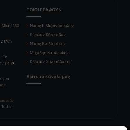
ΠΟΙΟΙ ΓΡΑΦΟΥΝ
 Micra 150
Νίκος Ι. Μαρινόπουλος
Κώστας Κάκκαβας
 52 kWh
Νίκος Βαϊλακάκης
Μιχάλης Κατωπόδης
: Το
Κώστας Χαλκιαδάκης
ών με V6
Δείτε το κανάλι μας
λοι οι
τον
κευαστές
 Turbo;