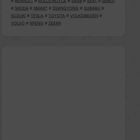
#
RENAULT
#
ROLLS-ROYCE
#
SAAB
#
SEAT
#
SERES
#
SKODA
#
SMART
#
SSANGYONG
#
SUBARU
#
SUZUKI
#
TESLA
#
TOYOTA
#
VOLKSWAGEN
#
VOLVO
#
XPENG
#
ZEEKR