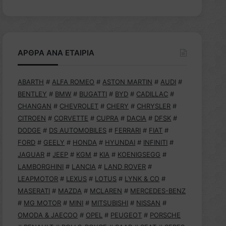
ΑΡΘΡΑ ΑΝΑ ΕΤΑΙΡΙΑ
ABARTH
#
ALFA ROMEO
#
ASTON MARTIN
#
AUDI
#
BENTLEY
#
BMW
#
BUGATTI
#
BYD
#
CADILLAC
#
CHANGAN
#
CHEVROLET
#
CHERY
#
CHRYSLER
#
CITROEN
#
CORVETTE
#
CUPRA
#
DACIA
#
DFSK
#
DODGE
#
DS AUTOMOBILES
#
FERRARI
#
FIAT
#
FORD
#
GEELY
#
HONDA
#
HYUNDAI
#
INFINITI
#
JAGUAR
#
JEEP
#
KGM
#
KIA
#
KOENIGSEGG
#
LAMBORGHINI
#
LANCIA
#
LAND ROVER
#
LEAPMOTOR
#
LEXUS
#
LOTUS
#
LYNK & CO
#
MASERATI
#
MAZDA
#
MCLAREN
#
MERCEDES-BENZ
#
MG MOTOR
#
MINI
#
MITSUBISHI
#
NISSAN
#
OMODA & JAECOO
#
OPEL
#
PEUGEOT
#
PORSCHE