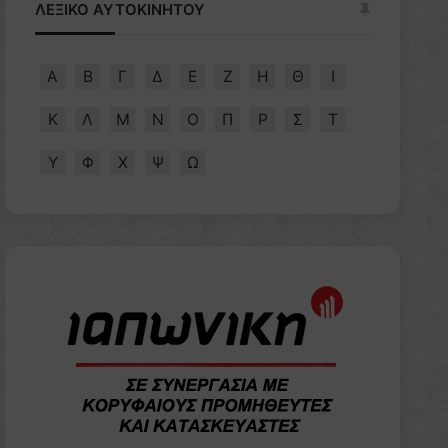
ΛΕΞΙΚΟ ΑΥΤΟΚΙΝΗΤΟΥ
Α
Β
Γ
Δ
Ε
Ζ
Η
Θ
Ι
Κ
Λ
Μ
Ν
Ο
Π
Ρ
Σ
Τ
Υ
Φ
Χ
Ψ
Ω