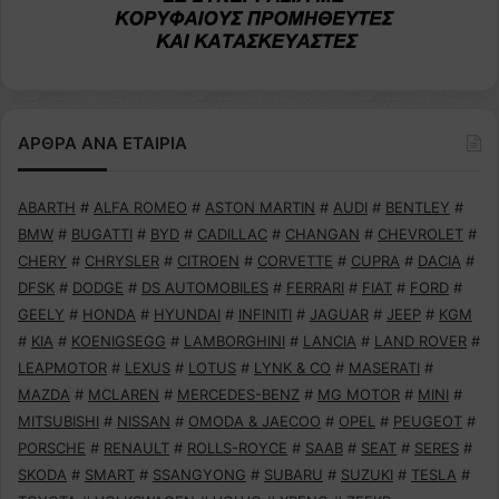
ΑΡΘΡΑ ΑΝΑ ΕΤΑΙΡΙΑ
ABARTH
#
ALFA ROMEO
#
ASTON MARTIN
#
AUDI
#
BENTLEY
#
BMW
#
BUGATTI
#
BYD
#
CADILLAC
#
CHANGAN
#
CHEVROLET
#
CHERY
#
CHRYSLER
#
CITROEN
#
CORVETTE
#
CUPRA
#
DACIA
#
DFSK
#
DODGE
#
DS AUTOMOBILES
#
FERRARI
#
FIAT
#
FORD
#
GEELY
#
HONDA
#
HYUNDAI
#
INFINITI
#
JAGUAR
#
JEEP
#
KGM
#
KIA
#
KOENIGSEGG
#
LAMBORGHINI
#
LANCIA
#
LAND ROVER
#
LEAPMOTOR
#
LEXUS
#
LOTUS
#
LYNK & CO
#
MASERATI
#
MAZDA
#
MCLAREN
#
MERCEDES-BENZ
#
MG MOTOR
#
MINI
#
MITSUBISHI
#
NISSAN
#
OMODA & JAECOO
#
OPEL
#
PEUGEOT
#
PORSCHE
#
RENAULT
#
ROLLS-ROYCE
#
SAAB
#
SEAT
#
SERES
#
SKODA
#
SMART
#
SSANGYONG
#
SUBARU
#
SUZUKI
#
TESLA
#