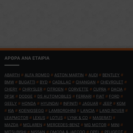
ΑΡΘΡΑ ΑΝΑ ΕΤΑΙΡΙΑ
ABARTH
#
ALFA ROMEO
#
ASTON MARTIN
#
AUDI
#
BENTLEY
#
BMW
#
BUGATTI
#
BYD
#
CADILLAC
#
CHANGAN
#
CHEVROLET
#
CHERY
#
CHRYSLER
#
CITROEN
#
CORVETTE
#
CUPRA
#
DACIA
#
DFSK
#
DODGE
#
DS AUTOMOBILES
#
FERRARI
#
FIAT
#
FORD
#
GEELY
#
HONDA
#
HYUNDAI
#
INFINITI
#
JAGUAR
#
JEEP
#
KGM
#
KIA
#
KOENIGSEGG
#
LAMBORGHINI
#
LANCIA
#
LAND ROVER
#
LEAPMOTOR
#
LEXUS
#
LOTUS
#
LYNK & CO
#
MASERATI
#
MAZDA
#
MCLAREN
#
MERCEDES-BENZ
#
MG MOTOR
#
MINI
#
MITSUBISHI
#
NISSAN
#
OMODA & JAECOO
#
OPEL
#
PEUGEOT
#