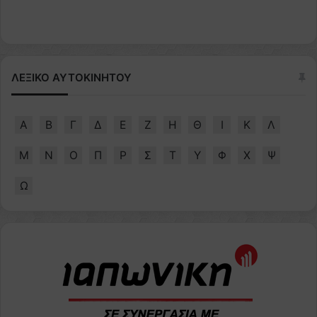
ΛΕΞΙΚΟ ΑΥΤΟΚΙΝΗΤΟΥ
Α
Β
Γ
Δ
Ε
Ζ
Η
Θ
Ι
Κ
Λ
Μ
Ν
Ο
Π
Ρ
Σ
Τ
Υ
Φ
Χ
Ψ
Ω