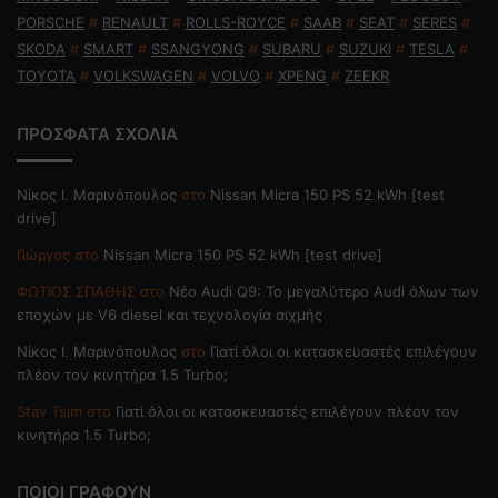
PORSCHE
#
RENAULT
#
ROLLS-ROYCE
#
SAAB
#
SEAT
#
SERES
#
SKODA
#
SMART
#
SSANGYONG
#
SUBARU
#
SUZUKI
#
TESLA
#
TOYOTA
#
VOLKSWAGEN
#
VOLVO
#
XPENG
#
ZEEKR
ΠΡΟΣΦΑΤΑ ΣΧΟΛΙΑ
Nίκος Ι. Mαρινόπουλος
στο
Nissan Micra 150 PS 52 kWh [test
drive]
Γιώργος
στο
Nissan Micra 150 PS 52 kWh [test drive]
ΦΩΤΙΟΣ ΣΠΑΘΗΣ
στο
Νέο Audi Q9: Το μεγαλύτερο Audi όλων των
εποχών με V6 diesel και τεχνολογία αιχμής
Nίκος Ι. Mαρινόπουλος
στο
Γιατί όλοι οι κατασκευαστές επιλέγουν
πλέον τον κινητήρα 1.5 Turbo;
Stav Tsim
στο
Γιατί όλοι οι κατασκευαστές επιλέγουν πλέον τον
κινητήρα 1.5 Turbo;
ΠΟΙΟΙ ΓΡΑΦΟΥΝ