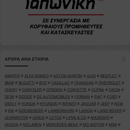
ΑΡΘΡΑ ΑΝΑ ΕΤΑΙΡΙΑ
ABARTH
#
ALFA ROMEO
#
ASTON MARTIN
#
AUDI
#
BENTLEY
#
BMW
#
BUGATTI
#
BYD
#
CADILLAC
#
CHANGAN
#
CHEVROLET
#
CHERY
#
CHRYSLER
#
CITROEN
#
CORVETTE
#
CUPRA
#
DACIA
#
DFSK
#
DODGE
#
DS AUTOMOBILES
#
FERRARI
#
FIAT
#
FORD
#
GEELY
#
HONDA
#
HYUNDAI
#
INFINITI
#
JAGUAR
#
JEEP
#
KGM
#
KIA
#
KOENIGSEGG
#
LAMBORGHINI
#
LANCIA
#
LAND ROVER
#
LEAPMOTOR
#
LEXUS
#
LOTUS
#
LYNK & CO
#
MASERATI
#
MAZDA
#
MCLAREN
#
MERCEDES-BENZ
#
MG MOTOR
#
MINI
#