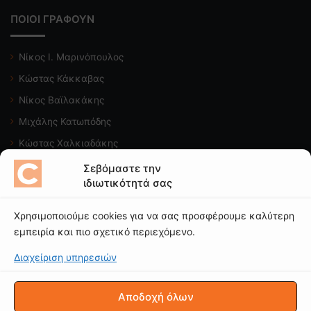
ΠΟΙΟΙ ΓΡΑΦΟΥΝ
Νίκος Ι. Μαρινόπουλος
Κώστας Κάκκαβας
Νίκος Βαϊλακάκης
Μιχάλης Κατωπόδης
Κώστας Χαλκιαδάκης
Σεβόμαστε την
Δείτε το κανάλι μας
ιδιωτικότητά σας
Χρησιμοποιούμε cookies για να σας προσφέρουμε καλύτερη
εμπειρία και πιο σχετικό περιεχόμενο.
Διαχείριση υπηρεσιών
© CAROTO |
ΟΡΟΙ ΧΡΗΣΗΣ
|
ΠΟΛΙΤΙΚΗ ΑΠΟΡΡΗΤΟΥ
|
Δήλωση
Απορρήτου (ΕΕ)
|
Πολιτική Cookies (ΕΕ)
Αποδοχή όλων
Copyright © 2025 - Απαγορεύεται η χρήση ή επανεκπομπή, μετά