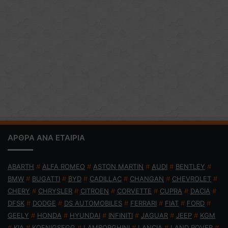
ΑΡΘΡΑ ΑΝΑ ΕΤΑΙΡΙΑ
ABARTH
#
ALFA ROMEO
#
ASTON MARTIN
#
AUDI
#
BENTLEY
#
BMW
#
BUGATTI
#
BYD
#
CADILLAC
#
CHANGAN
#
CHEVROLET
#
CHERY
#
CHRYSLER
#
CITROEN
#
CORVETTE
#
CUPRA
#
DACIA
#
DFSK
#
DODGE
#
DS AUTOMOBILES
#
FERRARI
#
FIAT
#
FORD
#
GEELY
#
HONDA
#
HYUNDAI
#
INFINITI
#
JAGUAR
#
JEEP
#
KGM
#
KIA
#
KOENIGSEGG
#
LAMBORGHINI
#
LANCIA
#
LAND ROVER
#