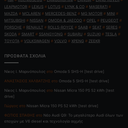
LEAPMOTOR
#
LEXUS
#
LOTUS
#
LYNK & CO
#
MASERATI
#
MAZDA
#
MCLAREN
#
MERCEDES-BENZ
#
MG MOTOR
#
MINI
#
MITSUBISHI
#
NISSAN
#
OMODA & JAECOO
#
OPEL
#
PEUGEOT
#
PORSCHE
#
RENAULT
#
ROLLS-ROYCE
#
SAAB
#
SEAT
#
SERES
#
SKODA
#
SMART
#
SSANGYONG
#
SUBARU
#
SUZUKI
#
TESLA
#
TOYOTA
#
VOLKSWAGEN
#
VOLVO
#
XPENG
#
ZEEKR
ΠΡΟΣΦΑΤΑ ΣΧΟΛΙΑ
Nίκος Ι. Mαρινόπουλος
στο
Omoda 5 SHS-H [test drive]
ΑΝΑΣΤΑΣΙΟΣ ΧΑΛΒΑΤΖΗΣ
στο
Omoda 5 SHS-H [test drive]
Nίκος Ι. Mαρινόπουλος
στο
Nissan Micra 150 PS 52 kWh [test
drive]
Γιώργος
στο
Nissan Micra 150 PS 52 kWh [test drive]
ΦΩΤΙΟΣ ΣΠΑΘΗΣ
στο
Νέο Audi Q9: Το μεγαλύτερο Audi όλων των
εποχών με V6 diesel και τεχνολογία αιχμής