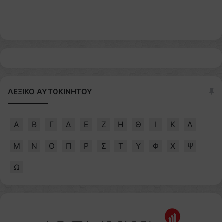
ΛΕΞΙΚΟ ΑΥΤΟΚΙΝΗΤΟΥ
Α
Β
Γ
Δ
Ε
Ζ
Η
Θ
Ι
Κ
Λ
Μ
Ν
Ο
Π
Ρ
Σ
Τ
Υ
Φ
Χ
Ψ
Ω