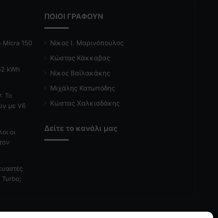
ΠΟΙΟΙ ΓΡΑΦΟΥΝ
 Micra 150
Νίκος Ι. Μαρινόπουλος
Κώστας Κάκκαβας
 52 kWh
Νίκος Βαϊλακάκης
Μιχάλης Κατωπόδης
: Το
Κώστας Χαλκιαδάκης
ών με V6
Δείτε το κανάλι μας
λοι οι
τον
κευαστές
 Turbo;