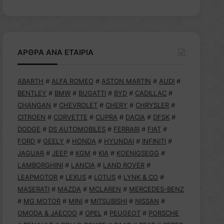
ΑΡΘΡΑ ΑΝΑ ΕΤΑΙΡΙΑ
ABARTH
#
ALFA ROMEO
#
ASTON MARTIN
#
AUDI
#
BENTLEY
#
BMW
#
BUGATTI
#
BYD
#
CADILLAC
#
CHANGAN
#
CHEVROLET
#
CHERY
#
CHRYSLER
#
CITROEN
#
CORVETTE
#
CUPRA
#
DACIA
#
DFSK
#
DODGE
#
DS AUTOMOBILES
#
FERRARI
#
FIAT
#
FORD
#
GEELY
#
HONDA
#
HYUNDAI
#
INFINITI
#
JAGUAR
#
JEEP
#
KGM
#
KIA
#
KOENIGSEGG
#
LAMBORGHINI
#
LANCIA
#
LAND ROVER
#
LEAPMOTOR
#
LEXUS
#
LOTUS
#
LYNK & CO
#
MASERATI
#
MAZDA
#
MCLAREN
#
MERCEDES-BENZ
#
MG MOTOR
#
MINI
#
MITSUBISHI
#
NISSAN
#
OMODA & JAECOO
#
OPEL
#
PEUGEOT
#
PORSCHE