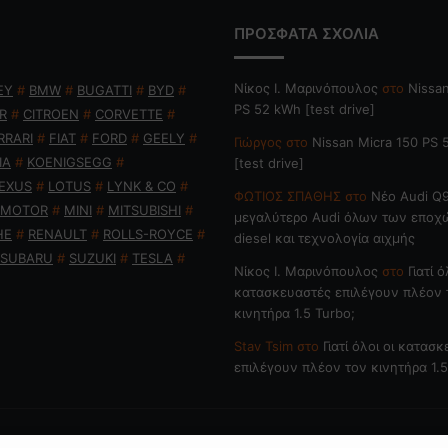
ΠΡΟΣΦΑΤΑ ΣΧΟΛΙΑ
Nίκος Ι. Mαρινόπουλος
στο
Nissan
EY
#
BMW
#
BUGATTI
#
BYD
#
PS 52 kWh [test drive]
R
#
CITROEN
#
CORVETTE
#
RRARI
#
FIAT
#
FORD
#
GEELY
#
Γιώργος
στο
Nissan Micra 150 PS
IA
#
KOENIGSEGG
#
[test drive]
EXUS
#
LOTUS
#
LYNK & CO
#
ΦΩΤΙΟΣ ΣΠΑΘΗΣ
στο
Νέο Audi Q9
 MOTOR
#
MINI
#
MITSUBISHI
#
μεγαλύτερο Audi όλων των εποχ
HE
#
RENAULT
#
ROLLS-ROYCE
#
diesel και τεχνολογία αιχμής
SUBARU
#
SUZUKI
#
TESLA
#
Nίκος Ι. Mαρινόπουλος
στο
Γιατί ό
κατασκευαστές επιλέγουν πλέον 
κινητήρα 1.5 Turbo;
Stav Tsim
στο
Γιατί όλοι οι κατασ
επιλέγουν πλέον τον κινητήρα 1.5