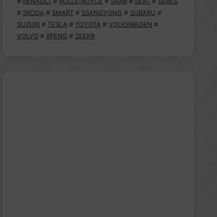
#
RENAULT
#
ROLLS-ROYCE
#
SAAB
#
SEAT
#
SERES
#
SKODA
#
SMART
#
SSANGYONG
#
SUBARU
#
SUZUKI
#
TESLA
#
TOYOTA
#
VOLKSWAGEN
#
VOLVO
#
XPENG
#
ZEEKR