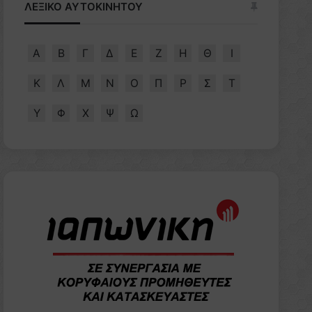
ΛΕΞΙΚΟ ΑΥΤΟΚΙΝΗΤΟΥ
Α
Β
Γ
Δ
Ε
Ζ
Η
Θ
Ι
Κ
Λ
Μ
Ν
Ο
Π
Ρ
Σ
Τ
Υ
Φ
Χ
Ψ
Ω