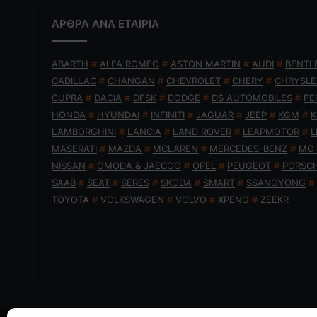
ΑΡΘΡΑ ΑΝΑ ΕΤΑΙΡΙΑ
ABARTH
#
ALFA ROMEO
#
ASTON MARTIN
#
AUDI
#
BENTL
CADILLAC
#
CHANGAN
#
CHEVROLET
#
CHERY
#
CHRYSLE
CUPRA
#
DACIA
#
DFSK
#
DODGE
#
DS AUTOMOBILES
#
FE
HONDA
#
HYUNDAI
#
INFINITI
#
JAGUAR
#
JEEP
#
KGM
#
K
LAMBORGHINI
#
LANCIA
#
LAND ROVER
#
LEAPMOTOR
#
L
MASERATI
#
MAZDA
#
MCLAREN
#
MERCEDES-BENZ
#
MG
NISSAN
#
OMODA & JAECOO
#
OPEL
#
PEUGEOT
#
PORSC
SAAB
#
SEAT
#
SERES
#
SKODA
#
SMART
#
SSANGYONG
#
TOYOTA
#
VOLKSWAGEN
#
VOLVO
#
XPENG
#
ZEEKR