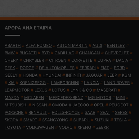
ΑΡΘΡΑ ΑΝΑ ΕΤΑΙΡΙΑ
ABARTH
#
ALFA ROMEO
#
ASTON MARTIN
#
AUDI
#
BENTLEY
#
BMW
#
BUGATTI
#
BYD
#
CADILLAC
#
CHANGAN
#
CHEVROLET
#
CHERY
#
CHRYSLER
#
CITROEN
#
CORVETTE
#
CUPRA
#
DACIA
#
DFSK
#
DODGE
#
DS AUTOMOBILES
#
FERRARI
#
FIAT
#
FORD
#
GEELY
#
HONDA
#
HYUNDAI
#
INFINITI
#
JAGUAR
#
JEEP
#
KGM
#
KIA
#
KOENIGSEGG
#
LAMBORGHINI
#
LANCIA
#
LAND ROVER
#
LEAPMOTOR
#
LEXUS
#
LOTUS
#
LYNK & CO
#
MASERATI
#
MAZDA
#
MCLAREN
#
MERCEDES-BENZ
#
MG MOTOR
#
MINI
#
MITSUBISHI
#
NISSAN
#
OMODA & JAECOO
#
OPEL
#
PEUGEOT
#
PORSCHE
#
RENAULT
#
ROLLS-ROYCE
#
SAAB
#
SEAT
#
SERES
#
SKODA
#
SMART
#
SSANGYONG
#
SUBARU
#
SUZUKI
#
TESLA
#
TOYOTA
#
VOLKSWAGEN
#
VOLVO
#
XPENG
#
ZEEKR