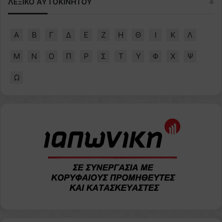
ΛΕΞΙΚΟ ΑΥΤΟΚΙΝΗΤΟΥ
Α
Β
Γ
Δ
Ε
Ζ
Η
Θ
Ι
Κ
Λ
Μ
Ν
Ο
Π
Ρ
Σ
Τ
Υ
Φ
Χ
Ψ
Ω