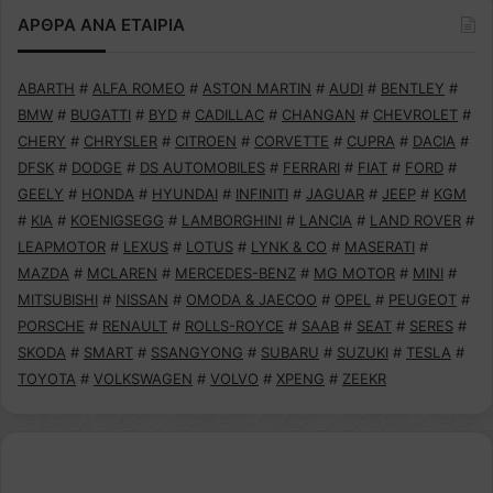
ΑΡΘΡΑ ΑΝΑ ΕΤΑΙΡΙΑ
ABARTH
#
ALFA ROMEO
#
ASTON MARTIN
#
AUDI
#
BENTLEY
#
BMW
#
BUGATTI
#
BYD
#
CADILLAC
#
CHANGAN
#
CHEVROLET
#
CHERY
#
CHRYSLER
#
CITROEN
#
CORVETTE
#
CUPRA
#
DACIA
#
DFSK
#
DODGE
#
DS AUTOMOBILES
#
FERRARI
#
FIAT
#
FORD
#
GEELY
#
HONDA
#
HYUNDAI
#
INFINITI
#
JAGUAR
#
JEEP
#
KGM
#
KIA
#
KOENIGSEGG
#
LAMBORGHINI
#
LANCIA
#
LAND ROVER
#
LEAPMOTOR
#
LEXUS
#
LOTUS
#
LYNK & CO
#
MASERATI
#
MAZDA
#
MCLAREN
#
MERCEDES-BENZ
#
MG MOTOR
#
MINI
#
MITSUBISHI
#
NISSAN
#
OMODA & JAECOO
#
OPEL
#
PEUGEOT
#
PORSCHE
#
RENAULT
#
ROLLS-ROYCE
#
SAAB
#
SEAT
#
SERES
#
SKODA
#
SMART
#
SSANGYONG
#
SUBARU
#
SUZUKI
#
TESLA
#
TOYOTA
#
VOLKSWAGEN
#
VOLVO
#
XPENG
#
ZEEKR