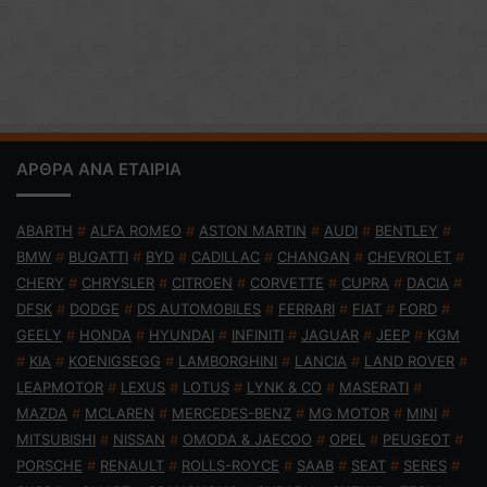
ΑΡΘΡΑ ΑΝΑ ΕΤΑΙΡΙΑ
ABARTH
#
ALFA ROMEO
#
ASTON MARTIN
#
AUDI
#
BENTLEY
#
BMW
#
BUGATTI
#
BYD
#
CADILLAC
#
CHANGAN
#
CHEVROLET
#
CHERY
#
CHRYSLER
#
CITROEN
#
CORVETTE
#
CUPRA
#
DACIA
#
DFSK
#
DODGE
#
DS AUTOMOBILES
#
FERRARI
#
FIAT
#
FORD
#
GEELY
#
HONDA
#
HYUNDAI
#
INFINITI
#
JAGUAR
#
JEEP
#
KGM
#
KIA
#
KOENIGSEGG
#
LAMBORGHINI
#
LANCIA
#
LAND ROVER
#
LEAPMOTOR
#
LEXUS
#
LOTUS
#
LYNK & CO
#
MASERATI
#
MAZDA
#
MCLAREN
#
MERCEDES-BENZ
#
MG MOTOR
#
MINI
#
MITSUBISHI
#
NISSAN
#
OMODA & JAECOO
#
OPEL
#
PEUGEOT
#
PORSCHE
#
RENAULT
#
ROLLS-ROYCE
#
SAAB
#
SEAT
#
SERES
#