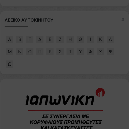
ΛΕΞΙΚΟ ΑΥΤΟΚΙΝΗΤΟΥ
Α
Β
Γ
Δ
Ε
Ζ
Η
Θ
Ι
Κ
Λ
Μ
Ν
Ο
Π
Ρ
Σ
Τ
Υ
Φ
Χ
Ψ
Ω