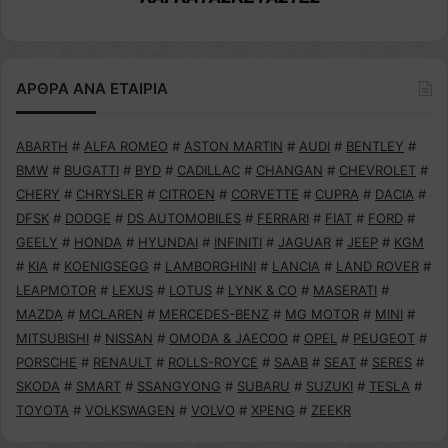
ΑΡΘΡΑ ΑΝΑ ΕΤΑΙΡΙΑ
ABARTH
#
ALFA ROMEO
#
ASTON MARTIN
#
AUDI
#
BENTLEY
#
BMW
#
BUGATTI
#
BYD
#
CADILLAC
#
CHANGAN
#
CHEVROLET
#
CHERY
#
CHRYSLER
#
CITROEN
#
CORVETTE
#
CUPRA
#
DACIA
#
DFSK
#
DODGE
#
DS AUTOMOBILES
#
FERRARI
#
FIAT
#
FORD
#
GEELY
#
HONDA
#
HYUNDAI
#
INFINITI
#
JAGUAR
#
JEEP
#
KGM
#
KIA
#
KOENIGSEGG
#
LAMBORGHINI
#
LANCIA
#
LAND ROVER
#
LEAPMOTOR
#
LEXUS
#
LOTUS
#
LYNK & CO
#
MASERATI
#
MAZDA
#
MCLAREN
#
MERCEDES-BENZ
#
MG MOTOR
#
MINI
#
MITSUBISHI
#
NISSAN
#
OMODA & JAECOO
#
OPEL
#
PEUGEOT
#
PORSCHE
#
RENAULT
#
ROLLS-ROYCE
#
SAAB
#
SEAT
#
SERES
#
SKODA
#
SMART
#
SSANGYONG
#
SUBARU
#
SUZUKI
#
TESLA
#
TOYOTA
#
VOLKSWAGEN
#
VOLVO
#
XPENG
#
ZEEKR