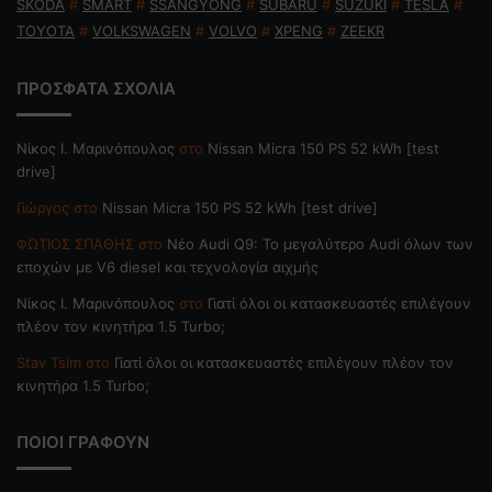
SKODA
#
SMART
#
SSANGYONG
#
SUBARU
#
SUZUKI
#
TESLA
#
TOYOTA
#
VOLKSWAGEN
#
VOLVO
#
XPENG
#
ZEEKR
ΠΡΟΣΦΑΤΑ ΣΧΟΛΙΑ
Nίκος Ι. Mαρινόπουλος
στο
Nissan Micra 150 PS 52 kWh [test
drive]
Γιώργος
στο
Nissan Micra 150 PS 52 kWh [test drive]
ΦΩΤΙΟΣ ΣΠΑΘΗΣ
στο
Νέο Audi Q9: Το μεγαλύτερο Audi όλων των
εποχών με V6 diesel και τεχνολογία αιχμής
Nίκος Ι. Mαρινόπουλος
στο
Γιατί όλοι οι κατασκευαστές επιλέγουν
πλέον τον κινητήρα 1.5 Turbo;
Stav Tsim
στο
Γιατί όλοι οι κατασκευαστές επιλέγουν πλέον τον
κινητήρα 1.5 Turbo;
ΠΟΙΟΙ ΓΡΑΦΟΥΝ