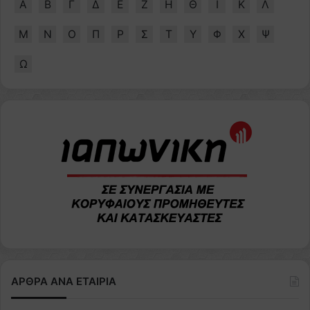
Α
Β
Γ
Δ
Ε
Ζ
Η
Θ
Ι
Κ
Λ
Μ
Ν
Ο
Π
Ρ
Σ
Τ
Υ
Φ
Χ
Ψ
Ω
ΑΡΘΡΑ ΑΝΑ ΕΤΑΙΡΙΑ