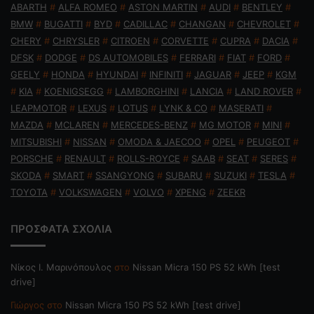
ABARTH
#
ALFA ROMEO
#
ASTON MARTIN
#
AUDI
#
BENTLEY
#
BMW
#
BUGATTI
#
BYD
#
CADILLAC
#
CHANGAN
#
CHEVROLET
#
CHERY
#
CHRYSLER
#
CITROEN
#
CORVETTE
#
CUPRA
#
DACIA
#
DFSK
#
DODGE
#
DS AUTOMOBILES
#
FERRARI
#
FIAT
#
FORD
#
GEELY
#
HONDA
#
HYUNDAI
#
INFINITI
#
JAGUAR
#
JEEP
#
KGM
#
KIA
#
KOENIGSEGG
#
LAMBORGHINI
#
LANCIA
#
LAND ROVER
#
LEAPMOTOR
#
LEXUS
#
LOTUS
#
LYNK & CO
#
MASERATI
#
MAZDA
#
MCLAREN
#
MERCEDES-BENZ
#
MG MOTOR
#
MINI
#
MITSUBISHI
#
NISSAN
#
OMODA & JAECOO
#
OPEL
#
PEUGEOT
#
PORSCHE
#
RENAULT
#
ROLLS-ROYCE
#
SAAB
#
SEAT
#
SERES
#
SKODA
#
SMART
#
SSANGYONG
#
SUBARU
#
SUZUKI
#
TESLA
#
TOYOTA
#
VOLKSWAGEN
#
VOLVO
#
XPENG
#
ZEEKR
ΠΡΟΣΦΑΤΑ ΣΧΟΛΙΑ
Nίκος Ι. Mαρινόπουλος
στο
Nissan Micra 150 PS 52 kWh [test
drive]
Γιώργος
στο
Nissan Micra 150 PS 52 kWh [test drive]