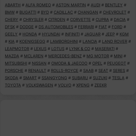
ABARTH
#
ALFA ROMEO
#
ASTON MARTIN
#
AUDI
#
BENTLEY
#
BMW
#
BUGATTI
#
BYD
#
CADILLAC
#
CHANGAN
#
CHEVROLET
#
CHERY
#
CHRYSLER
#
CITROEN
#
CORVETTE
#
CUPRA
#
DACIA
#
DFSK
#
DODGE
#
DS AUTOMOBILES
#
FERRARI
#
FIAT
#
FORD
#
GEELY
#
HONDA
#
HYUNDAI
#
INFINITI
#
JAGUAR
#
JEEP
#
KGM
#
KIA
#
KOENIGSEGG
#
LAMBORGHINI
#
LANCIA
#
LAND ROVER
#
LEAPMOTOR
#
LEXUS
#
LOTUS
#
LYNK & CO
#
MASERATI
#
MAZDA
#
MCLAREN
#
MERCEDES-BENZ
#
MG MOTOR
#
MINI
#
MITSUBISHI
#
NISSAN
#
OMODA & JAECOO
#
OPEL
#
PEUGEOT
#
PORSCHE
#
RENAULT
#
ROLLS-ROYCE
#
SAAB
#
SEAT
#
SERES
#
SKODA
#
SMART
#
SSANGYONG
#
SUBARU
#
SUZUKI
#
TESLA
#
TOYOTA
#
VOLKSWAGEN
#
VOLVO
#
XPENG
#
ZEEKR