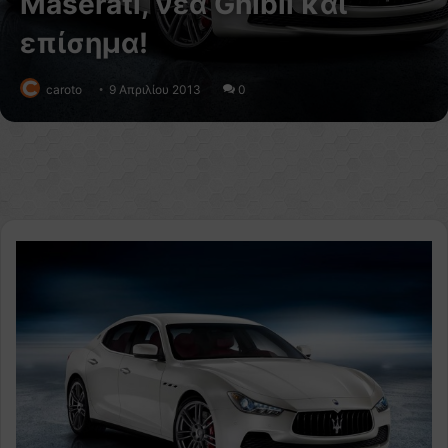
Maserati, νέα Ghibli και
επίσημα!
caroto
9 Απριλίου 2013
0