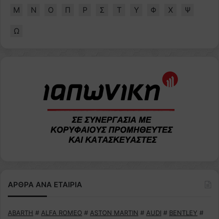
Μ
Ν
Ο
Π
Ρ
Σ
Τ
Υ
Φ
Χ
Ψ
Ω
ΑΡΘΡΑ ΑΝΑ ΕΤΑΙΡΙΑ
ABARTH
#
ALFA ROMEO
#
ASTON MARTIN
#
AUDI
#
BENTLEY
#