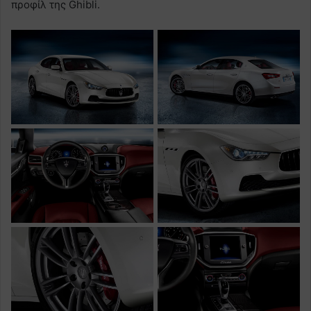
προφίλ της Ghibli.