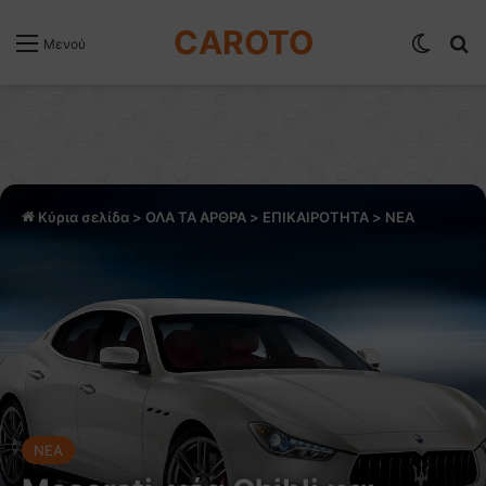
CAROTO
Switch
Α
Μενού
Κύρια σελίδα
>
ΟΛΑ ΤΑ ΑΡΘΡΑ
>
ΕΠΙΚΑΙΡΟΤΗΤΑ
>
NEA
NEA