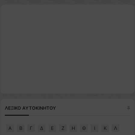
ΛΕΞΙΚΟ ΑΥΤΟΚΙΝΗΤΟΥ
Α
Β
Γ
Δ
Ε
Ζ
Η
Θ
Ι
Κ
Λ