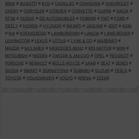
BMW
#
BUGATTI
#
BYD
#
CADILLAC
#
CHANGAN
#
CHEVROLET
#
CHERY
#
CHRYSLER
#
CITROEN
#
CORVETTE
#
CUPRA
#
DACIA
#
DFSK
#
DODGE
#
DS AUTOMOBILES
#
FERRARI
#
FIAT
#
FORD
#
GEELY
#
HONDA
#
HYUNDAI
#
INFINITI
#
JAGUAR
#
JEEP
#
KGM
#
KIA
#
KOENIGSEGG
#
LAMBORGHINI
#
LANCIA
#
LAND ROVER
#
LEAPMOTOR
#
LEXUS
#
LOTUS
#
LYNK & CO
#
MASERATI
#
MAZDA
#
MCLAREN
#
MERCEDES-BENZ
#
MG MOTOR
#
MINI
#
MITSUBISHI
#
NISSAN
#
OMODA & JAECOO
#
OPEL
#
PEUGEOT
#
PORSCHE
#
RENAULT
#
ROLLS-ROYCE
#
SAAB
#
SEAT
#
SERES
#
SKODA
#
SMART
#
SSANGYONG
#
SUBARU
#
SUZUKI
#
TESLA
#
TOYOTA
#
VOLKSWAGEN
#
VOLVO
#
XPENG
#
ZEEKR