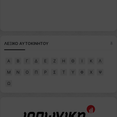
ΛΕΞΙΚΟ ΑΥΤΟΚΙΝΗΤΟΥ
Α
Β
Γ
Δ
Ε
Ζ
Η
Θ
Ι
Κ
Λ
Μ
Ν
Ο
Π
Ρ
Σ
Τ
Υ
Φ
Χ
Ψ
Ω