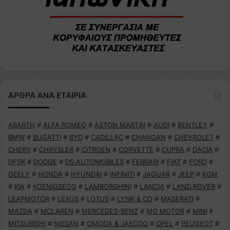
ΑΡΘΡΑ ΑΝΑ ΕΤΑΙΡΙΑ
ABARTH
#
ALFA ROMEO
#
ASTON MARTIN
#
AUDI
#
BENTLEY
#
BMW
#
BUGATTI
#
BYD
#
CADILLAC
#
CHANGAN
#
CHEVROLET
#
CHERY
#
CHRYSLER
#
CITROEN
#
CORVETTE
#
CUPRA
#
DACIA
#
DFSK
#
DODGE
#
DS AUTOMOBILES
#
FERRARI
#
FIAT
#
FORD
#
GEELY
#
HONDA
#
HYUNDAI
#
INFINITI
#
JAGUAR
#
JEEP
#
KGM
#
KIA
#
KOENIGSEGG
#
LAMBORGHINI
#
LANCIA
#
LAND ROVER
#
LEAPMOTOR
#
LEXUS
#
LOTUS
#
LYNK & CO
#
MASERATI
#
MAZDA
#
MCLAREN
#
MERCEDES-BENZ
#
MG MOTOR
#
MINI
#
MITSUBISHI
#
NISSAN
#
OMODA & JAECOO
#
OPEL
#
PEUGEOT
#