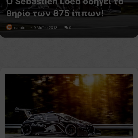
O Sebastien Loeb οδηγεί το
θηρίο των 875 ίππων!
caroto
9 Μαΐου 2013
0