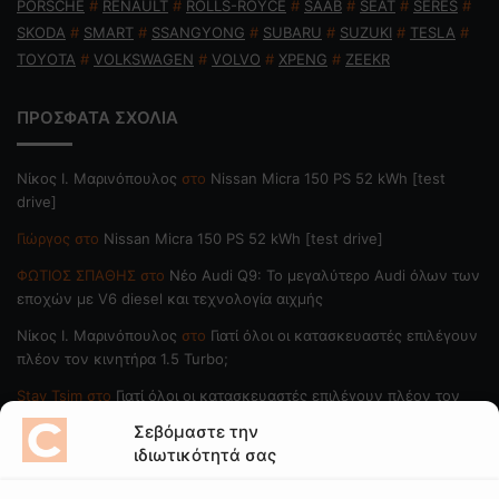
PORSCHE
#
RENAULT
#
ROLLS-ROYCE
#
SAAB
#
SEAT
#
SERES
#
SKODA
#
SMART
#
SSANGYONG
#
SUBARU
#
SUZUKI
#
TESLA
#
TOYOTA
#
VOLKSWAGEN
#
VOLVO
#
XPENG
#
ZEEKR
ΠΡΟΣΦΑΤΑ ΣΧΟΛΙΑ
Nίκος Ι. Mαρινόπουλος
στο
Nissan Micra 150 PS 52 kWh [test
drive]
Γιώργος
στο
Nissan Micra 150 PS 52 kWh [test drive]
ΦΩΤΙΟΣ ΣΠΑΘΗΣ
στο
Νέο Audi Q9: Το μεγαλύτερο Audi όλων των
εποχών με V6 diesel και τεχνολογία αιχμής
Nίκος Ι. Mαρινόπουλος
στο
Γιατί όλοι οι κατασκευαστές επιλέγουν
πλέον τον κινητήρα 1.5 Turbo;
Stav Tsim
στο
Γιατί όλοι οι κατασκευαστές επιλέγουν πλέον τον
κινητήρα 1.5 Turbo;
Σεβόμαστε την
ιδιωτικότητά σας
ΠΟΙΟΙ ΓΡΑΦΟΥΝ