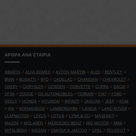
ΑΡΘΡΑ ΑΝΑ ΕΤΑΙΡΙΑ
ABARTH
#
ALFA ROMEO
#
ASTON MARTIN
#
AUDI
#
BENTLEY
#
BMW
#
BUGATTI
#
BYD
#
CADILLAC
#
CHANGAN
#
CHEVROLET
#
CHERY
#
CHRYSLER
#
CITROEN
#
CORVETTE
#
CUPRA
#
DACIA
#
DFSK
#
DODGE
#
DS AUTOMOBILES
#
FERRARI
#
FIAT
#
FORD
#
GEELY
#
HONDA
#
HYUNDAI
#
INFINITI
#
JAGUAR
#
JEEP
#
KGM
#
KIA
#
KOENIGSEGG
#
LAMBORGHINI
#
LANCIA
#
LAND ROVER
#
LEAPMOTOR
#
LEXUS
#
LOTUS
#
LYNK & CO
#
MASERATI
#
MAZDA
#
MCLAREN
#
MERCEDES-BENZ
#
MG MOTOR
#
MINI
#
MITSUBISHI
#
NISSAN
#
OMODA & JAECOO
#
OPEL
#
PEUGEOT
#