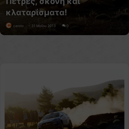
Πέτρες, σκόνη και
κλαταρίσματα!
caroto
31 Μαΐου 2013
0