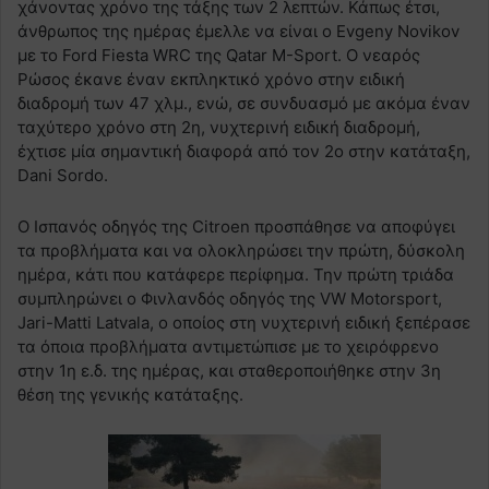
χάνοντας χρόνο της τάξης των 2 λεπτών. Κάπως έτσι,
άνθρωπος της ημέρας έμελλε να είναι ο Evgeny Novikov
με το Ford Fiesta WRC της Qatar M-Sport. Ο νεαρός
Ρώσος έκανε έναν εκπληκτικό χρόνο στην ειδική
διαδρομή των 47 χλμ., ενώ, σε συνδυασμό με ακόμα έναν
ταχύτερο χρόνο στη 2η, νυχτερινή ειδική διαδρομή,
έχτισε μία σημαντική διαφορά από τον 2ο στην κατάταξη,
Dani Sordo.
Ο Ισπανός οδηγός της Citroen προσπάθησε να αποφύγει
τα προβλήματα και να ολοκληρώσει την πρώτη, δύσκολη
ημέρα, κάτι που κατάφερε περίφημα. Την πρώτη τριάδα
συμπληρώνει ο Φινλανδός οδηγός της VW Motorsport,
Jari-Matti Latvala, ο οποίος στη νυχτερινή ειδική ξεπέρασε
τα όποια προβλήματα αντιμετώπισε με το χειρόφρενο
στην 1η ε.δ. της ημέρας, και σταθεροποιήθηκε στην 3η
θέση της γενικής κατάταξης.