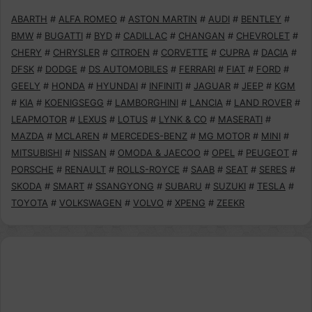
ABARTH
#
ALFA ROMEO
#
ASTON MARTIN
#
AUDI
#
BENTLEY
#
BMW
#
BUGATTI
#
BYD
#
CADILLAC
#
CHANGAN
#
CHEVROLET
#
CHERY
#
CHRYSLER
#
CITROEN
#
CORVETTE
#
CUPRA
#
DACIA
#
DFSK
#
DODGE
#
DS AUTOMOBILES
#
FERRARI
#
FIAT
#
FORD
#
GEELY
#
HONDA
#
HYUNDAI
#
INFINITI
#
JAGUAR
#
JEEP
#
KGM
#
KIA
#
KOENIGSEGG
#
LAMBORGHINI
#
LANCIA
#
LAND ROVER
#
LEAPMOTOR
#
LEXUS
#
LOTUS
#
LYNK & CO
#
MASERATI
#
MAZDA
#
MCLAREN
#
MERCEDES-BENZ
#
MG MOTOR
#
MINI
#
MITSUBISHI
#
NISSAN
#
OMODA & JAECOO
#
OPEL
#
PEUGEOT
#
PORSCHE
#
RENAULT
#
ROLLS-ROYCE
#
SAAB
#
SEAT
#
SERES
#
SKODA
#
SMART
#
SSANGYONG
#
SUBARU
#
SUZUKI
#
TESLA
#
TOYOTA
#
VOLKSWAGEN
#
VOLVO
#
XPENG
#
ZEEKR