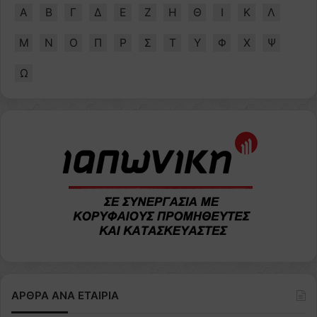
Α
Β
Γ
Δ
Ε
Ζ
Η
Θ
Ι
Κ
Λ
Μ
Ν
Ο
Π
Ρ
Σ
Τ
Υ
Φ
Χ
Ψ
Ω
ΑΡΘΡΑ ΑΝΑ ΕΤΑΙΡΙΑ