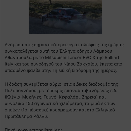
Ανάμεσα στις σημαντικότερες εγκαταλείψεις της ημέρας
συγκαταλέγεται αυτή του Έλληνα οδηγού Λάμπρου
Αθανασούλα με το Mitsubishi Lancer EVO X της Ralliart
Italy και του συνοδηγού του Νίκου Ζακχαίου, έπειτα από
σπασμένο ψαλίδι στην 1η ειδική διαδρομή της ημέρας.
Η δράση συνεχίζεται αύριο, στις ειδικές διαδρομές της
Πελοποννήσου, με τέσσερις επαναλαμβανόμενες ε.δ.
(Κλένια-Μυκήνες, Γυμνό, Κεφαλάρι, Ζήρεια) και
συνολικά 150 αγωνιστικά χιλιόμετρα, τα μισά εκ των
οποίων (1ο πέρασμα) προσμετρούν και στο Ελληνικό
Πρωτάθλημα Ράλλυ.
Πηγή: www.acropolisrally.gr