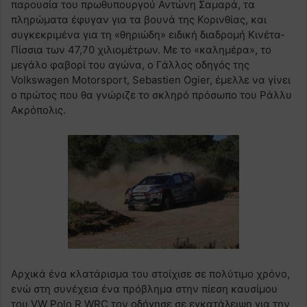
παρουσία του πρωθυπουργού Αντώνη Σαμαρά, τα
πληρώματα έφυγαν για τα βουνά της Κορινθίας, και
συγκεκριμένα για τη «θηριώδη» ειδική διαδρομή Κινέτα-
Πίσσια των 47,70 χιλιομέτρων. Με το «καλημέρα», το
μεγάλο φαβορί του αγώνα, ο Γάλλος οδηγός της
Volkswagen Motorsport, Sebastien Ogier, έμελλε να γίνει
ο πρώτος που θα γνώριζε το σκληρό πρόσωπο του Ράλλυ
Ακρόπολις.
Αρχικά ένα κλατάρισμα του στοίχισε σε πολύτιμο χρόνο,
ενώ στη συνέχεια ένα πρόβλημα στην πίεση καυσίμου
του VW Polo R WRC τον οδήγησε σε εγκατάλειψη για την