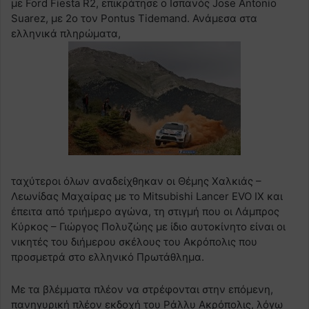
με Ford Fiesta R2, επικράτησε ο Ισπανός Jose Antonio
Suarez, με 2ο τον Pontus Tidemand. Ανάμεσα στα
ελληνικά πληρώματα,
ταχύτεροι όλων αναδείχθηκαν οι Θέμης Χαλκιάς –
Λεωνίδας Μαχαίρας με το Mitsubishi Lancer EVO IX και
έπειτα από τριήμερο αγώνα, τη στιγμή που οι Λάμπρος
Κύρκος – Γιώργος Πολυζώης με ίδιο αυτοκίνητο είναι οι
νικητές του διήμερου σκέλους του Ακρόπολις που
προσμετρά στο ελληνικό Πρωτάθλημα.
Με τα βλέμματα πλέον να στρέφονται στην επόμενη,
πανηγυρική πλέον εκδοχή του Ράλλυ Ακρόπολις, λόγω