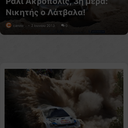
Ράλι Ακρόπολις, 3η μέρα:
Νικητής ο Λάτβαλα!
caroto
2 Ιουνίου 2013
0