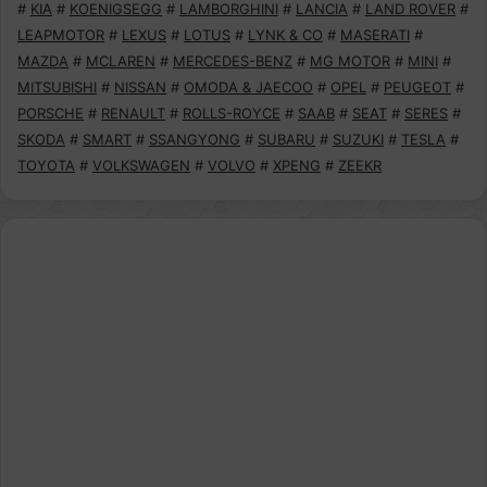
#
KIA
#
KOENIGSEGG
#
LAMBORGHINI
#
LANCIA
#
LAND ROVER
#
LEAPMOTOR
#
LEXUS
#
LOTUS
#
LYNK & CO
#
MASERATI
#
MAZDA
#
MCLAREN
#
MERCEDES-BENZ
#
MG MOTOR
#
MINI
#
MITSUBISHI
#
NISSAN
#
OMODA & JAECOO
#
OPEL
#
PEUGEOT
#
PORSCHE
#
RENAULT
#
ROLLS-ROYCE
#
SAAB
#
SEAT
#
SERES
#
SKODA
#
SMART
#
SSANGYONG
#
SUBARU
#
SUZUKI
#
TESLA
#
TOYOTA
#
VOLKSWAGEN
#
VOLVO
#
XPENG
#
ZEEKR