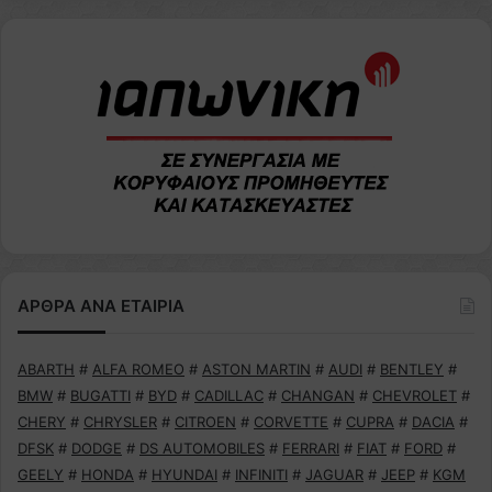
ΑΡΘΡΑ ΑΝΑ ΕΤΑΙΡΙΑ
ABARTH
#
ALFA ROMEO
#
ASTON MARTIN
#
AUDI
#
BENTLEY
#
BMW
#
BUGATTI
#
BYD
#
CADILLAC
#
CHANGAN
#
CHEVROLET
#
CHERY
#
CHRYSLER
#
CITROEN
#
CORVETTE
#
CUPRA
#
DACIA
#
DFSK
#
DODGE
#
DS AUTOMOBILES
#
FERRARI
#
FIAT
#
FORD
#
GEELY
#
HONDA
#
HYUNDAI
#
INFINITI
#
JAGUAR
#
JEEP
#
KGM