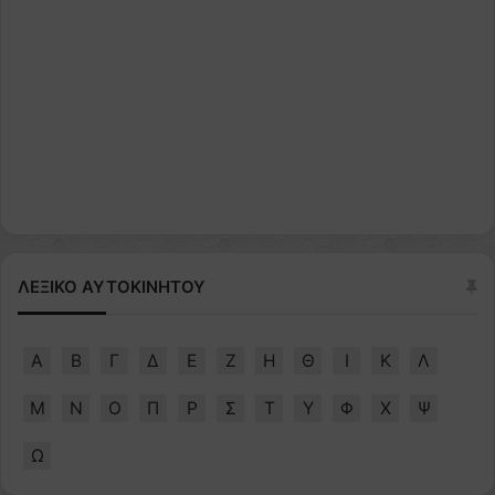
ΛΕΞΙΚΟ ΑΥΤΟΚΙΝΗΤΟΥ
Α
Β
Γ
Δ
Ε
Ζ
Η
Θ
Ι
Κ
Λ
Μ
Ν
Ο
Π
Ρ
Σ
Τ
Υ
Φ
Χ
Ψ
Ω