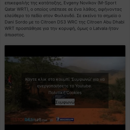
επικεφαλής της κατάταξης, Evgeny Novikov (M-Sport
Qatar WRT), ο οποίος υπέπεσε σε ένα λάθος, αφήνοντας
ελεύθερο το πεδίο στον Φινλανδό. Σε εκείνο το σημείο ο
Dani Sordo με το Citroen DS3 WRC της Citroen Abu Dhabi
WRT προσπάθησε για την κορυφή, όμως ο Latvala ήταν
άπιαστος.
Κάντε κλικ στο κουμπί 'Συμφωνώ' για να
ενεργοποιήσετε το Youtube.
Πολιτική Cookies
Συμφωνώ