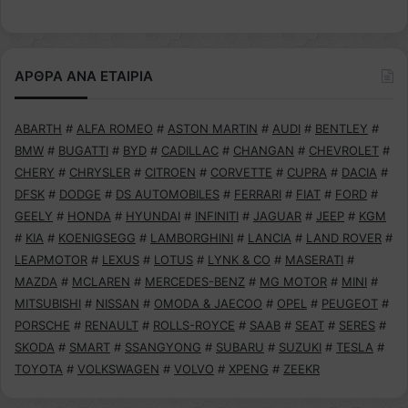
ΑΡΘΡΑ ΑΝΑ ΕΤΑΙΡΙΑ
ABARTH
#
ALFA ROMEO
#
ASTON MARTIN
#
AUDI
#
BENTLEY
#
BMW
#
BUGATTI
#
BYD
#
CADILLAC
#
CHANGAN
#
CHEVROLET
#
CHERY
#
CHRYSLER
#
CITROEN
#
CORVETTE
#
CUPRA
#
DACIA
#
DFSK
#
DODGE
#
DS AUTOMOBILES
#
FERRARI
#
FIAT
#
FORD
#
GEELY
#
HONDA
#
HYUNDAI
#
INFINITI
#
JAGUAR
#
JEEP
#
KGM
#
KIA
#
KOENIGSEGG
#
LAMBORGHINI
#
LANCIA
#
LAND ROVER
#
LEAPMOTOR
#
LEXUS
#
LOTUS
#
LYNK & CO
#
MASERATI
#
MAZDA
#
MCLAREN
#
MERCEDES-BENZ
#
MG MOTOR
#
MINI
#
MITSUBISHI
#
NISSAN
#
OMODA & JAECOO
#
OPEL
#
PEUGEOT
#
PORSCHE
#
RENAULT
#
ROLLS-ROYCE
#
SAAB
#
SEAT
#
SERES
#
SKODA
#
SMART
#
SSANGYONG
#
SUBARU
#
SUZUKI
#
TESLA
#
TOYOTA
#
VOLKSWAGEN
#
VOLVO
#
XPENG
#
ZEEKR