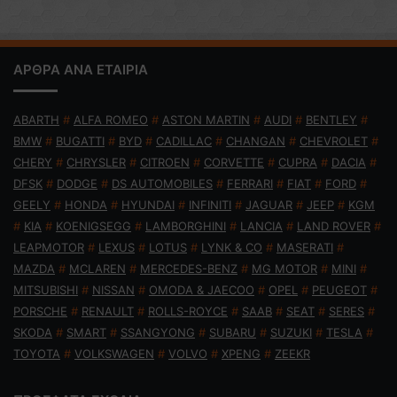
ΑΡΘΡΑ ΑΝΑ ΕΤΑΙΡΙΑ
ABARTH
#
ALFA ROMEO
#
ASTON MARTIN
#
AUDI
#
BENTLEY
#
BMW
#
BUGATTI
#
BYD
#
CADILLAC
#
CHANGAN
#
CHEVROLET
#
CHERY
#
CHRYSLER
#
CITROEN
#
CORVETTE
#
CUPRA
#
DACIA
#
DFSK
#
DODGE
#
DS AUTOMOBILES
#
FERRARI
#
FIAT
#
FORD
#
GEELY
#
HONDA
#
HYUNDAI
#
INFINITI
#
JAGUAR
#
JEEP
#
KGM
#
KIA
#
KOENIGSEGG
#
LAMBORGHINI
#
LANCIA
#
LAND ROVER
#
LEAPMOTOR
#
LEXUS
#
LOTUS
#
LYNK & CO
#
MASERATI
#
MAZDA
#
MCLAREN
#
MERCEDES-BENZ
#
MG MOTOR
#
MINI
#
MITSUBISHI
#
NISSAN
#
OMODA & JAECOO
#
OPEL
#
PEUGEOT
#
PORSCHE
#
RENAULT
#
ROLLS-ROYCE
#
SAAB
#
SEAT
#
SERES
#
SKODA
#
SMART
#
SSANGYONG
#
SUBARU
#
SUZUKI
#
TESLA
#
TOYOTA
#
VOLKSWAGEN
#
VOLVO
#
XPENG
#
ZEEKR