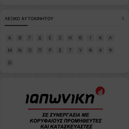
ΛΕΞΙΚΟ ΑΥΤΟΚΙΝΗΤΟΥ
Α
Β
Γ
Δ
Ε
Ζ
Η
Θ
Ι
Κ
Λ
Μ
Ν
Ο
Π
Ρ
Σ
Τ
Υ
Φ
Χ
Ψ
Ω