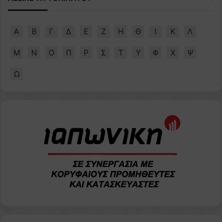
Α
Β
Γ
Δ
Ε
Ζ
Η
Θ
Ι
Κ
Λ
Μ
Ν
Ο
Π
Ρ
Σ
Τ
Υ
Φ
Χ
Ψ
Ω