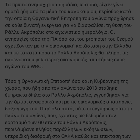
Τα πρώτα ανησυχητικά σημάδια, ωστόσο, είχαν γίνει
ορατά ήδη από τα μέσα του καλοκαιριού, περίοδος κατά
την οποία η Οργανωτική Επιτροπή του αγώνα προχώρησε
σε κάθε δυνατή ενέργεια για να διασφαλίσει τη θέση του
Ράλλυ Ακρόπολις στο αγωνιστικό ημερολόγιο. Οι
ανησυχίες τόσο της FIA όσο και του promoter του θεσμού
σχετίζονταν με την οικονομική κατάσταση στην Ελλάδα
και με το κατά πόσο το Ράλλυ Ακρόπολις θα πληροί τις
ολοένα και υψηλότερες οικονομικές απαιτήσεις ενός
αγώνα του WRC.
Τόσο η Οργανωτική Επιτροπή όσο και η Κυβέρνηση της
χώρας, που ήδη από τον αγώνα του 2013 στάθηκε
έμπρακτα δίπλα στο Ράλλυ Ακρόπολις, εγγυήθηκαν για
την άρτια, αναφορικά και με τις οικονομικές απαιτήσεις,
διεξαγωγή του. Παρ’ όλα αυτά, ούτε οι εγγυήσεις ούτε το
πλάνο του αγώνα, που, έχοντας ως δεδομένο τον
εορτασμό των 60 ετών του Ράλλυ Ακρόπολις,
περιλάμβανε πλήθος παράλληλων εκδηλώσεων,
υπερειδική διαδρομή στο ΟΑΚΑ καθώς και επέκταση των