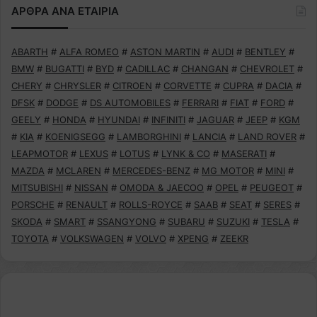
ΑΡΘΡΑ ΑΝΑ ΕΤΑΙΡΙΑ
ABARTH
#
ALFA ROMEO
#
ASTON MARTIN
#
AUDI
#
BENTLEY
#
BMW
#
BUGATTI
#
BYD
#
CADILLAC
#
CHANGAN
#
CHEVROLET
#
CHERY
#
CHRYSLER
#
CITROEN
#
CORVETTE
#
CUPRA
#
DACIA
#
DFSK
#
DODGE
#
DS AUTOMOBILES
#
FERRARI
#
FIAT
#
FORD
#
GEELY
#
HONDA
#
HYUNDAI
#
INFINITI
#
JAGUAR
#
JEEP
#
KGM
#
KIA
#
KOENIGSEGG
#
LAMBORGHINI
#
LANCIA
#
LAND ROVER
#
LEAPMOTOR
#
LEXUS
#
LOTUS
#
LYNK & CO
#
MASERATI
#
MAZDA
#
MCLAREN
#
MERCEDES-BENZ
#
MG MOTOR
#
MINI
#
MITSUBISHI
#
NISSAN
#
OMODA & JAECOO
#
OPEL
#
PEUGEOT
#
PORSCHE
#
RENAULT
#
ROLLS-ROYCE
#
SAAB
#
SEAT
#
SERES
#
SKODA
#
SMART
#
SSANGYONG
#
SUBARU
#
SUZUKI
#
TESLA
#
TOYOTA
#
VOLKSWAGEN
#
VOLVO
#
XPENG
#
ZEEKR