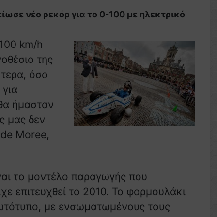
σε νέο ρεκόρ για το 0-100 με ηλεκτρικό
-100 km/h
νοθέσιο της
ότερα, όσο
 για
«θα ήμασταν
ς μας δεν
 de Moree,
ίναι το μοντέλο παραγωγής που
είχε επιτευχθεί το 2010. Το φορμουλάκι
πρωτότυπο, με ενσωματωμένους τους