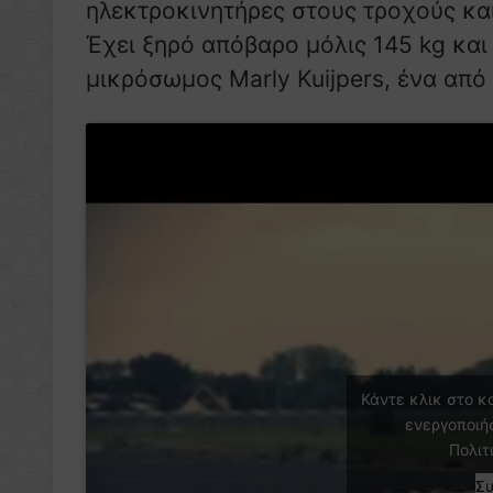
ηλεκτροκινητήρες στους τροχούς και
Έχει ξηρό απόβαρο μόλις 145 kg και
μικρόσωμος Marly Kuijpers, ένα από
Κάντε κλικ στο κ
ενεργοποιή
Πολιτ
Σ