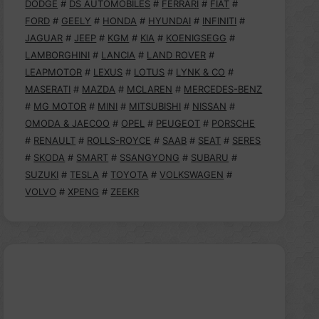
DODGE
#
DS AUTOMOBILES
#
FERRARI
#
FIAT
#
FORD
#
GEELY
#
HONDA
#
HYUNDAI
#
INFINITI
#
JAGUAR
#
JEEP
#
KGM
#
KIA
#
KOENIGSEGG
#
LAMBORGHINI
#
LANCIA
#
LAND ROVER
#
LEAPMOTOR
#
LEXUS
#
LOTUS
#
LYNK & CO
#
MASERATI
#
MAZDA
#
MCLAREN
#
MERCEDES-BENZ
#
MG MOTOR
#
MINI
#
MITSUBISHI
#
NISSAN
#
OMODA & JAECOO
#
OPEL
#
PEUGEOT
#
PORSCHE
#
RENAULT
#
ROLLS-ROYCE
#
SAAB
#
SEAT
#
SERES
#
SKODA
#
SMART
#
SSANGYONG
#
SUBARU
#
SUZUKI
#
TESLA
#
TOYOTA
#
VOLKSWAGEN
#
VOLVO
#
XPENG
#
ZEEKR