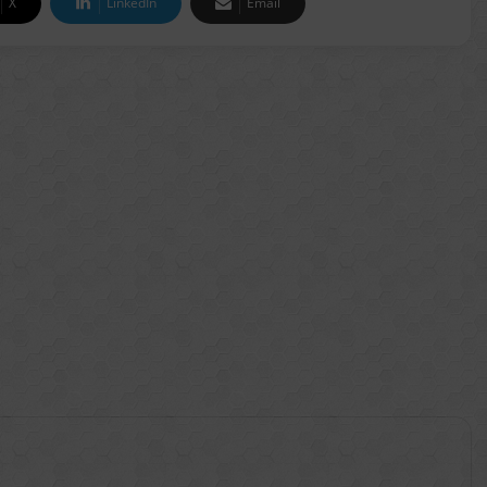
X
LinkedIn
Email