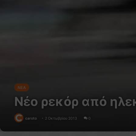
NEA
Νέο ρεκόρ από ηλε
caroto
2 Οκτωβρίου 2013
0