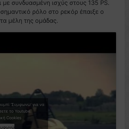
 με συνδυασμένη ισχύς στους 135 PS.
 σημαντικό ρόλο στο ρεκόρ έπαιξε ο
 τα μέλη της ομάδας.
ουμπί 'Συμφωνώ' για να
σετε το Youtube.
ική Cookies
υμφωνώ