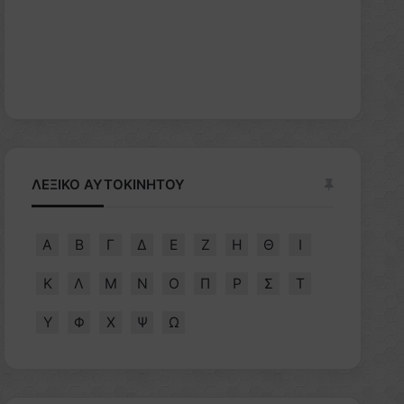
ΛΕΞΙΚΟ ΑΥΤΟΚΙΝΗΤΟΥ
Α
Β
Γ
Δ
Ε
Ζ
Η
Θ
Ι
Κ
Λ
Μ
Ν
Ο
Π
Ρ
Σ
Τ
Υ
Φ
Χ
Ψ
Ω