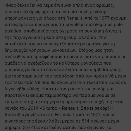
«Μας δελεάζει να λέμε ότι είναι απλά ένας αριθμός,
ουσιαστικά όμως πρόκειται για μία πηγή μεγάλης
υπερηφάνειας για όλους στη Renault. Από το 1977 έχουμε
καταφέρει να προάγουμε τα μονοθέσια σταθερά σε pole
position, αποδεικνύοντας όχι μόνο τη συνολική δύναμη
της τεχνογνωσίας μέσα στο group, αλλά και την
ικανότητά μας να συνεργαζόμαστε με ομάδες για τη
δημιουργία γρήγορων μονοθεσίων. Στόχος μας ήταν
ανέκαθεν να προσφέρουμε το μέσον ώστε να μπορούν οι
ομάδες να σχεδιάζουν το καλύτερο μονοθέσιο που
μπορούν, με όσο το δυνατόν λιγότερους συμβιβασμούς.
Διατηρήσαμε αυτή την παράδοση από τον πρώτο V6 μέχρι
τον τελευταίο V8 που θα αγωνιστεί για τελευταία φορά σε
λίγες εβδομάδες. Η κατάκτηση αυτού του ρεκόρ μας
παροτρύνει ακόμα περισσότερο να παραμείνουμε σε
τροχιά επιτυχίας στη γεμάτη προκλήσεις εποχή της νέας
γενιάς του 2014 V6 turbo.»
Renault
: Σπάει ρεκόρ!
Η
Renault αγωνίζεται στη Formula 1 από το 1977, και οι
κινητήρες της έχουν λάβει μέρος σε 514 αγώνες μέχρι
σήμερα. Στο 40% και πλέον αυτών των αγώνων, τα