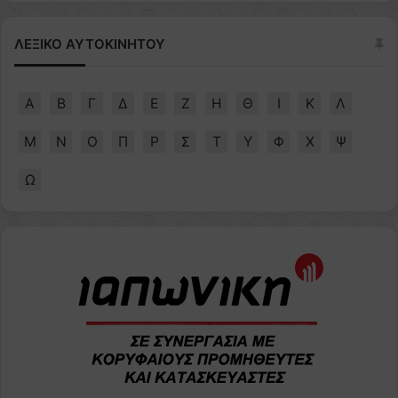
ΛΕΞΙΚΟ ΑΥΤΟΚΙΝΗΤΟΥ
Α
Β
Γ
Δ
Ε
Ζ
Η
Θ
Ι
Κ
Λ
Μ
Ν
Ο
Π
Ρ
Σ
Τ
Υ
Φ
Χ
Ψ
Ω