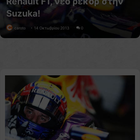
Renault F1, νέο ρεκόρ στην
Suzuka!
caroto
14 Οκτωβρίου 2013
0