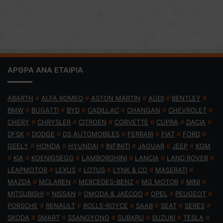
ΑΡΘΡΑ ΑΝΑ ΕΤΑΙΡΙΑ
ABARTH
#
ALFA ROMEO
#
ASTON MARTIN
#
AUDI
#
BENTLEY
#
BMW
#
BUGATTI
#
BYD
#
CADILLAC
#
CHANGAN
#
CHEVROLET
#
CHERY
#
CHRYSLER
#
CITROEN
#
CORVETTE
#
CUPRA
#
DACIA
#
DFSK
#
DODGE
#
DS AUTOMOBILES
#
FERRARI
#
FIAT
#
FORD
#
GEELY
#
HONDA
#
HYUNDAI
#
INFINITI
#
JAGUAR
#
JEEP
#
KGM
#
KIA
#
KOENIGSEGG
#
LAMBORGHINI
#
LANCIA
#
LAND ROVER
#
LEAPMOTOR
#
LEXUS
#
LOTUS
#
LYNK & CO
#
MASERATI
#
MAZDA
#
MCLAREN
#
MERCEDES-BENZ
#
MG MOTOR
#
MINI
#
MITSUBISHI
#
NISSAN
#
OMODA & JAECOO
#
OPEL
#
PEUGEOT
#
PORSCHE
#
RENAULT
#
ROLLS-ROYCE
#
SAAB
#
SEAT
#
SERES
#
SKODA
#
SMART
#
SSANGYONG
#
SUBARU
#
SUZUKI
#
TESLA
#