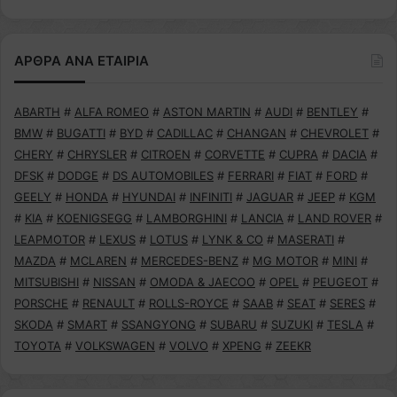
ΑΡΘΡΑ ΑΝΑ ΕΤΑΙΡΙΑ
ABARTH
#
ALFA ROMEO
#
ASTON MARTIN
#
AUDI
#
BENTLEY
#
BMW
#
BUGATTI
#
BYD
#
CADILLAC
#
CHANGAN
#
CHEVROLET
#
CHERY
#
CHRYSLER
#
CITROEN
#
CORVETTE
#
CUPRA
#
DACIA
#
DFSK
#
DODGE
#
DS AUTOMOBILES
#
FERRARI
#
FIAT
#
FORD
#
GEELY
#
HONDA
#
HYUNDAI
#
INFINITI
#
JAGUAR
#
JEEP
#
KGM
#
KIA
#
KOENIGSEGG
#
LAMBORGHINI
#
LANCIA
#
LAND ROVER
#
LEAPMOTOR
#
LEXUS
#
LOTUS
#
LYNK & CO
#
MASERATI
#
MAZDA
#
MCLAREN
#
MERCEDES-BENZ
#
MG MOTOR
#
MINI
#
MITSUBISHI
#
NISSAN
#
OMODA & JAECOO
#
OPEL
#
PEUGEOT
#
PORSCHE
#
RENAULT
#
ROLLS-ROYCE
#
SAAB
#
SEAT
#
SERES
#
SKODA
#
SMART
#
SSANGYONG
#
SUBARU
#
SUZUKI
#
TESLA
#
TOYOTA
#
VOLKSWAGEN
#
VOLVO
#
XPENG
#
ZEEKR