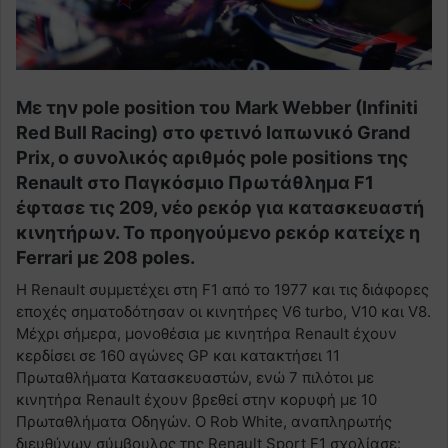
Με την pole position του Mark Webber (Infiniti
Red Bull Racing) στο φετινό Ιαπωνικό Grand
Prix, ο συνολικός αριθμός pole positions της
Renault στο Παγκόσμιο Πρωτάθλημα F1
έφτασε τις 209, νέο ρεκόρ για κατασκευαστή
κινητήρων. Το προηγούμενο ρεκόρ κατείχε η
Ferrari με 208 poles.
Η Renault συμμετέχει στη F1 από το 1977 και τις διάφορες
εποχές σηματοδότησαν οι κινητήρες V6 turbo, V10 και V8.
Μέχρι σήμερα, μονοθέσια με κινητήρα Renault έχουν
κερδίσει σε 160 αγώνες GP και κατακτήσει 11
Πρωταθλήματα Κατασκευαστών, ενώ 7 πιλότοι με
κινητήρα Renault έχουν βρεθεί στην κορυφή με 10
Πρωταθλήματα Οδηγών. Ο Rob White, αναπληρωτής
διευθύνων σύμβουλος της Renault Sport F1 σχολίασε: