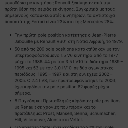
μονοθέσια με κινητήρες Renault ξεκίνησαν από την
πρώτη θέση της σειράς εκκίνησης. Συγκριτικά με τους
σημερινούς κατασκευαστές κινητήρων, τα αντίστοιχα
ποσοστά της Ferrari είναι 23% και της Mercedes 28%.
Την πρώτη pole position κατέκτησε ο Jean-Pierre
Jabouille με Renault RS01 στη Νότια Αφρική, το 1979.
50 από τις 209 pole positions κατακτήθηκαν με τον
υπερτροφοδοτούμενο 1.5 V6 κινητήρα από το 1977
μέχρι το 1986. 44 με τον 3.5 l V10 το διάστημα 1989 –
1995 και 53 με τον 3.0 l V10, σε δύο αγωνιστικές
περιόδους, 1995 – 1997 και στη συνέχεια 2002 –
2005. Ο 2.4 l V8, που πρωτοεμφανίστηκε το 2006,
έχει κερδίσει την pole position 62 φορές μέχρι
σήμερα.
8 Παγκόσμιοι Πρωταθλητές κέρδισαν pole positions
με Renault σε χρονιές που πήραν και το
πρωτάθλημα: Prost, Mansell, Senna, Schumacher,
Hill, Villeneuve, Alonso και Vettel.
Ο Sebastian Vettel έχει κερδίσει το 20% των pole