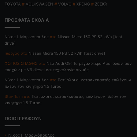
TOYOTA
#
VOLKSWAGEN
#
VOLVO
#
XPENG
#
ZEEKR
ΠΡΟΣΦΑΤΑ ΣΧΟΛΙΑ
Nίκος Ι. Mαρινόπουλος
στο
Nissan Micra 150 PS 52 kWh [test
drive]
Γιώργος
στο
Nissan Micra 150 PS 52 kWh [test drive]
ΦΩΤΙΟΣ ΣΠΑΘΗΣ
στο
Νέο Audi Q9: Το μεγαλύτερο Audi όλων των
εποχών με V6 diesel και τεχνολογία αιχμής
Nίκος Ι. Mαρινόπουλος
στο
Γιατί όλοι οι κατασκευαστές επιλέγουν
πλέον τον κινητήρα 1.5 Turbo;
Stav Tsim
στο
Γιατί όλοι οι κατασκευαστές επιλέγουν πλέον τον
κινητήρα 1.5 Turbo;
ΠΟΙΟΙ ΓΡΑΦΟΥΝ
Νίκος Ι. Μαρινόπουλος