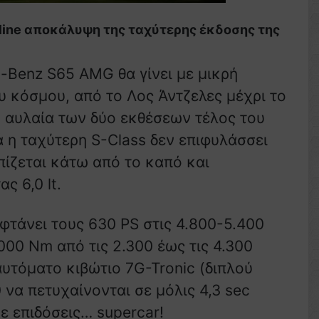
line αποκάλυψη της ταχύτερης έκδοσης της
-Benz S65 AMG θα γίνει με μικρή
υ κόσμου, από το Λος Άντζελες μέχρι το
η αυλαία των δύο εκθέσεων τέλος του
ά η ταχύτερη S-Class δεν επιφυλάσσει
πίζεται κάτω από το καπό και
ς 6,0 lt.
φτάνει τους 630 PS στις 4.800-5.400
.000 Nm από τις 2.300 έως τις 4.300
υτόματο κιβώτιο 7G-Tronic (διπλού
 να πετυχαίνονται σε μόλις 4,3 sec
ε επιδόσεις… supercar!