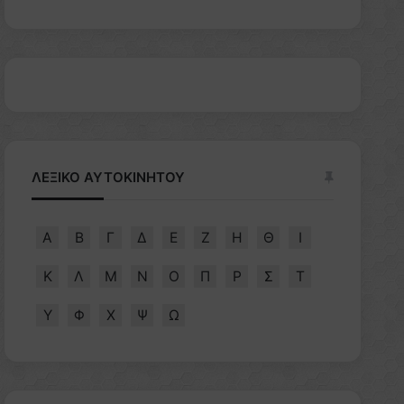
ΛΕΞΙΚΟ ΑΥΤΟΚΙΝΗΤΟΥ
Α
Β
Γ
Δ
Ε
Ζ
Η
Θ
Ι
Κ
Λ
Μ
Ν
Ο
Π
Ρ
Σ
Τ
Υ
Φ
Χ
Ψ
Ω