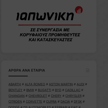
ΑΡΘΡΑ ΑΝΑ ΕΤΑΙΡΙΑ
ABARTH
#
ALFA ROMEO
#
ASTON MARTIN
#
AUDI
#
BENTLEY
#
BMW
#
BUGATTI
#
BYD
#
CADILLAC
#
CHANGAN
#
CHEVROLET
#
CHERY
#
CHRYSLER
#
CITROEN
#
CORVETTE
#
CUPRA
#
DACIA
#
DFSK
#
DODGE
#
DS AUTOMOBILES
#
FERRARI
#
FIAT
#