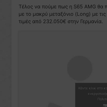
Τέλος να πούμε πως η S65 AMG θα 
με το μακρύ μεταξόνιο (Long) με τι
τιμές από 232.050€ στην Γερμανία.
Κάντε κλικ στο κ
ενεργοποιή
Πολιτ
Σ