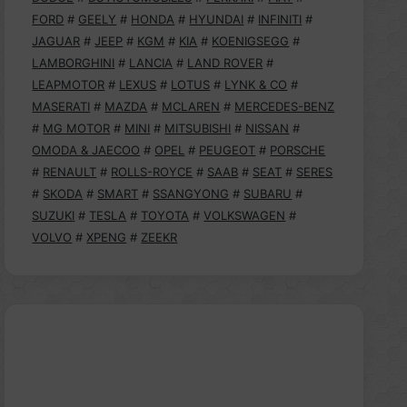
FORD
#
GEELY
#
HONDA
#
HYUNDAI
#
INFINITI
#
JAGUAR
#
JEEP
#
KGM
#
KIA
#
KOENIGSEGG
#
LAMBORGHINI
#
LANCIA
#
LAND ROVER
#
LEAPMOTOR
#
LEXUS
#
LOTUS
#
LYNK & CO
#
MASERATI
#
MAZDA
#
MCLAREN
#
MERCEDES-BENZ
#
MG MOTOR
#
MINI
#
MITSUBISHI
#
NISSAN
#
OMODA & JAECOO
#
OPEL
#
PEUGEOT
#
PORSCHE
#
RENAULT
#
ROLLS-ROYCE
#
SAAB
#
SEAT
#
SERES
#
SKODA
#
SMART
#
SSANGYONG
#
SUBARU
#
SUZUKI
#
TESLA
#
TOYOTA
#
VOLKSWAGEN
#
VOLVO
#
XPENG
#
ZEEKR