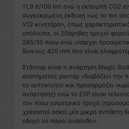
11,9 lt/100 km ενώ η εκπομπή CO2 ε
συγκεκριμένη έκδοση «ως το πιο απ
V12 κινητήρα», όπως χαρακτηριστικ
υπόλοιπα, οι 20άρηδες τροχοί φορο
285/35 πίσω ενώ υπάρχει προαιρετι
δίσκους 420 mm που είναι ελαφρύτε
Στάνταρ είναι η ανάρτηση Magic Bod
συστήματος ραντάρ «διαβάζει» την 
το αυτοκίνητο και προσαρμόζει νωρ
ανάρτησης) ενώ το ESP είναι τελευτ
τον πίσω εσωτερικό τροχό (προσομο
χρειαστεί ασκεί μία μικρή αντίθετη 
οδηγό να πάρει ανάποδο».