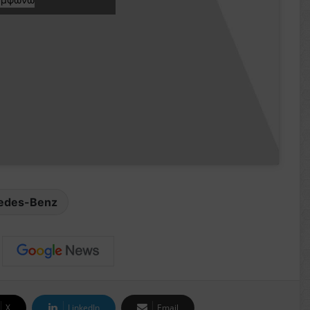
edes-Benz
X
LinkedIn
Email