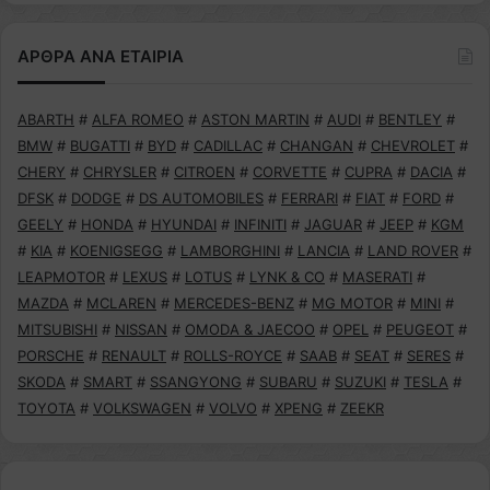
ΑΡΘΡΑ ΑΝΑ ΕΤΑΙΡΙΑ
ABARTH
#
ALFA ROMEO
#
ASTON MARTIN
#
AUDI
#
BENTLEY
#
BMW
#
BUGATTI
#
BYD
#
CADILLAC
#
CHANGAN
#
CHEVROLET
#
CHERY
#
CHRYSLER
#
CITROEN
#
CORVETTE
#
CUPRA
#
DACIA
#
DFSK
#
DODGE
#
DS AUTOMOBILES
#
FERRARI
#
FIAT
#
FORD
#
GEELY
#
HONDA
#
HYUNDAI
#
INFINITI
#
JAGUAR
#
JEEP
#
KGM
#
KIA
#
KOENIGSEGG
#
LAMBORGHINI
#
LANCIA
#
LAND ROVER
#
LEAPMOTOR
#
LEXUS
#
LOTUS
#
LYNK & CO
#
MASERATI
#
MAZDA
#
MCLAREN
#
MERCEDES-BENZ
#
MG MOTOR
#
MINI
#
MITSUBISHI
#
NISSAN
#
OMODA & JAECOO
#
OPEL
#
PEUGEOT
#
PORSCHE
#
RENAULT
#
ROLLS-ROYCE
#
SAAB
#
SEAT
#
SERES
#
SKODA
#
SMART
#
SSANGYONG
#
SUBARU
#
SUZUKI
#
TESLA
#
TOYOTA
#
VOLKSWAGEN
#
VOLVO
#
XPENG
#
ZEEKR