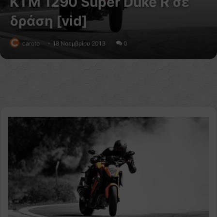
KTM 1290 Super Duke R σε
δράση [vid]
caroto
18 Νοεμβρίου 2013
0