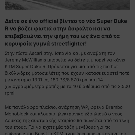
Δείτε σε ένα official βίντεο το νέο Super Duke
R να βάζει φωτιά στην άσφαλτο και να
επιβεβαιώνει την φήμη του ως ένα από τα
κορυφαία γυμνά streetfighter!
Στην πίστα Ascari στην Ισπανία και με αναβάτη τον
Jeremy McWilliams μπορείτε να δείτε τι μπορεί να κάνει
ΚΤΜ Super Duke R. Πρόκειται για μια από τις πιο hot
δικύλινδρες μοτοσικλέτες που έχουν κατασκευαστεί ποτέ
με κινητήρα 1301 cc, 180 PS/8.870 rpm και 14
χιλιογραμμόμετρα ροπής με τα 10 διαθέσιμα από τις 2.500
rpm!
Με πανάλαφρο πλαίσιο, ανάρτηση WP, φρένα Brembo
Monoblock και πλούσιο ηλεκτρονικό εξοπλισμό ο νέος
Δούκας της αυστριακής εταιρίας θα πωλείται από τα τέλη
του έτους. Για να έχετε μία τάξη μεγέθους για τις
επιδόσεις του Beast, η ΚΤΜ αναφέρει πως επιταχύνει σε