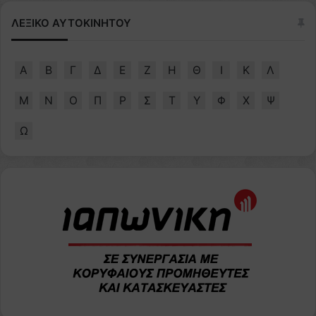
ΛΕΞΙΚΟ ΑΥΤΟΚΙΝΗΤΟΥ
Α
Β
Γ
Δ
Ε
Ζ
Η
Θ
Ι
Κ
Λ
Μ
Ν
Ο
Π
Ρ
Σ
Τ
Υ
Φ
Χ
Ψ
Ω