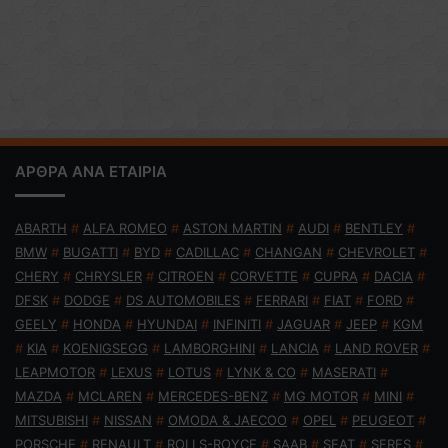
ΑΡΘΡΑ ΑΝΑ ΕΤΑΙΡΙΑ
ABARTH
#
ALFA ROMEO
#
ASTON MARTIN
#
AUDI
#
BENTLEY
#
BMW
#
BUGATTI
#
BYD
#
CADILLAC
#
CHANGAN
#
CHEVROLET
#
CHERY
#
CHRYSLER
#
CITROEN
#
CORVETTE
#
CUPRA
#
DACIA
#
DFSK
#
DODGE
#
DS AUTOMOBILES
#
FERRARI
#
FIAT
#
FORD
#
GEELY
#
HONDA
#
HYUNDAI
#
INFINITI
#
JAGUAR
#
JEEP
#
KGM
#
KIA
#
KOENIGSEGG
#
LAMBORGHINI
#
LANCIA
#
LAND ROVER
#
LEAPMOTOR
#
LEXUS
#
LOTUS
#
LYNK & CO
#
MASERATI
#
MAZDA
#
MCLAREN
#
MERCEDES-BENZ
#
MG MOTOR
#
MINI
#
MITSUBISHI
#
NISSAN
#
OMODA & JAECOO
#
OPEL
#
PEUGEOT
#
PORSCHE
#
RENAULT
#
ROLLS-ROYCE
#
SAAB
#
SEAT
#
SERES
#