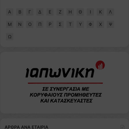
Α
Β
Γ
Δ
Ε
Ζ
Η
Θ
Ι
Κ
Λ
Μ
Ν
Ο
Π
Ρ
Σ
Τ
Υ
Φ
Χ
Ψ
Ω
ΑΡΘΡΑ ΑΝΑ ΕΤΑΙΡΙΑ