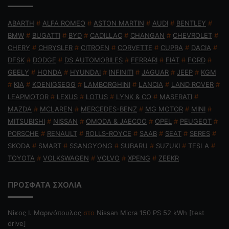
ABARTH
#
ALFA ROMEO
#
ASTON MARTIN
#
AUDI
#
BENTLEY
#
BMW
#
BUGATTI
#
BYD
#
CADILLAC
#
CHANGAN
#
CHEVROLET
#
CHERY
#
CHRYSLER
#
CITROEN
#
CORVETTE
#
CUPRA
#
DACIA
#
DFSK
#
DODGE
#
DS AUTOMOBILES
#
FERRARI
#
FIAT
#
FORD
#
GEELY
#
HONDA
#
HYUNDAI
#
INFINITI
#
JAGUAR
#
JEEP
#
KGM
#
KIA
#
KOENIGSEGG
#
LAMBORGHINI
#
LANCIA
#
LAND ROVER
#
LEAPMOTOR
#
LEXUS
#
LOTUS
#
LYNK & CO
#
MASERATI
#
MAZDA
#
MCLAREN
#
MERCEDES-BENZ
#
MG MOTOR
#
MINI
#
MITSUBISHI
#
NISSAN
#
OMODA & JAECOO
#
OPEL
#
PEUGEOT
#
PORSCHE
#
RENAULT
#
ROLLS-ROYCE
#
SAAB
#
SEAT
#
SERES
#
SKODA
#
SMART
#
SSANGYONG
#
SUBARU
#
SUZUKI
#
TESLA
#
TOYOTA
#
VOLKSWAGEN
#
VOLVO
#
XPENG
#
ZEEKR
ΠΡΟΣΦΑΤΑ ΣΧΟΛΙΑ
Nίκος Ι. Mαρινόπουλος
στο
Nissan Micra 150 PS 52 kWh [test
drive]