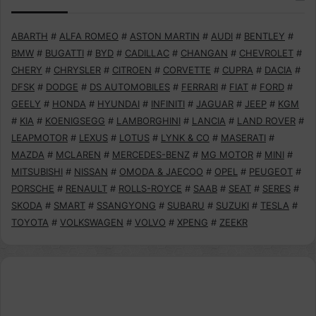
ABARTH
#
ALFA ROMEO
#
ASTON MARTIN
#
AUDI
#
BENTLEY
#
BMW
#
BUGATTI
#
BYD
#
CADILLAC
#
CHANGAN
#
CHEVROLET
#
CHERY
#
CHRYSLER
#
CITROEN
#
CORVETTE
#
CUPRA
#
DACIA
#
DFSK
#
DODGE
#
DS AUTOMOBILES
#
FERRARI
#
FIAT
#
FORD
#
GEELY
#
HONDA
#
HYUNDAI
#
INFINITI
#
JAGUAR
#
JEEP
#
KGM
#
KIA
#
KOENIGSEGG
#
LAMBORGHINI
#
LANCIA
#
LAND ROVER
#
LEAPMOTOR
#
LEXUS
#
LOTUS
#
LYNK & CO
#
MASERATI
#
MAZDA
#
MCLAREN
#
MERCEDES-BENZ
#
MG MOTOR
#
MINI
#
MITSUBISHI
#
NISSAN
#
OMODA & JAECOO
#
OPEL
#
PEUGEOT
#
PORSCHE
#
RENAULT
#
ROLLS-ROYCE
#
SAAB
#
SEAT
#
SERES
#
SKODA
#
SMART
#
SSANGYONG
#
SUBARU
#
SUZUKI
#
TESLA
#
TOYOTA
#
VOLKSWAGEN
#
VOLVO
#
XPENG
#
ZEEKR