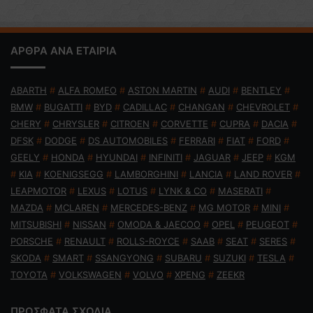
ΑΡΘΡΑ ΑΝΑ ΕΤΑΙΡΙΑ
ABARTH
#
ALFA ROMEO
#
ASTON MARTIN
#
AUDI
#
BENTLEY
#
BMW
#
BUGATTI
#
BYD
#
CADILLAC
#
CHANGAN
#
CHEVROLET
#
CHERY
#
CHRYSLER
#
CITROEN
#
CORVETTE
#
CUPRA
#
DACIA
#
DFSK
#
DODGE
#
DS AUTOMOBILES
#
FERRARI
#
FIAT
#
FORD
#
GEELY
#
HONDA
#
HYUNDAI
#
INFINITI
#
JAGUAR
#
JEEP
#
KGM
#
KIA
#
KOENIGSEGG
#
LAMBORGHINI
#
LANCIA
#
LAND ROVER
#
LEAPMOTOR
#
LEXUS
#
LOTUS
#
LYNK & CO
#
MASERATI
#
MAZDA
#
MCLAREN
#
MERCEDES-BENZ
#
MG MOTOR
#
MINI
#
MITSUBISHI
#
NISSAN
#
OMODA & JAECOO
#
OPEL
#
PEUGEOT
#
PORSCHE
#
RENAULT
#
ROLLS-ROYCE
#
SAAB
#
SEAT
#
SERES
#
SKODA
#
SMART
#
SSANGYONG
#
SUBARU
#
SUZUKI
#
TESLA
#
TOYOTA
#
VOLKSWAGEN
#
VOLVO
#
XPENG
#
ZEEKR
ΠΡΟΣΦΑΤΑ ΣΧΟΛΙΑ