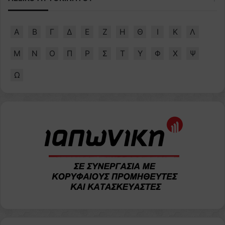
Α
Β
Γ
Δ
Ε
Ζ
Η
Θ
Ι
Κ
Λ
Μ
Ν
Ο
Π
Ρ
Σ
Τ
Υ
Φ
Χ
Ψ
Ω