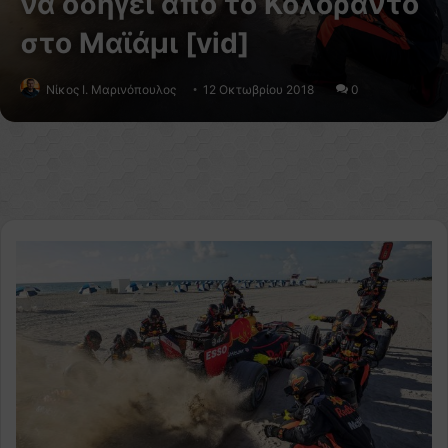
να οδηγεί από το Κολοράντο
στο Μαϊάμι [vid]
Nίκος Ι. Mαρινόπουλος
12 Οκτωβρίου 2018
0