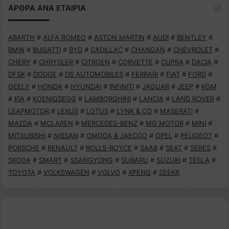
ΑΡΘΡΑ ΑΝΑ ΕΤΑΙΡΙΑ
ABARTH
#
ALFA ROMEO
#
ASTON MARTIN
#
AUDI
#
BENTLEY
#
BMW
#
BUGATTI
#
BYD
#
CADILLAC
#
CHANGAN
#
CHEVROLET
#
CHERY
#
CHRYSLER
#
CITROEN
#
CORVETTE
#
CUPRA
#
DACIA
#
DFSK
#
DODGE
#
DS AUTOMOBILES
#
FERRARI
#
FIAT
#
FORD
#
GEELY
#
HONDA
#
HYUNDAI
#
INFINITI
#
JAGUAR
#
JEEP
#
KGM
#
KIA
#
KOENIGSEGG
#
LAMBORGHINI
#
LANCIA
#
LAND ROVER
#
LEAPMOTOR
#
LEXUS
#
LOTUS
#
LYNK & CO
#
MASERATI
#
MAZDA
#
MCLAREN
#
MERCEDES-BENZ
#
MG MOTOR
#
MINI
#
MITSUBISHI
#
NISSAN
#
OMODA & JAECOO
#
OPEL
#
PEUGEOT
#
PORSCHE
#
RENAULT
#
ROLLS-ROYCE
#
SAAB
#
SEAT
#
SERES
#
SKODA
#
SMART
#
SSANGYONG
#
SUBARU
#
SUZUKI
#
TESLA
#
TOYOTA
#
VOLKSWAGEN
#
VOLVO
#
XPENG
#
ZEEKR