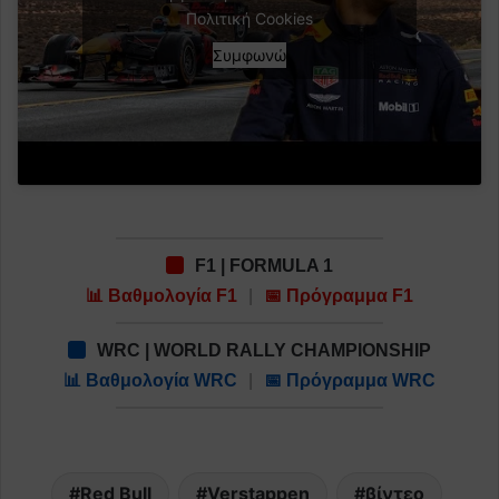
Πολιτική Cookies
Συμφωνώ
F1 | FORMULA 1
📊 Βαθμολογία F1
|
📅 Πρόγραμμα F1
WRC | WORLD RALLY CHAMPIONSHIP
📊 Βαθμολογία WRC
|
📅 Πρόγραμμα WRC
Red Bull
Verstappen
βίντεο