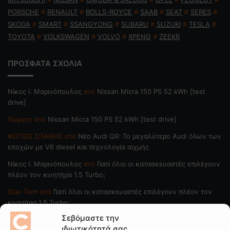
PORSCHE
#
RENAULT
#
ROLLS-ROYCE
#
SAAB
#
SEAT
#
SERES
#
SKODA
#
SMART
#
SSANGYONG
#
SUBARU
#
SUZUKI
#
TESLA
#
TOYOTA
#
VOLKSWAGEN
#
VOLVO
#
XPENG
#
ZEEKR
ΠΡΟΣΦΑΤΑ ΣΧΟΛΙΑ
Nίκος Ι. Mαρινόπουλος
στο
Nissan Micra 150 PS 52 kWh [test
drive]
Γιώργος
στο
Nissan Micra 150 PS 52 kWh [test drive]
ΦΩΤΙΟΣ ΣΠΑΘΗΣ
στο
Νέο Audi Q9: Το μεγαλύτερο Audi όλων των
εποχών με V6 diesel και τεχνολογία αιχμής
Nίκος Ι. Mαρινόπουλος
στο
Γιατί όλοι οι κατασκευαστές επιλέγουν
πλέον τον κινητήρα 1.5 Turbo;
Stav Tsim
στο
Γιατί όλοι οι κατασκευαστές επιλέγουν πλέον τον
κινητήρα 1.5 Turbo;
Σεβόμαστε την
ιδιωτικότητά σας
ΠΟΙΟΙ ΓΡΑΦΟΥΝ