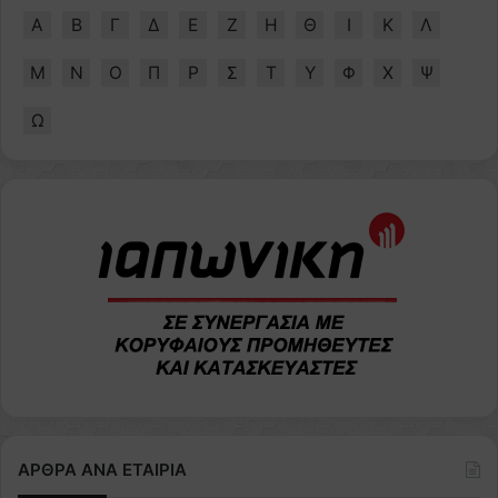
Α
Β
Γ
Δ
Ε
Ζ
Η
Θ
Ι
Κ
Λ
Μ
Ν
Ο
Π
Ρ
Σ
Τ
Υ
Φ
Χ
Ψ
Ω
ΑΡΘΡΑ ΑΝΑ ΕΤΑΙΡΙΑ