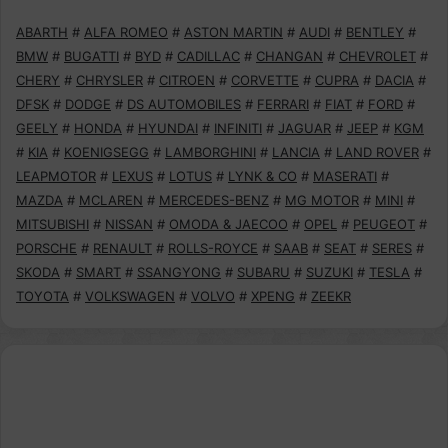
ABARTH
#
ALFA ROMEO
#
ASTON MARTIN
#
AUDI
#
BENTLEY
#
BMW
#
BUGATTI
#
BYD
#
CADILLAC
#
CHANGAN
#
CHEVROLET
#
CHERY
#
CHRYSLER
#
CITROEN
#
CORVETTE
#
CUPRA
#
DACIA
#
DFSK
#
DODGE
#
DS AUTOMOBILES
#
FERRARI
#
FIAT
#
FORD
#
GEELY
#
HONDA
#
HYUNDAI
#
INFINITI
#
JAGUAR
#
JEEP
#
KGM
#
KIA
#
KOENIGSEGG
#
LAMBORGHINI
#
LANCIA
#
LAND ROVER
#
LEAPMOTOR
#
LEXUS
#
LOTUS
#
LYNK & CO
#
MASERATI
#
MAZDA
#
MCLAREN
#
MERCEDES-BENZ
#
MG MOTOR
#
MINI
#
MITSUBISHI
#
NISSAN
#
OMODA & JAECOO
#
OPEL
#
PEUGEOT
#
PORSCHE
#
RENAULT
#
ROLLS-ROYCE
#
SAAB
#
SEAT
#
SERES
#
SKODA
#
SMART
#
SSANGYONG
#
SUBARU
#
SUZUKI
#
TESLA
#
TOYOTA
#
VOLKSWAGEN
#
VOLVO
#
XPENG
#
ZEEKR