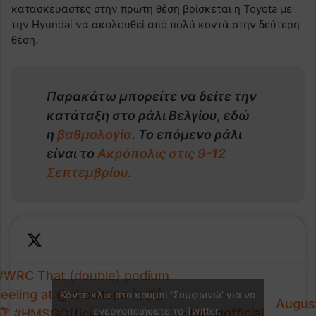
κατασκευαστές στην πρώτη θέση βρίσκεται η Toyota με
την Ηyundai να ακολουθεί από πολύ κοντά στην δεύτερη
θέση.
Παρακάτω μπορείτε να δείτε την
κατάταξη στο ράλι Βελγίου, εδώ
η
βαθμολογία
. Το επόμενο ράλι
είναι το
Ακρόπολις στις
9-12
Σεπτεμβρίου
.
#WRC
That (double) podium
feeling at
@circuitspa
🥇🥈🍾
Κάντε κλικ στο κουμπί 'Συμφωνώ' για να
Augus
ενεργοποιήσετε το Twitter.
— hmsgofficial
🏆
#HMSGOfficial