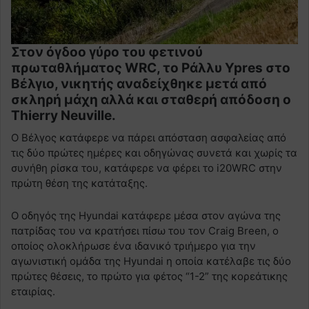
Στον όγδοο γύρο του φετινού
πρωταθλήματος WRC, το Ράλλυ Ypres στο
Βέλγιο, νικητής αναδείχθηκε μετά από
σκληρή μάχη αλλά και σταθερή απόδοση ο
Thierry Neuville.
O Bέλγος κατάφερε να πάρει απόσταση ασφαλείας από
τις δύο πρώτες ημέρες και οδηγώνας συνετά και χωρίς τα
συνήθη ρίσκα του, κατάφερε να φέρει το i20WRC στην
πρώτη θέση της κατάταξης.
Ο οδηγός της Hyundai κατάφερε μέσα στον αγώνα της
πατρίδας του να κρατήσει πίσω του τον Craig Breen, ο
οποίος ολοκλήρωσε ένα ιδανικό τριήμερο για την
αγωνιστική ομάδα της Hyundai η οποία κατέλαβε τις δύο
πρώτες θέσεις, το πρώτο για φέτος “1-2” της κορεάτικης
εταιρίας.