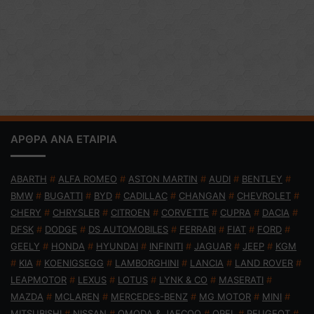
ΑΡΘΡΑ ΑΝΑ ΕΤΑΙΡΙΑ
ABARTH
#
ALFA ROMEO
#
ASTON MARTIN
#
AUDI
#
BENTLEY
#
BMW
#
BUGATTI
#
BYD
#
CADILLAC
#
CHANGAN
#
CHEVROLET
#
CHERY
#
CHRYSLER
#
CITROEN
#
CORVETTE
#
CUPRA
#
DACIA
#
DFSK
#
DODGE
#
DS AUTOMOBILES
#
FERRARI
#
FIAT
#
FORD
#
GEELY
#
HONDA
#
HYUNDAI
#
INFINITI
#
JAGUAR
#
JEEP
#
KGM
#
KIA
#
KOENIGSEGG
#
LAMBORGHINI
#
LANCIA
#
LAND ROVER
#
LEAPMOTOR
#
LEXUS
#
LOTUS
#
LYNK & CO
#
MASERATI
#
MAZDA
#
MCLAREN
#
MERCEDES-BENZ
#
MG MOTOR
#
MINI
#
MITSUBISHI
#
NISSAN
#
OMODA & JAECOO
#
OPEL
#
PEUGEOT
#