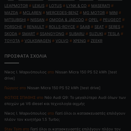
LEAPMOTOR
#
LEXUS
#
LOTUS
#
LYNK & CO
#
MASERATI
#
MAZDA
#
MCLAREN
#
MERCEDES-BENZ
#
MG MOTOR
#
MINI
#
MITSUBISHI
#
NISSAN
#
OMODA & JAECOO
#
OPEL
#
PEUGEOT
#
PORSCHE
#
RENAULT
#
ROLLS-ROYCE
#
SAAB
#
SEAT
#
SERES
#
SKODA
#
SMART
#
SSANGYONG
#
SUBARU
#
SUZUKI
#
TESLA
#
TOYOTA
#
VOLKSWAGEN
#
VOLVO
#
XPENG
#
ZEEKR
ΠΡΟΣΦΑΤΑ ΣΧΟΛΙΑ
Nίκος Ι. Mαρινόπουλος
στο
Nissan Micra 150 PS 52 kWh [test
drive]
Γιώργος
στο
Nissan Micra 150 PS 52 kWh [test drive]
ΦΩΤΙΟΣ ΣΠΑΘΗΣ
στο
Νέο Audi Q9: Το μεγαλύτερο Audi όλων των
εποχών με V6 diesel και τεχνολογία αιχμής
Nίκος Ι. Mαρινόπουλος
στο
Γιατί όλοι οι κατασκευαστές επιλέγουν
πλέον τον κινητήρα 1.5 Turbo;
Stav Tsim
στο
Γιατί όλοι οι κατασκευαστές επιλέγουν πλέον τον