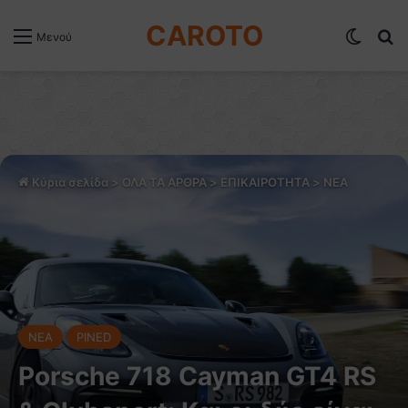
CAROTO
Switch
Α
Μενού
Κύρια σελίδα
>
ΟΛΑ ΤΑ ΑΡΘΡΑ
>
ΕΠΙΚΑΙΡΟΤΗΤΑ
>
NEA
NEA
PINED
Porsche 718 Cayman GT4 RS