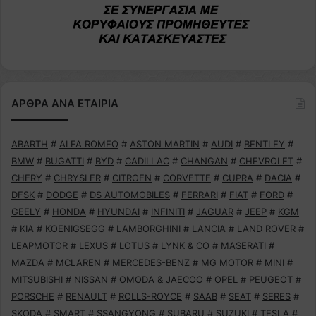
ΑΡΘΡΑ ΑΝΑ ΕΤΑΙΡΙΑ
ABARTH
#
ALFA ROMEO
#
ASTON MARTIN
#
AUDI
#
BENTLEY
#
BMW
#
BUGATTI
#
BYD
#
CADILLAC
#
CHANGAN
#
CHEVROLET
#
CHERY
#
CHRYSLER
#
CITROEN
#
CORVETTE
#
CUPRA
#
DACIA
#
DFSK
#
DODGE
#
DS AUTOMOBILES
#
FERRARI
#
FIAT
#
FORD
#
GEELY
#
HONDA
#
HYUNDAI
#
INFINITI
#
JAGUAR
#
JEEP
#
KGM
#
KIA
#
KOENIGSEGG
#
LAMBORGHINI
#
LANCIA
#
LAND ROVER
#
LEAPMOTOR
#
LEXUS
#
LOTUS
#
LYNK & CO
#
MASERATI
#
MAZDA
#
MCLAREN
#
MERCEDES-BENZ
#
MG MOTOR
#
MINI
#
MITSUBISHI
#
NISSAN
#
OMODA & JAECOO
#
OPEL
#
PEUGEOT
#
PORSCHE
#
RENAULT
#
ROLLS-ROYCE
#
SAAB
#
SEAT
#
SERES
#
SKODA
#
SMART
#
SSANGYONG
#
SUBARU
#
SUZUKI
#
TESLA
#