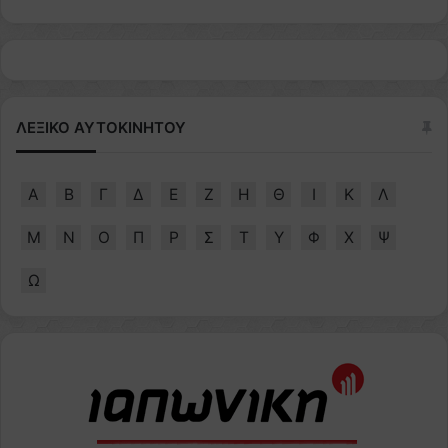
ΛΕΞΙΚΟ ΑΥΤΟΚΙΝΗΤΟΥ
Α
Β
Γ
Δ
Ε
Ζ
Η
Θ
Ι
Κ
Λ
Μ
Ν
Ο
Π
Ρ
Σ
Τ
Υ
Φ
Χ
Ψ
Ω