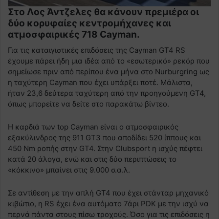
Στο Λος Άντζελες θα κάνουν πρεμιέρα οι
δύο κορυφαίες κεντρομήχανες και
ατμοσφαιρικές 718 Cayman.
Για τις καταιγιστικές επιδόσεις της Cayman GT4 RS
έχουμε πάρει ήδη μια ιδέα από το «εσωτερικό» ρεκόρ που
σημείωσε πριν από περίπου ένα μήνα στο Nurburgring ως
η ταχύτερη Cayman που έχει υπάρξει ποτέ. Μάλιστα,
ήταν 23,6 δεύτερα ταχύτερη από την προηγούμενη GT4,
όπως μπορείτε να δείτε στο παρακάτω βίντεο.
H καρδιά των top Cayman είναι ο ατμοσφαιρικός
εξακύλινδρος της 911 GT3 που αποδίδει 520 ίππους και
450 Nm ροπής στην GT4. Στην Clubsport η ισχύς πέφτει
κατά 20 άλογα, ενώ και στις δύο περιπτώσεις το
«κόκκινο» μπαίνει στις 9.000 σ.α.λ.
Σε αντίθεση με την απλή GT4 που έχει στάνταρ μηχανικό
κιβώτιο, η RS έχει ένα αυτόματο 7άρι PDK με την ισχύ να
περνά πάντα στους πίσω τροχούς. Όσο για τις επιδόσεις η