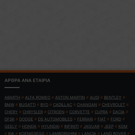
ΑΡΘΡΑ ΑΝΑ ΕΤΑΙΡΙΑ
ABARTH
#
ALFA ROMEO
#
ASTON MARTIN
#
AUDI
#
BENTLEY
#
BMW
#
BUGATTI
#
BYD
#
CADILLAC
#
CHANGAN
#
CHEVROLET
#
CHERY
#
CHRYSLER
#
CITROEN
#
CORVETTE
#
CUPRA
#
DACIA
#
DFSK
#
DODGE
#
DS AUTOMOBILES
#
FERRARI
#
FIAT
#
FORD
#
GEELY
#
HONDA
#
HYUNDAI
#
INFINITI
#
JAGUAR
#
JEEP
#
KGM
#
KIA
#
KOENIGSEGG
#
LAMBORGHINI
#
LANCIA
#
LAND ROVER
#