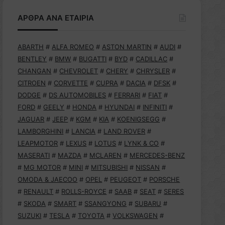
ΑΡΘΡΑ ΑΝΑ ΕΤΑΙΡΙΑ
ABARTH
#
ALFA ROMEO
#
ASTON MARTIN
#
AUDI
#
BENTLEY
#
BMW
#
BUGATTI
#
BYD
#
CADILLAC
#
CHANGAN
#
CHEVROLET
#
CHERY
#
CHRYSLER
#
CITROEN
#
CORVETTE
#
CUPRA
#
DACIA
#
DFSK
#
DODGE
#
DS AUTOMOBILES
#
FERRARI
#
FIAT
#
FORD
#
GEELY
#
HONDA
#
HYUNDAI
#
INFINITI
#
JAGUAR
#
JEEP
#
KGM
#
KIA
#
KOENIGSEGG
#
LAMBORGHINI
#
LANCIA
#
LAND ROVER
#
LEAPMOTOR
#
LEXUS
#
LOTUS
#
LYNK & CO
#
MASERATI
#
MAZDA
#
MCLAREN
#
MERCEDES-BENZ
#
MG MOTOR
#
MINI
#
MITSUBISHI
#
NISSAN
#
OMODA & JAECOO
#
OPEL
#
PEUGEOT
#
PORSCHE
#
RENAULT
#
ROLLS-ROYCE
#
SAAB
#
SEAT
#
SERES
#
SKODA
#
SMART
#
SSANGYONG
#
SUBARU
#
SUZUKI
#
TESLA
#
TOYOTA
#
VOLKSWAGEN
#