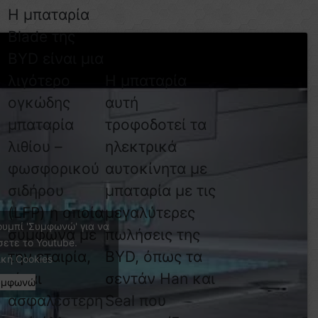
Η μπαταρία
Blade της
BYD είναι μια
λιγότερο
Η μπαταρία
ογκώδης
αυτή
μπαταρία
τροφοδοτεί τα
λιθίου –
ηλεκτρικά
φωσφορικού
αυτοκίνητα με
σιδήρου
μπαταρία με τις
(LFP) η οποία
μεγαλύτερες
ουμπί 'Συμφωνώ' για να
σύμφωνα με
πωλήσεις της
σετε το Youtube.
την εταιρία,
BYD, όπως τα
ική Cookies
είναι
σεντάν Han και
υμφωνώ
ασφαλέστερη
Seal που