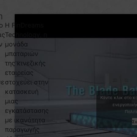
η
ο
Η FinDreams
ις
Technology, η
ν
μονάδα
μπαταριών
της κινεζικής
εταιρείας
σε
στοχεύει στην
κατασκευή
Κάντε κλικ στο κ
μιας
ενεργοποιή
εγκατάστασης
Πολιτ
α
με ικανότητα
Σ
παραγωγής