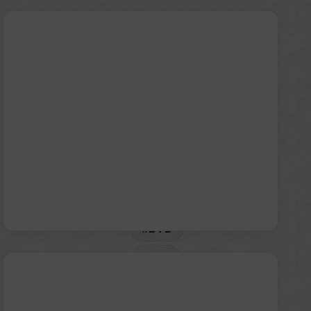
blade
battery
BYD
LFP
μπαταρία
ηλεκτρικού