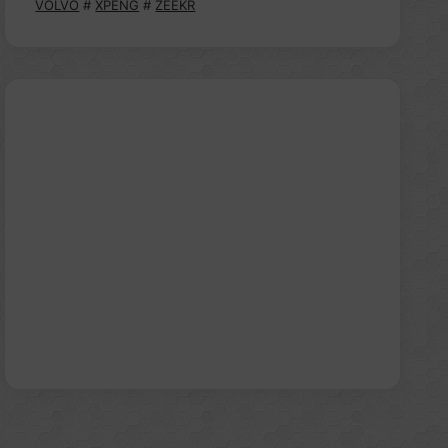
VOLVO
#
XPENG
#
ZEEKR