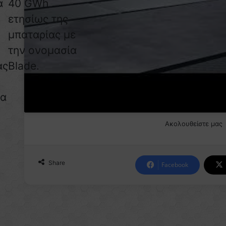
α
40 GWh
ετησίως της
μπαταρίας με
ς
την ονομασία
ας
Blade.
ν
θα
Ακολουθείστε μας
Share
Facebook