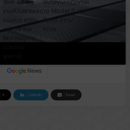
από άλλες
ανταγωνίζονται
εναλλακτικές
το Model 3 της
λύσεις στην
Tesla στην
αγορά και
Κίνα.
δεν παίρνει
εύκολα
φωτιά.
X
LinkedIn
Email