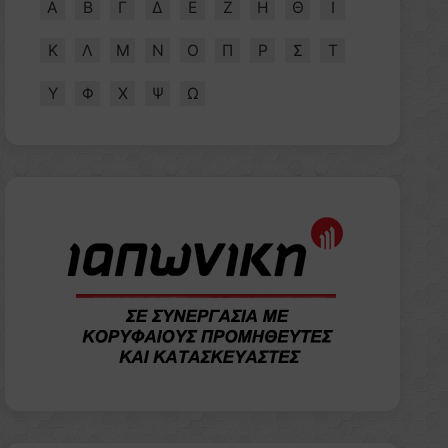
Α
Β
Γ
Δ
Ε
Ζ
Η
Θ
Ι
Κ
Λ
Μ
Ν
Ο
Π
Ρ
Σ
Τ
Υ
Φ
Χ
Ψ
Ω