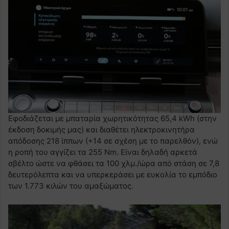
Εφοδιάζεται με μπαταρία χωρητικότητας 65,4 kWh (στην
έκδοση δοκιμής μας) και διαθέτει ηλεκτροκινητήρα
απόδοσης 218 ίππων (+14 σε σχέση με το παρελθόν), ενώ
η ροπή του αγγίζει τα 255 Nm. Είναι δηλαδή αρκετά
σβέλτο ώστε να φθάσει τα 100 χλμ./ώρα από στάση σε 7,8
δευτερόλεπτα και να υπερκεράσει με ευκολία το εμπόδιο
των 1.773 κιλών του αμαξώματος.