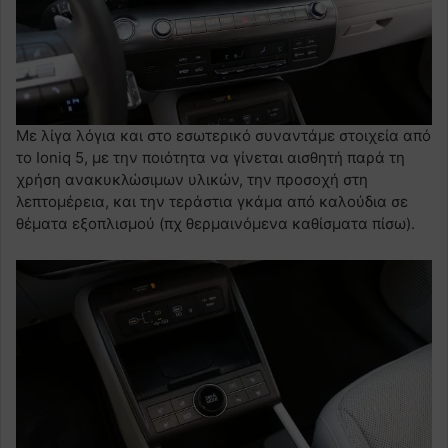
Με λίγα λόγια και στο εσωτερικό συναντάμε στοιχεία από
το Ioniq 5, με την ποιότητα να γίνεται αισθητή παρά τη
χρήση ανακυκλώσιμων υλικών, την προσοχή στη
λεπτομέρεια, και την τεράστια γκάμα από καλούδια σε
θέματα εξοπλισμού (πχ θερμαινόμενα καθίσματα πίσω).