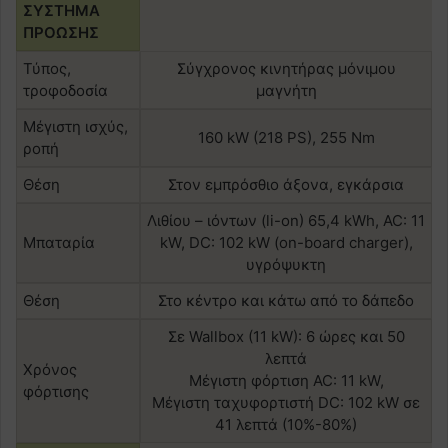
ΣΥΣΤΗΜΑ
ΠΡΟΩΣΗΣ
Τύπος,
Σύγχρονος κινητήρας μόνιμου
τροφοδοσία
μαγνήτη
Μέγιστη ισχύς,
160 kW (218 PS), 255 Nm
ροπή
Θέση
Στον εμπρόσθιο άξονα, εγκάρσια
Λιθίου – ιόντων (li-on) 65,4 kWh, AC: 11
Μπαταρία
kW, DC: 102 kW (on-board charger),
υγρόψυκτη
Θέση
Στο κέντρο και κάτω από το δάπεδο
Σε Wallbox (11 kW): 6 ώρες και 50
λεπτά
Χρόνος
Μέγιστη φόρτιση AC: 11 kW,
φόρτισης
Mέγιστη ταχυφορτιστή DC: 102 kW σε
41 λεπτά (10%-80%)