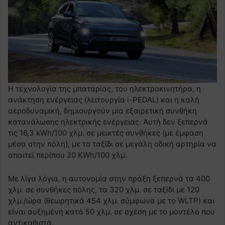
Η τεχνολογία της μπαταρίας, του ηλεκτροκινητήρα, η
ανάκτηση ενέργειας (λειτουργία i-PEDAL) και η καλή
αεροδυναμική, δημιουργούν μία εξαιρετική συνθήκη
κατανάλωσης ηλεκτρικής ενέργειας. Αυτή δεν ξεπερνά
τις 16,3 kWh/100 χλμ. σε μεικτές συνθήκες (με έμφαση
μέσα στην πόλη), με το ταξίδι σε μεγάλη οδική αρτηρία να
απαιτεί περίπου 20 KWh/100 χλμ.
Με λίγα λόγια, η αυτονομία στην πράξη ξεπερνά τα 400
χλμ. σε συνθήκες πόλης, τα 320 χλμ. σε ταξίδι με 120
χλμ./ώρα (θεωρητικά 454 χλμ. σύμφωνα με το WLTP) και
είναι αυξημένη κατά 50 χλμ. σε σχέση με το μοντέλο που
αντικαθιστά.