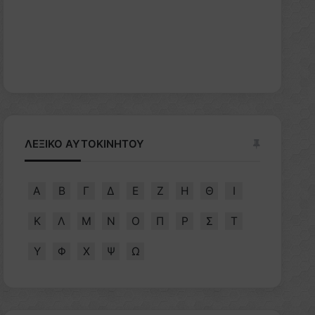
ΛΕΞΙΚΟ ΑΥΤΟΚΙΝΗΤΟΥ
Α
Β
Γ
Δ
Ε
Ζ
Η
Θ
Ι
Κ
Λ
Μ
Ν
Ο
Π
Ρ
Σ
Τ
Υ
Φ
Χ
Ψ
Ω