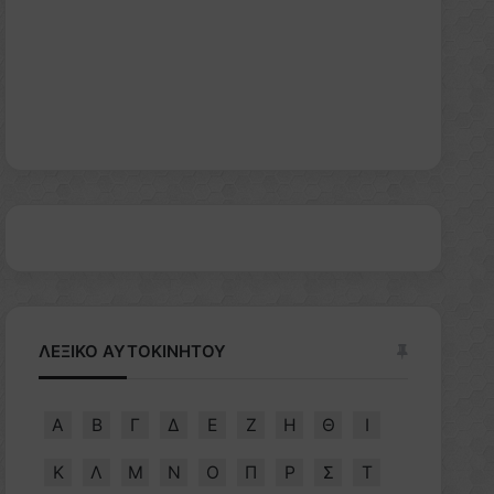
ΛΕΞΙΚΟ ΑΥΤΟΚΙΝΗΤΟΥ
Α
Β
Γ
Δ
Ε
Ζ
Η
Θ
Ι
Κ
Λ
Μ
Ν
Ο
Π
Ρ
Σ
Τ