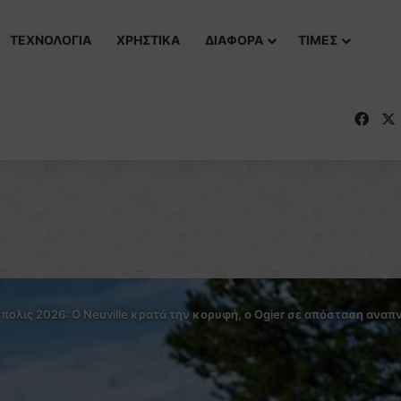
ΤΕΧΝΟΛΟΓΙΑ
ΧΡΗΣΤΙΚΑ
ΔΙΑΦΟΡΑ
ΤΙΜΕΣ
Fac
ολις 2026: Ο Neuville κρατά την κορυφή, ο Ogier σε απόσταση αναπ