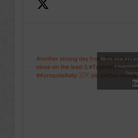
Another strong day from
@SebOgier
Κάντε κλικ στο κ
ενεργοποιή
close on the lead 💪
#ToyotaGAZOORa
Πολιτ
#AcropolisRally
🇬🇷
pic.twitter.com/
Σ