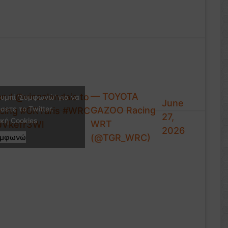
— TOYOTA
and
@vinzzlandais
to
ουμπί 'Συμφωνώ' για να
June
σετε το Twitter.
GAZOO Racing
cing
#GRYaris
#WRC
27,
ική Cookies
WRT
aJVkefr3Wl
2026
(@TGR_WRC)
υμφωνώ