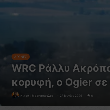
ΑΓΩΝΕΣ
WRC Ράλλυ Ακρόπολ
κορυφή, ο Ogier σ
Nίκος Ι. Mαρινόπουλος
27 Ιουνίου 2026
0