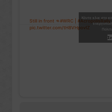
Κάντε κλικ στο κ
Still in front 👊
#WRC
|
#AcropolisRally
ενεργοποιή
pic.twitter.com/tH8VHpovIZ
Πολιτ
Σ