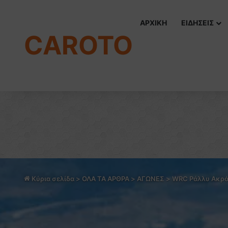
ΑΡΧΙΚΗ
ΕΙΔΗΣΕΙΣ
CAROTO
Κύρια σελίδα
>
ΟΛΑ ΤΑ ΑΡΘΡΑ
>
ΑΓΩΝΕΣ
>
WRC Ράλλυ Ακρόπ