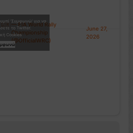
ουμπί 'Συμφωνώ' για να
— FIA World Rally
🇬🇷
σετε το Twitter.
June 27,
Championship
ική Cookies
2026
(@OfficialWRC)
υμφωνώ