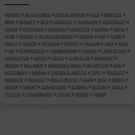
ABARTH
#
ALFA ROMEO
#
ASTON MARTIN
#
AUDI
#
BENTLEY
#
BMW
#
BUGATTI
#
BYD
#
CADILLAC
#
CHANGAN
#
CHEVROLET
#
CHERY
#
CHRYSLER
#
CITROEN
#
CORVETTE
#
CUPRA
#
DACIA
#
DFSK
#
DODGE
#
DS AUTOMOBILES
#
FERRARI
#
FIAT
#
FORD
#
GEELY
#
HONDA
#
HYUNDAI
#
INFINITI
#
JAGUAR
#
JEEP
#
KGM
#
KIA
#
KOENIGSEGG
#
LAMBORGHINI
#
LANCIA
#
LAND ROVER
#
LEAPMOTOR
#
LEXUS
#
LOTUS
#
LYNK & CO
#
MASERATI
#
MAZDA
#
MCLAREN
#
MERCEDES-BENZ
#
MG MOTOR
#
MINI
#
MITSUBISHI
#
NISSAN
#
OMODA & JAECOO
#
OPEL
#
PEUGEOT
#
PORSCHE
#
RENAULT
#
ROLLS-ROYCE
#
SAAB
#
SEAT
#
SERES
#
SKODA
#
SMART
#
SSANGYONG
#
SUBARU
#
SUZUKI
#
TESLA
#
TOYOTA
#
VOLKSWAGEN
#
VOLVO
#
XPENG
#
ZEEKR