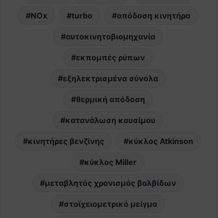
NOx
turbo
απόδοση κινητήρα
αυτοκινητοβιομηχανία
εκπομπές ρύπων
εξηλεκτρισμένα σύνολα
θερμική απόδοση
κατανάλωση καυσίμου
κινητήρες βενζίνης
κύκλος Atkinson
κύκλος Miller
μεταβλητός χρονισμός βαλβίδων
στοϊχειομετρικό μείγμα