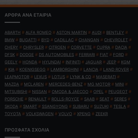
ΑΡΘΡΑ ΑΝΑ ΕΤΑΙΡΙΑ
ABARTH
#
ALFA ROMEO
#
ASTON MARTIN
#
AUDI
#
BENTLEY
#
BMW
#
BUGATTI
#
BYD
#
CADILLAC
#
CHANGAN
#
CHEVROLET
#
CHERY
#
CHRYSLER
#
CITROEN
#
CORVETTE
#
CUPRA
#
DACIA
#
DFSK
#
DODGE
#
DS AUTOMOBILES
#
FERRARI
#
FIAT
#
FORD
#
GEELY
#
HONDA
#
HYUNDAI
#
INFINITI
#
JAGUAR
#
JEEP
#
KGM
#
KIA
#
KOENIGSEGG
#
LAMBORGHINI
#
LANCIA
#
LAND ROVER
#
LEAPMOTOR
#
LEXUS
#
LOTUS
#
LYNK & CO
#
MASERATI
#
MAZDA
#
MCLAREN
#
MERCEDES-BENZ
#
MG MOTOR
#
MINI
#
MITSUBISHI
#
NISSAN
#
OMODA & JAECOO
#
OPEL
#
PEUGEOT
#
PORSCHE
#
RENAULT
#
ROLLS-ROYCE
#
SAAB
#
SEAT
#
SERES
#
SKODA
#
SMART
#
SSANGYONG
#
SUBARU
#
SUZUKI
#
TESLA
#
TOYOTA
#
VOLKSWAGEN
#
VOLVO
#
XPENG
#
ZEEKR
ΠΡΟΣΦΑΤΑ ΣΧΟΛΙΑ