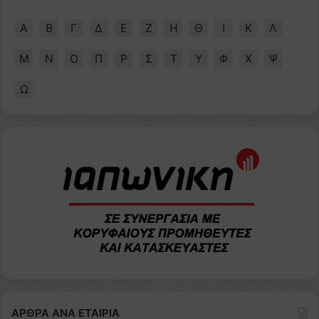
Α
Β
Γ
Δ
Ε
Ζ
Η
Θ
Ι
Κ
Λ
Μ
Ν
Ο
Π
Ρ
Σ
Τ
Υ
Φ
Χ
Ψ
Ω
ΑΡΘΡΑ ΑΝΑ ΕΤΑΙΡΙΑ