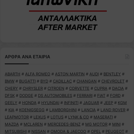
ΑΡΘΡΑ ΑΝΑ ΕΤΑΙΡΙΑ
ABARTH
#
ALFA ROMEO
#
ASTON MARTIN
#
AUDI
#
BENTLEY
#
BMW
#
BUGATTI
#
BYD
#
CADILLAC
#
CHANGAN
#
CHEVROLET
#
CHERY
#
CHRYSLER
#
CITROEN
#
CORVETTE
#
CUPRA
#
DACIA
#
DFSK
#
DODGE
#
DS AUTOMOBILES
#
FERRARI
#
FIAT
#
FORD
#
GEELY
#
HONDA
#
HYUNDAI
#
INFINITI
#
JAGUAR
#
JEEP
#
KGM
#
KIA
#
KOENIGSEGG
#
LAMBORGHINI
#
LANCIA
#
LAND ROVER
#
LEAPMOTOR
#
LEXUS
#
LOTUS
#
LYNK & CO
#
MASERATI
#
MAZDA
#
MCLAREN
#
MERCEDES-BENZ
#
MG MOTOR
#
MINI
#
MITSUBISHI
#
NISSAN
#
OMODA & JAECOO
#
OPEL
#
PEUGEOT
#