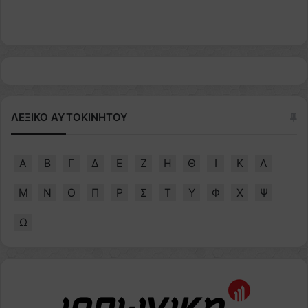
ΛΕΞΙΚΟ ΑΥΤΟΚΙΝΗΤΟΥ
Α
Β
Γ
Δ
Ε
Ζ
Η
Θ
Ι
Κ
Λ
Μ
Ν
Ο
Π
Ρ
Σ
Τ
Υ
Φ
Χ
Ψ
Ω