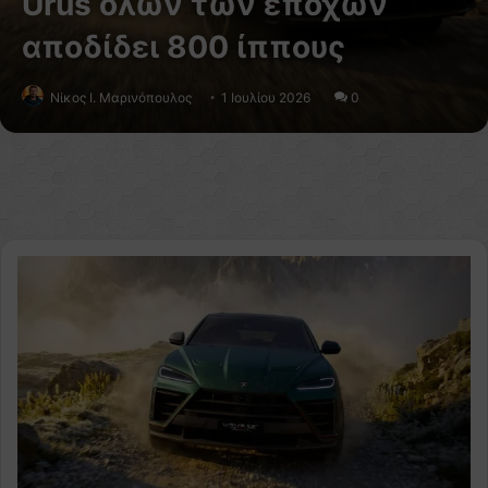
Urus όλων των εποχών
αποδίδει 800 ίππους
Nίκος Ι. Mαρινόπουλος
1 Ιουλίου 2026
0