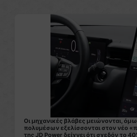
Οι μηχανικές βλάβες μειώνονται, όμω
πολυμέσων εξελίσσονται στον νέο «
της JD Power δείχνει ότι σχεδόν το 