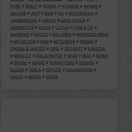
FORD
#
GEELY
#
HONDA
#
HYUNDAI
#
INFINITI
#
JAGUAR
#
JEEP
#
KGM
#
KIA
#
KOENIGSEGG
#
LAMBORGHINI
#
LANCIA
#
LAND ROVER
#
LEAPMOTOR
#
LEXUS
#
LOTUS
#
LYNK & CO
#
MASERATI
#
MAZDA
#
MCLAREN
#
MERCEDES-BENZ
#
MG MOTOR
#
MINI
#
MITSUBISHI
#
NISSAN
#
OMODA & JAECOO
#
OPEL
#
PEUGEOT
#
PORSCHE
#
RENAULT
#
ROLLS-ROYCE
#
SAAB
#
SEAT
#
SERES
#
SKODA
#
SMART
#
SSANGYONG
#
SUBARU
#
SUZUKI
#
TESLA
#
TOYOTA
#
VOLKSWAGEN
#
VOLVO
#
XPENG
#
ZEEKR