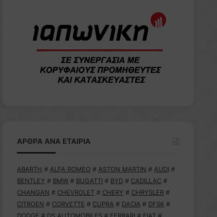
ΑΡΘΡΑ ΑΝΑ ΕΤΑΙΡΙΑ
ABARTH
#
ALFA ROMEO
#
ASTON MARTIN
#
AUDI
#
BENTLEY
#
BMW
#
BUGATTI
#
BYD
#
CADILLAC
#
CHANGAN
#
CHEVROLET
#
CHERY
#
CHRYSLER
#
CITROEN
#
CORVETTE
#
CUPRA
#
DACIA
#
DFSK
#
DODGE
#
DS AUTOMOBILES
#
FERRARI
#
FIAT
#