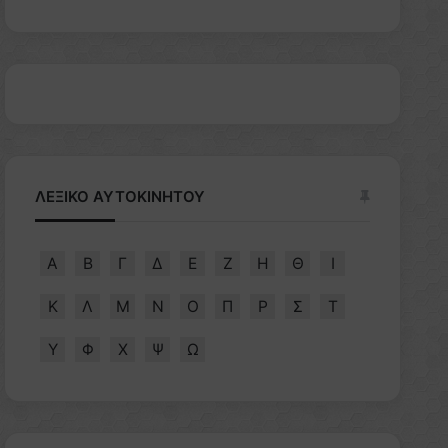
ΛΕΞΙΚΟ ΑΥΤΟΚΙΝΗΤΟΥ
Α
Β
Γ
Δ
Ε
Ζ
Η
Θ
Ι
Κ
Λ
Μ
Ν
Ο
Π
Ρ
Σ
Τ
Υ
Φ
Χ
Ψ
Ω