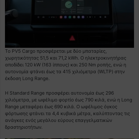
Το PV5 Cargo προσφέρεται με δύο μπαταρίες,
χωρητικότητας 51,5 και 71,2 kWh. Ο ηλεκτροκινητήρας
αποδίδει 120 kW (163 ίππους) και 250 Nm ροπής, ενώ η
αυτονομία φτάνει έως τα 415 χιλιόμετρα (WLTP) στην
έκδοση Long Range.
Η Standard Range προσφέρει αυτονομία έως 296
χιλιόμετρα, με ωφέλιμο φορτίο έως 790 κιλά, ενώ η Long
Range μεταφέρει έως 690 κιλά. Ο ωφέλιμος όγκος
φόρτωσης φτάνει τα 4,4 κυβικά μέτρα, καλύπτοντας τις
ανάγκες ενός μεγάλου εύρους επαγγελματικών
δραστηριοτήτων.