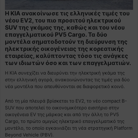
Η KIA ανακοίνωσε τις ελληνικές τιμές του
νέου EV2, του πιο προσιτού ηλεκτρικού
SUV της γκάμας της, καθώς και του νέου
επαγγελματικού PV5 Cargo. Τα δύο
μοντέλα σηματοδοτούν τη διεύρυνση της
ηλεκτρικής οικογένειας της κορεατικής
εταιρείας, καλύπτοντας τόσο τις ανάγκες
των ιδιωτών όσο και των επαγγελματιών.
Η KIA συνεχίζει να διευρύνει την ηλεκτρική γκάμα της
στην ελληνική αγορά, ανακοινώνοντας τις τιμές για δύο
νέα μοντέλα που απευθύνονται σε διαφορετικό κοινό.
Από τη μία πλευρά βρίσκεται το EV2, το νέο compact B-
SUV που αποτελεί το οικονομικότερο εισιτήριο στην
οικογένεια EV της μάρκας και από την άλλη το PV5
Cargo, το πρώτο αμιγώς ηλεκτρικό επαγγελματικό της
μοντέλο, το οποίο εγκαινιάζει τη νέα στρατηγική Platform
Beyond Vehicle (PBV).