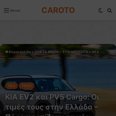
CAROTO
Switch
Α
Μενού
Κύρια σελίδα
>
ΟΛΑ ΤΑ ΑΡΘΡΑ
>
ΕΠΙΚΑΙΡΟΤΗΤΑ
>
NEA
NEA
PINED
KIA EV2 και PV5 Cargo: Οι
τιμές τους στην Ελλάδα –