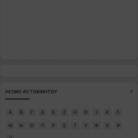
ΛΕΞΙΚΟ ΑΥΤΟΚΙΝΗΤΟΥ
Α
Β
Γ
Δ
Ε
Ζ
Η
Θ
Ι
Κ
Λ
Μ
Ν
Ο
Π
Ρ
Σ
Τ
Υ
Φ
Χ
Ψ