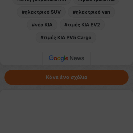
ηλεκτρικό SUV
ηλεκτρικό van
νέα KIA
τιμές KIA EV2
τιμές KIA PV5 Cargo
Κάνε ένα σχόλιο