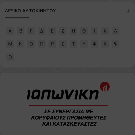
ΛΕΞΙΚΟ ΑΥΤΟΚΙΝΗΤΟΥ
Α
Β
Γ
Δ
Ε
Ζ
Η
Θ
Ι
Κ
Λ
Μ
Ν
Ο
Π
Ρ
Σ
Τ
Υ
Φ
Χ
Ψ
Ω