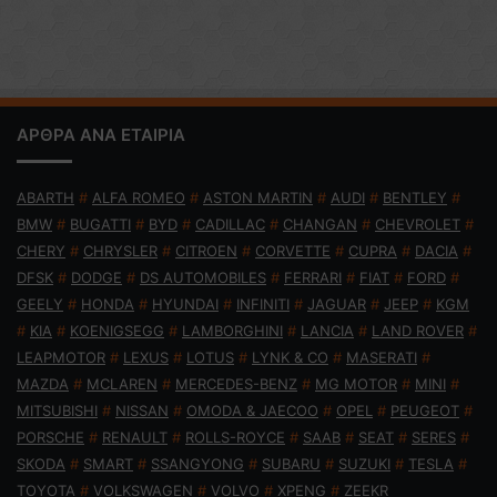
ΑΡΘΡΑ ΑΝΑ ΕΤΑΙΡΙΑ
ABARTH
#
ALFA ROMEO
#
ASTON MARTIN
#
AUDI
#
BENTLEY
#
BMW
#
BUGATTI
#
BYD
#
CADILLAC
#
CHANGAN
#
CHEVROLET
#
CHERY
#
CHRYSLER
#
CITROEN
#
CORVETTE
#
CUPRA
#
DACIA
#
DFSK
#
DODGE
#
DS AUTOMOBILES
#
FERRARI
#
FIAT
#
FORD
#
GEELY
#
HONDA
#
HYUNDAI
#
INFINITI
#
JAGUAR
#
JEEP
#
KGM
#
KIA
#
KOENIGSEGG
#
LAMBORGHINI
#
LANCIA
#
LAND ROVER
#
LEAPMOTOR
#
LEXUS
#
LOTUS
#
LYNK & CO
#
MASERATI
#
MAZDA
#
MCLAREN
#
MERCEDES-BENZ
#
MG MOTOR
#
MINI
#
MITSUBISHI
#
NISSAN
#
OMODA & JAECOO
#
OPEL
#
PEUGEOT
#
PORSCHE
#
RENAULT
#
ROLLS-ROYCE
#
SAAB
#
SEAT
#
SERES
#
SKODA
#
SMART
#
SSANGYONG
#
SUBARU
#
SUZUKI
#
TESLA
#
TOYOTA
#
VOLKSWAGEN
#
VOLVO
#
XPENG
#
ZEEKR