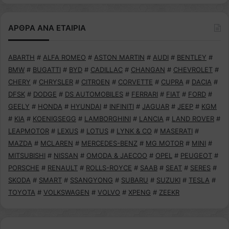
ΑΡΘΡΑ ΑΝΑ ΕΤΑΙΡΙΑ
ABARTH
#
ALFA ROMEO
#
ASTON MARTIN
#
AUDI
#
BENTLEY
#
BMW
#
BUGATTI
#
BYD
#
CADILLAC
#
CHANGAN
#
CHEVROLET
#
CHERY
#
CHRYSLER
#
CITROEN
#
CORVETTE
#
CUPRA
#
DACIA
#
DFSK
#
DODGE
#
DS AUTOMOBILES
#
FERRARI
#
FIAT
#
FORD
#
GEELY
#
HONDA
#
HYUNDAI
#
INFINITI
#
JAGUAR
#
JEEP
#
KGM
#
KIA
#
KOENIGSEGG
#
LAMBORGHINI
#
LANCIA
#
LAND ROVER
#
LEAPMOTOR
#
LEXUS
#
LOTUS
#
LYNK & CO
#
MASERATI
#
MAZDA
#
MCLAREN
#
MERCEDES-BENZ
#
MG MOTOR
#
MINI
#
MITSUBISHI
#
NISSAN
#
OMODA & JAECOO
#
OPEL
#
PEUGEOT
#
PORSCHE
#
RENAULT
#
ROLLS-ROYCE
#
SAAB
#
SEAT
#
SERES
#
SKODA
#
SMART
#
SSANGYONG
#
SUBARU
#
SUZUKI
#
TESLA
#
TOYOTA
#
VOLKSWAGEN
#
VOLVO
#
XPENG
#
ZEEKR