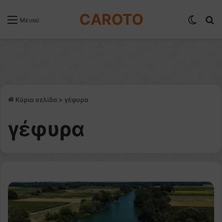
CAROTO
Switch
Α
Μενού
Κύρια σελίδα
>
γέφυρα
γέφυρα