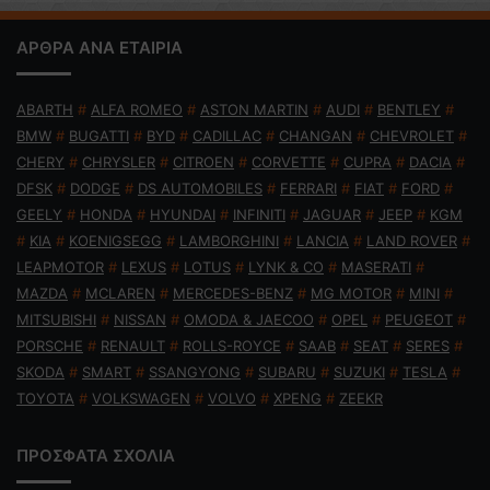
ΑΡΘΡΑ ΑΝΑ ΕΤΑΙΡΙΑ
ABARTH
#
ALFA ROMEO
#
ASTON MARTIN
#
AUDI
#
BENTLEY
#
BMW
#
BUGATTI
#
BYD
#
CADILLAC
#
CHANGAN
#
CHEVROLET
#
CHERY
#
CHRYSLER
#
CITROEN
#
CORVETTE
#
CUPRA
#
DACIA
#
DFSK
#
DODGE
#
DS AUTOMOBILES
#
FERRARI
#
FIAT
#
FORD
#
GEELY
#
HONDA
#
HYUNDAI
#
INFINITI
#
JAGUAR
#
JEEP
#
KGM
#
KIA
#
KOENIGSEGG
#
LAMBORGHINI
#
LANCIA
#
LAND ROVER
#
LEAPMOTOR
#
LEXUS
#
LOTUS
#
LYNK & CO
#
MASERATI
#
MAZDA
#
MCLAREN
#
MERCEDES-BENZ
#
MG MOTOR
#
MINI
#
MITSUBISHI
#
NISSAN
#
OMODA & JAECOO
#
OPEL
#
PEUGEOT
#
PORSCHE
#
RENAULT
#
ROLLS-ROYCE
#
SAAB
#
SEAT
#
SERES
#
SKODA
#
SMART
#
SSANGYONG
#
SUBARU
#
SUZUKI
#
TESLA
#
TOYOTA
#
VOLKSWAGEN
#
VOLVO
#
XPENG
#
ZEEKR
ΠΡΟΣΦΑΤΑ ΣΧΟΛΙΑ