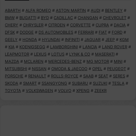
ABARTH
#
ALFA ROMEO
#
ASTON MARTIN
#
AUDI
#
BENTLEY
#
BMW
#
BUGATTI
#
BYD
#
CADILLAC
#
CHANGAN
#
CHEVROLET
#
CHERY
#
CHRYSLER
#
CITROEN
#
CORVETTE
#
CUPRA
#
DACIA
#
DFSK
#
DODGE
#
DS AUTOMOBILES
#
FERRARI
#
FIAT
#
FORD
#
GEELY
#
HONDA
#
HYUNDAI
#
INFINITI
#
JAGUAR
#
JEEP
#
KGM
#
KIA
#
KOENIGSEGG
#
LAMBORGHINI
#
LANCIA
#
LAND ROVER
#
LEAPMOTOR
#
LEXUS
#
LOTUS
#
LYNK & CO
#
MASERATI
#
MAZDA
#
MCLAREN
#
MERCEDES-BENZ
#
MG MOTOR
#
MINI
#
MITSUBISHI
#
NISSAN
#
OMODA & JAECOO
#
OPEL
#
PEUGEOT
#
PORSCHE
#
RENAULT
#
ROLLS-ROYCE
#
SAAB
#
SEAT
#
SERES
#
SKODA
#
SMART
#
SSANGYONG
#
SUBARU
#
SUZUKI
#
TESLA
#
TOYOTA
#
VOLKSWAGEN
#
VOLVO
#
XPENG
#
ZEEKR