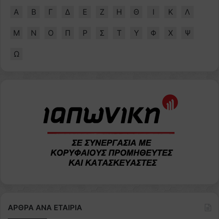
Α
Β
Γ
Δ
Ε
Ζ
Η
Θ
Ι
Κ
Λ
Μ
Ν
Ο
Π
Ρ
Σ
Τ
Υ
Φ
Χ
Ψ
Ω
ΑΡΘΡΑ ΑΝΑ ΕΤΑΙΡΙΑ