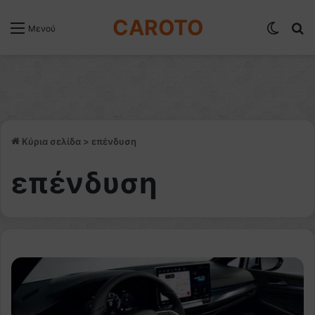
CAROTO
Switch
Α
Μενού
Κύρια σελίδα
>
επένδυση
επένδυση