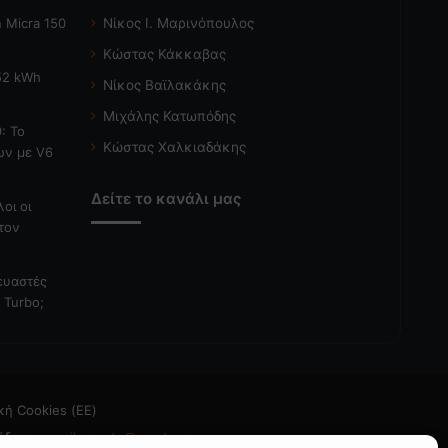
 Micra 150
Νίκος Ι. Μαρινόπουλος
Κώστας Κάκκαβας
 52 kWh
Νίκος Βαϊλακάκης
Μιχάλης Κατωπόδης
: Το
Κώστας Χαλκιαδάκης
ών με V6
Δείτε το κανάλι μας
λοι οι
τον
κευαστές
 Turbo;
κή Cookies (ΕΕ)
άδεια
- email: caroto@caroto.gr