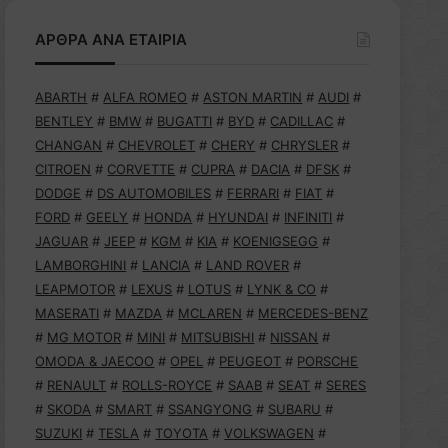
ΑΡΘΡΑ ΑΝΑ ΕΤΑΙΡΙΑ
ABARTH
#
ALFA ROMEO
#
ASTON MARTIN
#
AUDI
#
BENTLEY
#
BMW
#
BUGATTI
#
BYD
#
CADILLAC
#
CHANGAN
#
CHEVROLET
#
CHERY
#
CHRYSLER
#
CITROEN
#
CORVETTE
#
CUPRA
#
DACIA
#
DFSK
#
DODGE
#
DS AUTOMOBILES
#
FERRARI
#
FIAT
#
FORD
#
GEELY
#
HONDA
#
HYUNDAI
#
INFINITI
#
JAGUAR
#
JEEP
#
KGM
#
KIA
#
KOENIGSEGG
#
LAMBORGHINI
#
LANCIA
#
LAND ROVER
#
LEAPMOTOR
#
LEXUS
#
LOTUS
#
LYNK & CO
#
MASERATI
#
MAZDA
#
MCLAREN
#
MERCEDES-BENZ
#
MG MOTOR
#
MINI
#
MITSUBISHI
#
NISSAN
#
OMODA & JAECOO
#
OPEL
#
PEUGEOT
#
PORSCHE
#
RENAULT
#
ROLLS-ROYCE
#
SAAB
#
SEAT
#
SERES
#
SKODA
#
SMART
#
SSANGYONG
#
SUBARU
#
SUZUKI
#
TESLA
#
TOYOTA
#
VOLKSWAGEN
#