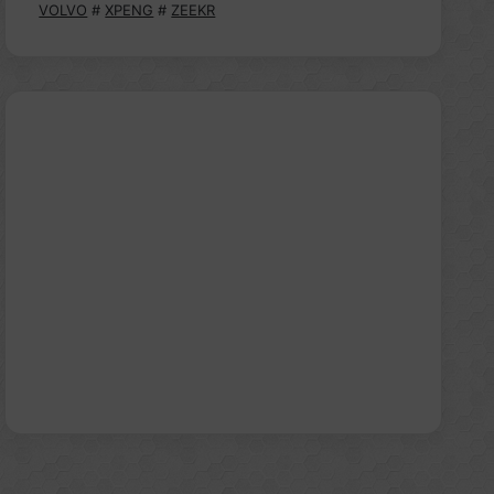
VOLVO
#
XPENG
#
ZEEKR