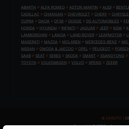
ABARTH
#
ALFA ROMEO
#
ASTON MARTIN
#
AUDI
#
BENTL
CADILLAC
#
CHANGAN
#
CHEVROLET
#
CHERY
#
CHRYSLE
CUPRA
#
DACIA
#
DFSK
#
DODGE
#
DS AUTOMOBILES
#
FE
HONDA
#
HYUNDAI
#
INFINITI
#
JAGUAR
#
JEEP
#
KGM
#
K
LAMBORGHINI
#
LANCIA
#
LAND ROVER
#
LEAPMOTOR
#
L
MASERATI
#
MAZDA
#
MCLAREN
#
MERCEDES-BENZ
#
MG
NISSAN
#
OMODA & JAECOO
#
OPEL
#
PEUGEOT
#
PORSC
SAAB
#
SEAT
#
SERES
#
SKODA
#
SMART
#
SSANGYONG
#
TOYOTA
#
VOLKSWAGEN
#
VOLVO
#
XPENG
#
ZEEKR
© CAROTO |
Ο
Copyright © 2025 - Απαγορεύε