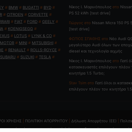
Nίκος Ι. Mαρινόπουλος
στο
Nissan
EY
#
BMW
#
BUGATTI
#
BYD
#
PS 52 kWh [test drive]
R
#
CITROEN
#
CORVETTE
#
RRARI
#
FIAT
#
FORD
#
GEELY
#
Γιώργος
στο
Nissan Micra 150 PS
IA
#
KOENIGSEGG
#
[test drive]
EXUS
#
LOTUS
#
LYNK & CO
#
ΦΩΤΙΟΣ ΣΠΑΘΗΣ
στο
Νέο Audi Q9
 MOTOR
#
MINI
#
MITSUBISHI
#
μεγαλύτερο Audi όλων των εποχ
HE
#
RENAULT
#
ROLLS-ROYCE
#
diesel και τεχνολογία αιχμής
SUBARU
#
SUZUKI
#
TESLA
#
Nίκος Ι. Mαρινόπουλος
στο
Γιατί ό
κατασκευαστές επιλέγουν πλέον 
κινητήρα 1.5 Turbo;
Stav Tsim
στο
Γιατί όλοι οι κατασ
επιλέγουν πλέον τον κινητήρα 1.5
ΡΟΙ ΧΡΗΣΗΣ
|
ΠΟΛΙΤΙΚΗ ΑΠΟΡΡΗΤΟΥ
|
Δήλωση Απορρήτου (ΕΕ)
|
Πολιτι
ται η χρήση ή επανεκπομπή, μετά ή άνευ επεξεργασίας, χωρίς γραπτή 