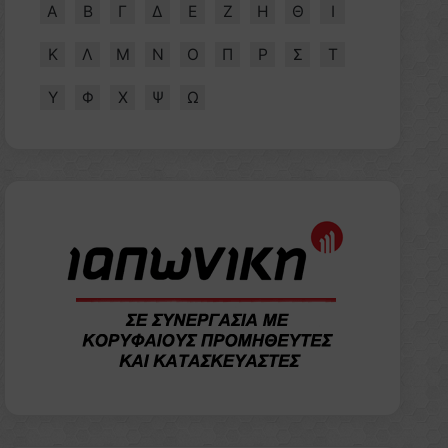
Α
Β
Γ
Δ
Ε
Ζ
Η
Θ
Ι
Κ
Λ
Μ
Ν
Ο
Π
Ρ
Σ
Τ
Υ
Φ
Χ
Ψ
Ω