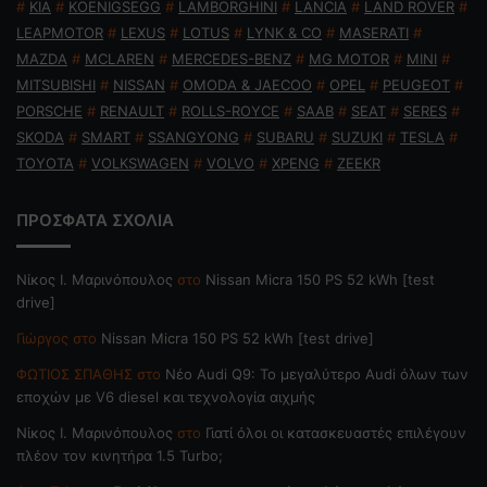
#
KIA
#
KOENIGSEGG
#
LAMBORGHINI
#
LANCIA
#
LAND ROVER
#
LEAPMOTOR
#
LEXUS
#
LOTUS
#
LYNK & CO
#
MASERATI
#
MAZDA
#
MCLAREN
#
MERCEDES-BENZ
#
MG MOTOR
#
MINI
#
MITSUBISHI
#
NISSAN
#
OMODA & JAECOO
#
OPEL
#
PEUGEOT
#
PORSCHE
#
RENAULT
#
ROLLS-ROYCE
#
SAAB
#
SEAT
#
SERES
#
SKODA
#
SMART
#
SSANGYONG
#
SUBARU
#
SUZUKI
#
TESLA
#
TOYOTA
#
VOLKSWAGEN
#
VOLVO
#
XPENG
#
ZEEKR
ΠΡΟΣΦΑΤΑ ΣΧΟΛΙΑ
Nίκος Ι. Mαρινόπουλος
στο
Nissan Micra 150 PS 52 kWh [test
drive]
Γιώργος
στο
Nissan Micra 150 PS 52 kWh [test drive]
ΦΩΤΙΟΣ ΣΠΑΘΗΣ
στο
Νέο Audi Q9: Το μεγαλύτερο Audi όλων των
εποχών με V6 diesel και τεχνολογία αιχμής
Nίκος Ι. Mαρινόπουλος
στο
Γιατί όλοι οι κατασκευαστές επιλέγουν
πλέον τον κινητήρα 1.5 Turbo;