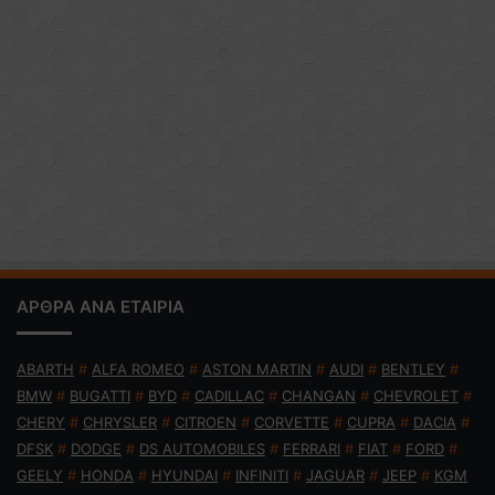
ΑΡΘΡΑ ΑΝΑ ΕΤΑΙΡΙΑ
ABARTH
#
ALFA ROMEO
#
ASTON MARTIN
#
AUDI
#
BENTLEY
#
BMW
#
BUGATTI
#
BYD
#
CADILLAC
#
CHANGAN
#
CHEVROLET
#
CHERY
#
CHRYSLER
#
CITROEN
#
CORVETTE
#
CUPRA
#
DACIA
#
DFSK
#
DODGE
#
DS AUTOMOBILES
#
FERRARI
#
FIAT
#
FORD
#
GEELY
#
HONDA
#
HYUNDAI
#
INFINITI
#
JAGUAR
#
JEEP
#
KGM