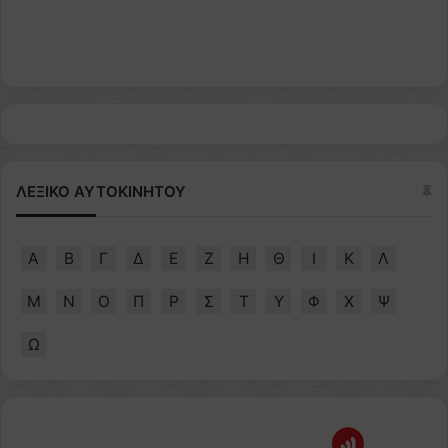
ΛΕΞΙΚΟ ΑΥΤΟΚΙΝΗΤΟΥ
Α
Β
Γ
Δ
Ε
Ζ
Η
Θ
Ι
Κ
Λ
Μ
Ν
Ο
Π
Ρ
Σ
Τ
Υ
Φ
Χ
Ψ
Ω