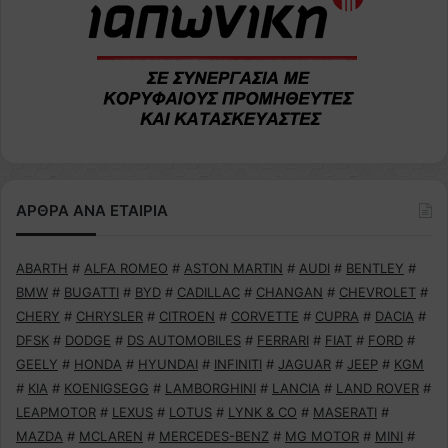
ΑΡΘΡΑ ΑΝΑ ΕΤΑΙΡΙΑ
ABARTH
#
ALFA ROMEO
#
ASTON MARTIN
#
AUDI
#
BENTLEY
#
BMW
#
BUGATTI
#
BYD
#
CADILLAC
#
CHANGAN
#
CHEVROLET
#
CHERY
#
CHRYSLER
#
CITROEN
#
CORVETTE
#
CUPRA
#
DACIA
#
DFSK
#
DODGE
#
DS AUTOMOBILES
#
FERRARI
#
FIAT
#
FORD
#
GEELY
#
HONDA
#
HYUNDAI
#
INFINITI
#
JAGUAR
#
JEEP
#
KGM
#
KIA
#
KOENIGSEGG
#
LAMBORGHINI
#
LANCIA
#
LAND ROVER
#
LEAPMOTOR
#
LEXUS
#
LOTUS
#
LYNK & CO
#
MASERATI
#
MAZDA
#
MCLAREN
#
MERCEDES-BENZ
#
MG MOTOR
#
MINI
#