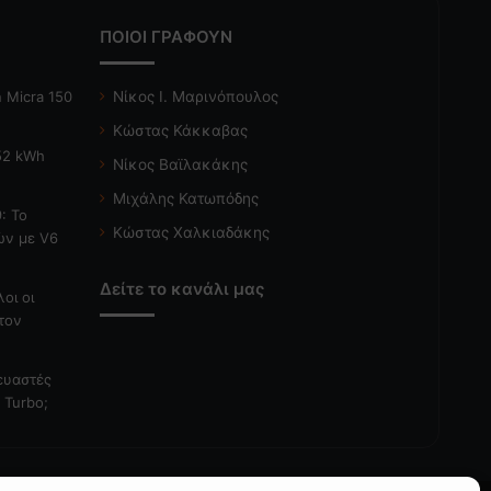
ΠΟΙΟΙ ΓΡΑΦΟΥΝ
 Micra 150
Νίκος Ι. Μαρινόπουλος
Κώστας Κάκκαβας
 52 kWh
Νίκος Βαϊλακάκης
Μιχάλης Κατωπόδης
: Το
Κώστας Χαλκιαδάκης
ών με V6
Δείτε το κανάλι μας
λοι οι
τον
κευαστές
 Turbo;