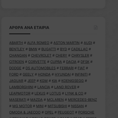
ΑΡΘΡΑ ΑΝΑ ΕΤΑΙΡΙΑ
ABARTH
#
ALFA ROMEO
#
ASTON MARTIN
#
AUDI
#
BENTLEY
#
BMW
#
BUGATTI
#
BYD
#
CADILLAC
#
CHANGAN
#
CHEVROLET
#
CHERY
#
CHRYSLER
#
CITROEN
#
CORVETTE
#
CUPRA
#
DACIA
#
DFSK
#
DODGE
#
DS AUTOMOBILES
#
FERRARI
#
FIAT
#
FORD
#
GEELY
#
HONDA
#
HYUNDAI
#
INFINITI
#
JAGUAR
#
JEEP
#
KGM
#
KIA
#
KOENIGSEGG
#
LAMBORGHINI
#
LANCIA
#
LAND ROVER
#
LEAPMOTOR
#
LEXUS
#
LOTUS
#
LYNK & CO
#
MASERATI
#
MAZDA
#
MCLAREN
#
MERCEDES-BENZ
#
MG MOTOR
#
MINI
#
MITSUBISHI
#
NISSAN
#
OMODA & JAECOO
#
OPEL
#
PEUGEOT
#
PORSCHE