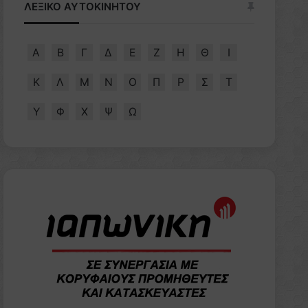
ΛΕΞΙΚΟ ΑΥΤΟΚΙΝΗΤΟΥ
Α
Β
Γ
Δ
Ε
Ζ
Η
Θ
Ι
Κ
Λ
Μ
Ν
Ο
Π
Ρ
Σ
Τ
Υ
Φ
Χ
Ψ
Ω