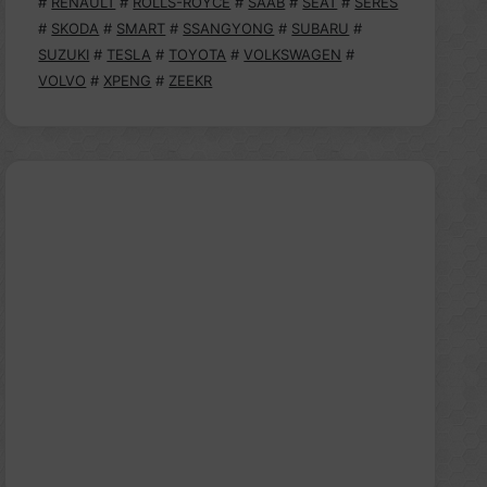
#
RENAULT
#
ROLLS-ROYCE
#
SAAB
#
SEAT
#
SERES
#
SKODA
#
SMART
#
SSANGYONG
#
SUBARU
#
SUZUKI
#
TESLA
#
TOYOTA
#
VOLKSWAGEN
#
VOLVO
#
XPENG
#
ZEEKR