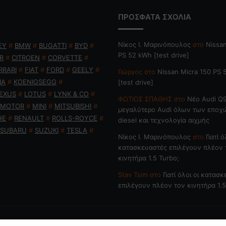
ΠΡΟΣΦΑΤΑ ΣΧΟΛΙΑ
Nίκος Ι. Mαρινόπουλος
στο
Nissan
EY
#
BMW
#
BUGATTI
#
BYD
#
PS 52 kWh [test drive]
R
#
CITROEN
#
CORVETTE
#
RRARI
#
FIAT
#
FORD
#
GEELY
#
Γιώργος
στο
Nissan Micra 150 PS
IA
#
KOENIGSEGG
#
[test drive]
EXUS
#
LOTUS
#
LYNK & CO
#
ΦΩΤΙΟΣ ΣΠΑΘΗΣ
στο
Νέο Audi Q9
 MOTOR
#
MINI
#
MITSUBISHI
#
μεγαλύτερο Audi όλων των εποχ
HE
#
RENAULT
#
ROLLS-ROYCE
#
diesel και τεχνολογία αιχμής
SUBARU
#
SUZUKI
#
TESLA
#
Nίκος Ι. Mαρινόπουλος
στο
Γιατί ό
κατασκευαστές επιλέγουν πλέον 
κινητήρα 1.5 Turbo;
Stav Tsim
στο
Γιατί όλοι οι κατασ
επιλέγουν πλέον τον κινητήρα 1.5