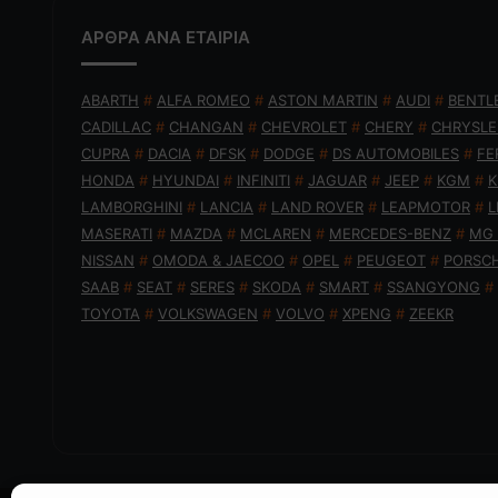
ΑΡΘΡΑ ΑΝΑ ΕΤΑΙΡΙΑ
ABARTH
#
ALFA ROMEO
#
ASTON MARTIN
#
AUDI
#
BENTL
CADILLAC
#
CHANGAN
#
CHEVROLET
#
CHERY
#
CHRYSLE
CUPRA
#
DACIA
#
DFSK
#
DODGE
#
DS AUTOMOBILES
#
FE
HONDA
#
HYUNDAI
#
INFINITI
#
JAGUAR
#
JEEP
#
KGM
#
K
LAMBORGHINI
#
LANCIA
#
LAND ROVER
#
LEAPMOTOR
#
L
MASERATI
#
MAZDA
#
MCLAREN
#
MERCEDES-BENZ
#
MG
NISSAN
#
OMODA & JAECOO
#
OPEL
#
PEUGEOT
#
PORSC
SAAB
#
SEAT
#
SERES
#
SKODA
#
SMART
#
SSANGYONG
#
TOYOTA
#
VOLKSWAGEN
#
VOLVO
#
XPENG
#
ZEEKR