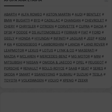
ABARTH
#
ALFA ROMEO
#
ASTON MARTIN
#
AUDI
#
BENTLEY
#
BMW
#
BUGATTI
#
BYD
#
CADILLAC
#
CHANGAN
#
CHEVROLET
#
CHERY
#
CHRYSLER
#
CITROEN
#
CORVETTE
#
CUPRA
#
DACIA
#
DFSK
#
DODGE
#
DS AUTOMOBILES
#
FERRARI
#
FIAT
#
FORD
#
GEELY
#
HONDA
#
HYUNDAI
#
INFINITI
#
JAGUAR
#
JEEP
#
KGM
#
KIA
#
KOENIGSEGG
#
LAMBORGHINI
#
LANCIA
#
LAND ROVER
#
LEAPMOTOR
#
LEXUS
#
LOTUS
#
LYNK & CO
#
MASERATI
#
MAZDA
#
MCLAREN
#
MERCEDES-BENZ
#
MG MOTOR
#
MINI
#
MITSUBISHI
#
NISSAN
#
OMODA & JAECOO
#
OPEL
#
PEUGEOT
#
PORSCHE
#
RENAULT
#
ROLLS-ROYCE
#
SAAB
#
SEAT
#
SERES
#
SKODA
#
SMART
#
SSANGYONG
#
SUBARU
#
SUZUKI
#
TESLA
#
TOYOTA
#
VOLKSWAGEN
#
VOLVO
#
XPENG
#
ZEEKR