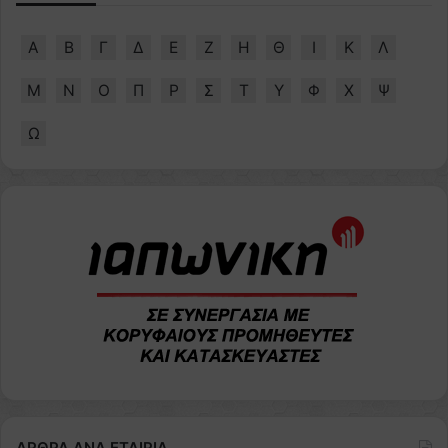
Α
Β
Γ
Δ
Ε
Ζ
Η
Θ
Ι
Κ
Λ
Μ
Ν
Ο
Π
Ρ
Σ
Τ
Υ
Φ
Χ
Ψ
Ω
ΑΡΘΡΑ ΑΝΑ ΕΤΑΙΡΙΑ