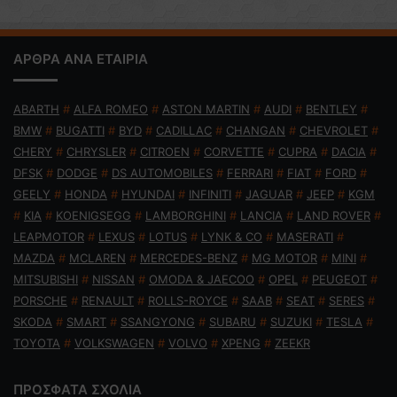
ΑΡΘΡΑ ΑΝΑ ΕΤΑΙΡΙΑ
ABARTH
#
ALFA ROMEO
#
ASTON MARTIN
#
AUDI
#
BENTLEY
#
BMW
#
BUGATTI
#
BYD
#
CADILLAC
#
CHANGAN
#
CHEVROLET
#
CHERY
#
CHRYSLER
#
CITROEN
#
CORVETTE
#
CUPRA
#
DACIA
#
DFSK
#
DODGE
#
DS AUTOMOBILES
#
FERRARI
#
FIAT
#
FORD
#
GEELY
#
HONDA
#
HYUNDAI
#
INFINITI
#
JAGUAR
#
JEEP
#
KGM
#
KIA
#
KOENIGSEGG
#
LAMBORGHINI
#
LANCIA
#
LAND ROVER
#
LEAPMOTOR
#
LEXUS
#
LOTUS
#
LYNK & CO
#
MASERATI
#
MAZDA
#
MCLAREN
#
MERCEDES-BENZ
#
MG MOTOR
#
MINI
#
MITSUBISHI
#
NISSAN
#
OMODA & JAECOO
#
OPEL
#
PEUGEOT
#
PORSCHE
#
RENAULT
#
ROLLS-ROYCE
#
SAAB
#
SEAT
#
SERES
#
SKODA
#
SMART
#
SSANGYONG
#
SUBARU
#
SUZUKI
#
TESLA
#
TOYOTA
#
VOLKSWAGEN
#
VOLVO
#
XPENG
#
ZEEKR
ΠΡΟΣΦΑΤΑ ΣΧΟΛΙΑ