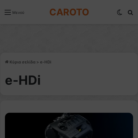
CAROTO
Switch
Α
Μενού
Κύρια σελίδα
>
e-HDi
e-HDi