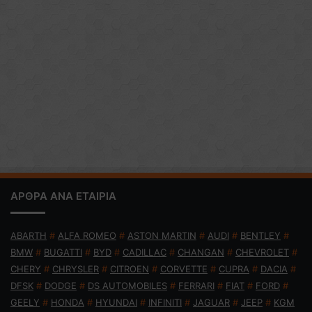
ΑΡΘΡΑ ΑΝΑ ΕΤΑΙΡΙΑ
ABARTH
#
ALFA ROMEO
#
ASTON MARTIN
#
AUDI
#
BENTLEY
#
BMW
#
BUGATTI
#
BYD
#
CADILLAC
#
CHANGAN
#
CHEVROLET
#
CHERY
#
CHRYSLER
#
CITROEN
#
CORVETTE
#
CUPRA
#
DACIA
#
DFSK
#
DODGE
#
DS AUTOMOBILES
#
FERRARI
#
FIAT
#
FORD
#
GEELY
#
HONDA
#
HYUNDAI
#
INFINITI
#
JAGUAR
#
JEEP
#
KGM