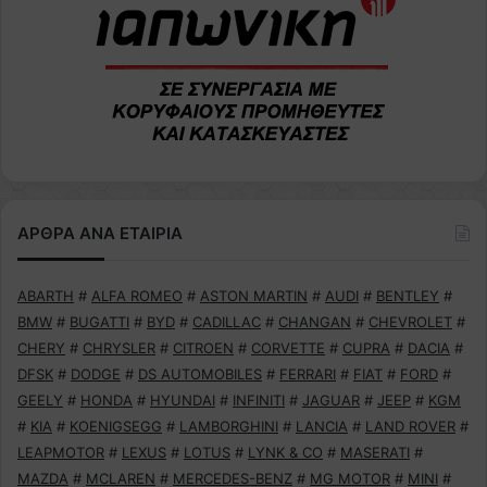
ΑΡΘΡΑ ΑΝΑ ΕΤΑΙΡΙΑ
ABARTH
#
ALFA ROMEO
#
ASTON MARTIN
#
AUDI
#
BENTLEY
#
BMW
#
BUGATTI
#
BYD
#
CADILLAC
#
CHANGAN
#
CHEVROLET
#
CHERY
#
CHRYSLER
#
CITROEN
#
CORVETTE
#
CUPRA
#
DACIA
#
DFSK
#
DODGE
#
DS AUTOMOBILES
#
FERRARI
#
FIAT
#
FORD
#
GEELY
#
HONDA
#
HYUNDAI
#
INFINITI
#
JAGUAR
#
JEEP
#
KGM
#
KIA
#
KOENIGSEGG
#
LAMBORGHINI
#
LANCIA
#
LAND ROVER
#
LEAPMOTOR
#
LEXUS
#
LOTUS
#
LYNK & CO
#
MASERATI
#
MAZDA
#
MCLAREN
#
MERCEDES-BENZ
#
MG MOTOR
#
MINI
#