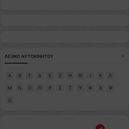
ΛΕΞΙΚΟ ΑΥΤΟΚΙΝΗΤΟΥ
Α
Β
Γ
Δ
Ε
Ζ
Η
Θ
Ι
Κ
Λ
Μ
Ν
Ο
Π
Ρ
Σ
Τ
Υ
Φ
Χ
Ψ
Ω