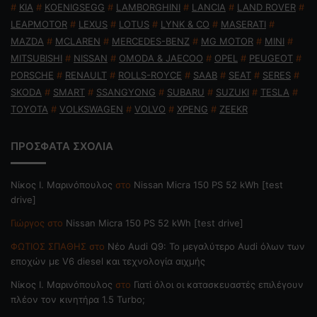
#
KIA
#
KOENIGSEGG
#
LAMBORGHINI
#
LANCIA
#
LAND ROVER
#
LEAPMOTOR
#
LEXUS
#
LOTUS
#
LYNK & CO
#
MASERATI
#
MAZDA
#
MCLAREN
#
MERCEDES-BENZ
#
MG MOTOR
#
MINI
#
MITSUBISHI
#
NISSAN
#
OMODA & JAECOO
#
OPEL
#
PEUGEOT
#
PORSCHE
#
RENAULT
#
ROLLS-ROYCE
#
SAAB
#
SEAT
#
SERES
#
SKODA
#
SMART
#
SSANGYONG
#
SUBARU
#
SUZUKI
#
TESLA
#
TOYOTA
#
VOLKSWAGEN
#
VOLVO
#
XPENG
#
ZEEKR
ΠΡΟΣΦΑΤΑ ΣΧΟΛΙΑ
Nίκος Ι. Mαρινόπουλος
στο
Nissan Micra 150 PS 52 kWh [test
drive]
Γιώργος
στο
Nissan Micra 150 PS 52 kWh [test drive]
ΦΩΤΙΟΣ ΣΠΑΘΗΣ
στο
Νέο Audi Q9: Το μεγαλύτερο Audi όλων των
εποχών με V6 diesel και τεχνολογία αιχμής
Nίκος Ι. Mαρινόπουλος
στο
Γιατί όλοι οι κατασκευαστές επιλέγουν
πλέον τον κινητήρα 1.5 Turbo;