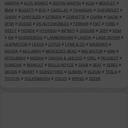
ABARTH
#
ALFA ROMEO
#
ASTON MARTIN
#
AUDI
#
BENTLEY
#
BMW
#
BUGATTI
#
BYD
#
CADILLAC
#
CHANGAN
#
CHEVROLET
#
CHERY
#
CHRYSLER
#
CITROEN
#
CORVETTE
#
CUPRA
#
DACIA
#
DFSK
#
DODGE
#
DS AUTOMOBILES
#
FERRARI
#
FIAT
#
FORD
#
GEELY
#
HONDA
#
HYUNDAI
#
INFINITI
#
JAGUAR
#
JEEP
#
KGM
#
KIA
#
KOENIGSEGG
#
LAMBORGHINI
#
LANCIA
#
LAND ROVER
#
LEAPMOTOR
#
LEXUS
#
LOTUS
#
LYNK & CO
#
MASERATI
#
MAZDA
#
MCLAREN
#
MERCEDES-BENZ
#
MG MOTOR
#
MINI
#
MITSUBISHI
#
NISSAN
#
OMODA & JAECOO
#
OPEL
#
PEUGEOT
#
PORSCHE
#
RENAULT
#
ROLLS-ROYCE
#
SAAB
#
SEAT
#
SERES
#
SKODA
#
SMART
#
SSANGYONG
#
SUBARU
#
SUZUKI
#
TESLA
#
TOYOTA
#
VOLKSWAGEN
#
VOLVO
#
XPENG
#
ZEEKR