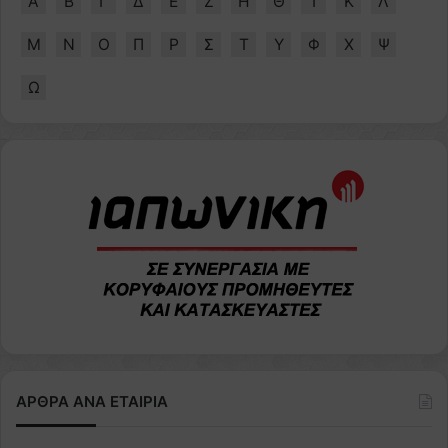
Α
Β
Γ
Δ
Ε
Ζ
Η
Θ
Ι
Κ
Λ
Μ
Ν
Ο
Π
Ρ
Σ
Τ
Υ
Φ
Χ
Ψ
Ω
ΑΡΘΡΑ ΑΝΑ ΕΤΑΙΡΙΑ