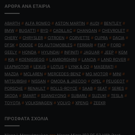
ΑΡΘΡΑ ΑΝΑ ΕΤΑΙΡΙΑ
ABARTH
#
ALFA ROMEO
#
ASTON MARTIN
#
AUDI
#
BENTLEY
#
BMW
#
BUGATTI
#
BYD
#
CADILLAC
#
CHANGAN
#
CHEVROLET
#
CHERY
#
CHRYSLER
#
CITROEN
#
CORVETTE
#
CUPRA
#
DACIA
#
DFSK
#
DODGE
#
DS AUTOMOBILES
#
FERRARI
#
FIAT
#
FORD
#
GEELY
#
HONDA
#
HYUNDAI
#
INFINITI
#
JAGUAR
#
JEEP
#
KGM
#
KIA
#
KOENIGSEGG
#
LAMBORGHINI
#
LANCIA
#
LAND ROVER
#
LEAPMOTOR
#
LEXUS
#
LOTUS
#
LYNK & CO
#
MASERATI
#
MAZDA
#
MCLAREN
#
MERCEDES-BENZ
#
MG MOTOR
#
MINI
#
MITSUBISHI
#
NISSAN
#
OMODA & JAECOO
#
OPEL
#
PEUGEOT
#
PORSCHE
#
RENAULT
#
ROLLS-ROYCE
#
SAAB
#
SEAT
#
SERES
#
SKODA
#
SMART
#
SSANGYONG
#
SUBARU
#
SUZUKI
#
TESLA
#
TOYOTA
#
VOLKSWAGEN
#
VOLVO
#
XPENG
#
ZEEKR
ΠΡΟΣΦΑΤΑ ΣΧΟΛΙΑ
Nίκος Ι. Mαρινόπουλος
στο
Nissan Micra 150 PS 52 kWh [test