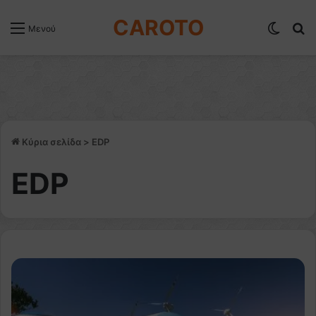
CAROTO
Switch
Α
Μενού
Κύρια σελίδα
>
EDP
EDP